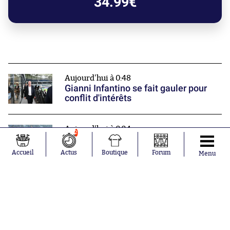
34.99€
Aujourd'hui à 0:48
Gianni Infantino se fait gauler pour
conflit d'intérêts
Aujourd'hui à 0:04
2
Bruges lance son championnat
comme sur des roulettes
Accueil
Actus
Boutique
Forum
Menu
Hier à 22:28
Fahd El Khoumisti rentre dans la
légende de la Ligue 3
Nos partenaires
Donner une note