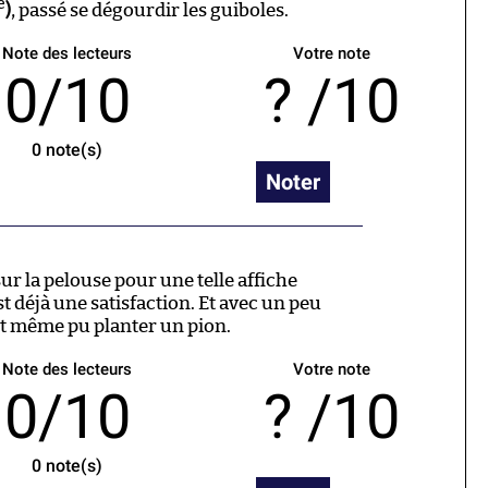
e
)
, passé se dégourdir les guiboles.
Note des lecteurs
Votre note
0/10
/10
0
note(s)
Noter
sur la pelouse pour une telle affiche
st déjà une satisfaction. Et avec un peu
ait même pu planter un pion.
Note des lecteurs
Votre note
0/10
/10
0
note(s)