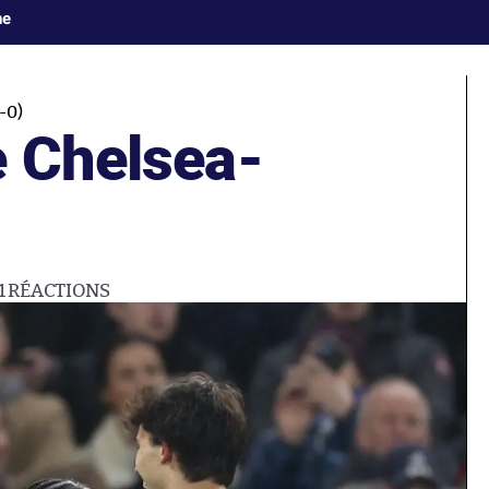
ne
-0)
e Chelsea-
1
RÉACTIONS