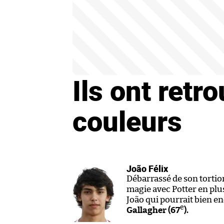
Ils ont retr
couleurs
João Félix
Débarrassé de son tortio
magie avec Potter en plus
João qui pourrait bien e
e
Gallagher (67
).