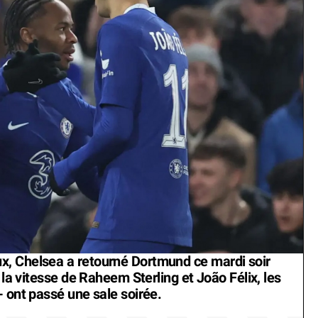
, Chelsea a retourné Dortmund ce mardi soir
 la vitesse de Raheem Sterling et João Félix, les
- ont passé une sale soirée.