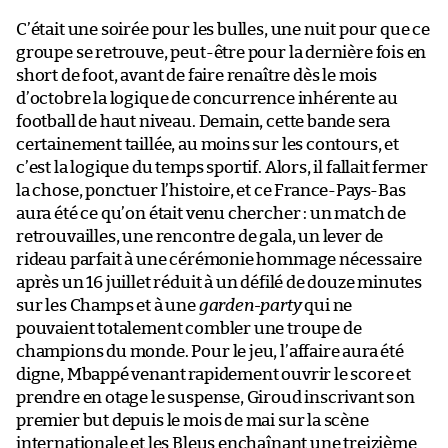
C’était une soirée pour les bulles, une nuit pour que ce
groupe se retrouve, peut-être pour la dernière fois en
short de foot, avant de faire renaître dès le mois
d’octobre la logique de concurrence inhérente au
football de haut niveau. Demain, cette bande sera
certainement taillée, au moins sur les contours, et
c’est la logique du temps sportif. Alors, il fallait fermer
la chose, ponctuer l’histoire, et ce France-Pays-Bas
aura été ce qu’on était venu chercher : un match de
retrouvailles, une rencontre de gala, un lever de
rideau parfait à une cérémonie hommage nécessaire
après un 16 juillet réduit à un défilé de douze minutes
sur les Champs et à une
garden-party
qui ne
pouvaient totalement combler une troupe de
champions du monde. Pour le jeu, l’affaire aura été
digne, Mbappé venant rapidement ouvrir le score et
prendre en otage le suspense, Giroud inscrivant son
premier but depuis le mois de mai sur la scène
internationale et les Bleus enchaînant une treizième