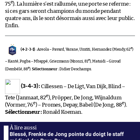
e
75
). La lumière s’est rallumée, une porte se referme :
si ces gars seront champions du monde pendant
quatre ans, ils le sont désormais aussi avec leur public.
Enfin.
e
(4-2-3-1) :
Areola – Pavard, Varane, Umtiti, Hernandez (Mendy, 62
)
e
– Kanté, Pogba – Mbappé, Griezmann (Nzonzi, 81
), Matuidi – Giroud
e
(Dembélé, 88
).
Sélectionneur :
Didier Deschamps.
(3-4-3) :
Cillessen – De Ligt, Van Dijk, Blind –
e
Tete (Janmaat, 82
), Pröpper, De Jong, Wijnaldum
e
e
(Vormer, 76
) – Promes, Depay, Babel (De Jong, 88
).
Sélectionneur :
Ronald Koeman.
Blessé, Frenkie de Jong pointe du doigt le staff