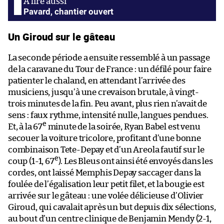
Pavard, chantier ouvert
Un Giroud sur le gâteau
La seconde période a ensuite ressemblé à un passage
de la caravane du Tour de France : un défilé pour faire
patienter le chaland, en attendant l’arrivée des
musiciens, jusqu’à une crevaison brutale, à vingt-
trois minutes de la fin. Peu avant, plus rien n’avait de
sens : faux rythme, intensité nulle, langues pendues.
e
Et, à la 67
minute de la soirée, Ryan Babel est venu
secouer la voiture tricolore, profitant d’une bonne
combinaison Tete-Depay et d’un Areola fautif sur le
e
coup (1-1, 67
). Les Bleus ont ainsi été envoyés dans les
cordes, ont laissé Memphis Depay saccager dans la
foulée de l’égalisation leur petit filet, et la bougie est
arrivée sur le gâteau : une volée délicieuse d’Olivier
Giroud, qui cavalait après un but depuis dix sélections,
au bout d’un centre clinique de Benjamin Mendy (2-1,