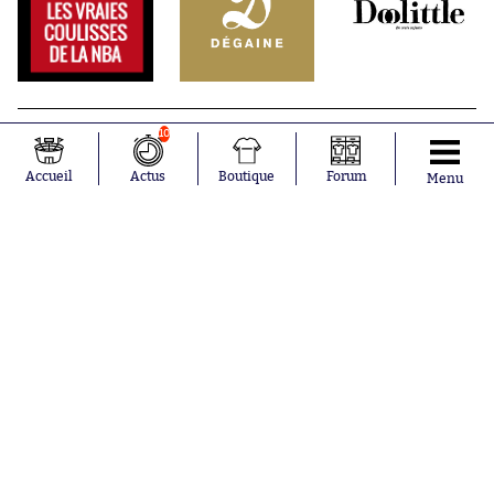
10
Accueil
Actus
Boutique
Forum
Menu
Abonnements
Contacts
La boutique SO PRESS
Mentions légales
Conditions générales d'utilisation
Publicité
Consentement RGPD
Recrutement
Joueurs en
Équipes en
tendance
tendance
Mohamed
Chelsea
Salah
Paris Saint-
Mykhailo
Germain
Mudryk
Bordeaux
Neymar
Olympique