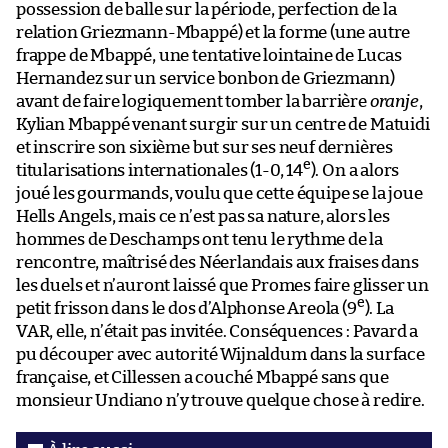
possession de balle sur la période, perfection de la
relation Griezmann-Mbappé) et la forme (une autre
frappe de Mbappé, une tentative lointaine de Lucas
Hernandez sur un service bonbon de Griezmann)
avant de faire logiquement tomber la barrière
oranje
,
Kylian Mbappé venant surgir sur un centre de Matuidi
et inscrire son sixième but sur ses neuf dernières
e
titularisations internationales (1-0, 14
). On a alors
joué les gourmands, voulu que cette équipe se la joue
Hells Angels, mais ce n’est pas sa nature, alors les
hommes de Deschamps ont tenu le rythme de la
rencontre, maîtrisé des Néerlandais aux fraises dans
les duels et n’auront laissé que Promes faire glisser un
e
petit frisson dans le dos d’Alphonse Areola (9
). La
VAR, elle, n’était pas invitée. Conséquences : Pavard a
pu découper avec autorité Wijnaldum dans la surface
française, et Cillessen a couché Mbappé sans que
monsieur Undiano n’y trouve quelque chose à redire.