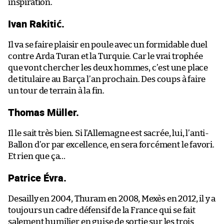
inspiration.
Ivan Rakitić.
Il va se faire plaisir en poule avec un formidable duel
contre Arda Turan et la Turquie. Car le vrai trophée
que vont chercher les deux hommes, c’est une place
de titulaire au Barça l’an prochain. Des coups à faire
un tour de terrain à la fin.
Thomas Müller.
Il le sait très bien. Si l’Allemagne est sacrée, lui, l’anti-
Ballon d’or par excellence, en sera forcément le favori.
Et rien que ça…
Patrice Évra.
Desailly en 2004, Thuram en 2008, Mexès en 2012, il y a
toujours un cadre défensif de la France qui se fait
salement humilier en guise de sortie sur les trois