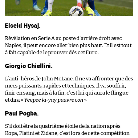
Elseid Hysaj.
Révélation en Serie A au poste d’arrière droit avec
Naples, il peut encore aller bien plus haut. Et il est tout
à fait capable de le prouver dès cet Euro.
Giorgio Chiellini.
L’anti-héros, le John McLane. Il ne va affronter que des
mecs puissants, rapides et techniques. Il va souffrir,
finir en sang, mais à la fin, c’est lui qui aura le flingue
et dira «
Yeepee ki-yay pauvre con
»
Paul Pogba.
S’il doit être la quatrième étoile de la nation après
Kopa, Platini et Zidane, c’est lors de cette compétition