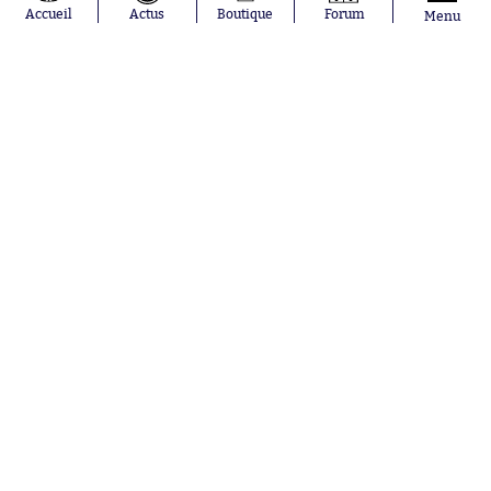
Accueil
Actus
Boutique
Forum
Menu
Aujourd'hui à 11:10
Des milliers de personnes se
rassemblent pour le mariage de
Cristiano Ronaldo... et tombent sur
des inconnus
Aujourd'hui à 10:40
« Il est en très mauvaise forme
physique » : José Mourinho déglingue
une de ses recrues
Nos partenaires