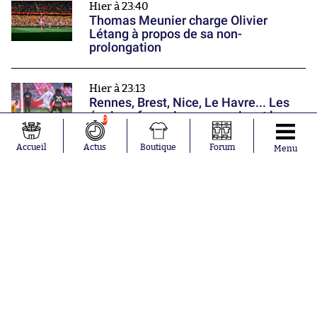
Hier à 23:40
Thomas Meunier charge Olivier
Létang à propos de sa non-
prolongation
Hier à 23:13
Rennes, Brest, Nice, Le Havre... Les
équipes françaises poursuivent leur
0
préparation
Nos partenaires
Accueil
Actus
Boutique
Forum
Menu