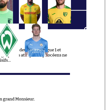
otal depuis deux ans en Ligue 1 et
ge que les attaquants phocéens ne
isifs…
un grand Monsieur.