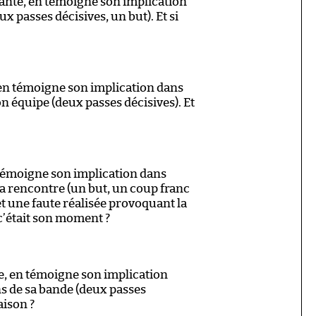
nte, en témoigne son implication
ux passes décisives, un but). Et si
 en témoigne son implication dans
on équipe (deux passes décisives). Et
 témoigne son implication dans
 la rencontre (un but, un coup franc
t une faute réalisée provoquant la
 c’était son moment ?
e, en témoigne son implication
ns de sa bande (deux passes
saison ?