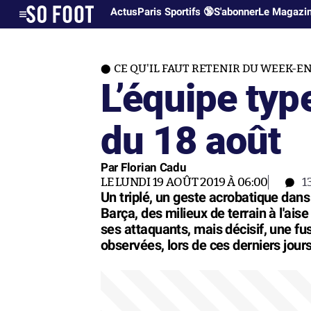
Actus
Paris Sportifs 🔞
S'abonner
Le Magazi
CE QU'IL FAUT RETENIR DU WEEK-E
L’équipe ty
du 18 août
Par Florian Cadu
LE LUNDI 19 AOÛT 2019 À 06:00
1
Un triplé, un geste acrobatique dans
Barça, des milieux de terrain à l'ais
ses attaquants, mais décisif, une fus
observées, lors de ces derniers jours