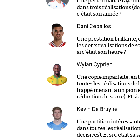
Une performance rayonna
dans trois réalisations (de
c’était son année ?
Dani Ceballos
Une prestation brillante,
les deux réalisations de s
si c’était son heure ?
Wylan Cyprien
Une copie imparfaite, en
toutes les réalisations de
frappé menant à un pion e
réduction du score). Et si
Kevin De Bruyne
Une partition intéressant
dans toutes les réalisatio
décisives). Et si c’était sa 