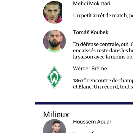
Mehdi Mokhtari
Un petit arrêt de match, 
Tomáš Koubek
En défense centrale, oui. C
encaissés reste dans les b
la saison avec la moins b
Werder Brême
e
1867
rencontre de champ
et Blanc. Un record, tout
Milieux
Houssem Aouar