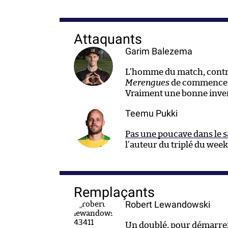
Attaquants
Garim Balezema
L’homme du match, contre
Merengues
de commencer 
Vraiment une bonne inven
Teemu Pukki
Pas une poucave dans le s
l’auteur du triplé du wee
Remplaçants
Robert Lewandowski
Un doublé, pour démarrer. 