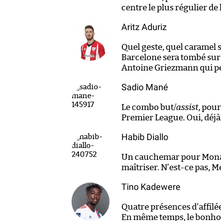
centre le plus régulier de 
Aritz Aduriz
Quel geste, quel caramel 
Barcelone sera tombé sur 
Antoine Griezmann qui pe
Sadio Mané
Le combo but/
assist
, pour
Premier League. Oui, déjà
Habib Diallo
Un cauchemar pour Monaco
maîtriser. N’est-ce pas, M
Tino Kadewere
Quatre présences d’affilé
En même temps, le bonh