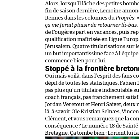
Alors, lorsqu’il lâche des petites bombe
fin de saison dernière, Lemoine annonc
Rennes dans les colonnes du
Progrès
: 
ça me ferait plaisir de retourner là-bas.
de Fougères part en vacances, puis rep
qualification maîtrisée en Ligue Europ
Jérusalem. Quatre titularisations sur 
un but importantissime face à l’équipe
commence bien pour lui.
Stoppé à la frontière breto
Oui mais voilà, dans l’esprit des fans 
dépit de toutes les statistiques, Fabie
pas plus qu’un titulaire indiscutable s
coach français, pas franchement satisfa
Jordan Veretout et Henri Saivet, deux m
là, à savoir Ole Kristian Selnæs, Vinc
Clément, et vous remarquez que la con
conséquence ? Le numéro 18 de Sainté 
Bretagne. Ça tombe bien : Lorient lui fa