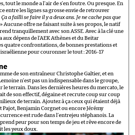
s, tout le monde a l’air de s’en foutre. Ou presque. En
e entre les lignes sa grosse envie de retrouver
«
Ça a failli se faire il y a deux ans. Je ne cache pas que
» Aucune offre ne faisant suite à ses propos, le natif
rend tranquillement avec son ASSE. Avec à la clé une
a aux dépens de l’AEK Athènes et du Beitar
les quatre confrontations, de bonnes prestations et
 israélienne pour couronner le tout : 2016-17
nne
comme de son entraîneur Christophe Galtier, et en
n Lemoine n’est pas un indispensable dans le groupe,
ur le terrain. Dans les dernières heures du mercato, le
it de son effectif, dégaine et recrute coup sur coup
ilieux de terrain. Ajoutez à ça ceux qui étaient déjà
ent Pajot, Benjamin Corgnet ou encore Jérémy
currence est rude dans l’entrejeu stéphanois. La
prend peur pour son temps de jeu et rêve encore de
it les yeux doux.