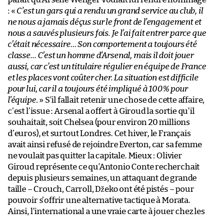
: «
C’est un gars qui a rendu un grand service au club, il
ne nous a jamais déçus sur le front de l’engagement et
nous a sauvés plusieurs fois. Je l’ai fait entrer parce que
c’était nécessaire… Son comportement a toujours été
classe… C’est un homme d’Arsenal, mais il doit jouer
aussi, car c’est un titulaire régulier en équipe de France
et les places vont coûter cher. La situation est difficile
pour lui, car il a toujours été impliqué à 100% pour
l’équipe.
» S’il fallait retenir une chose de cette affaire,
c’est l’issue : Arsenal a offert à Giroud la sortie qu’il
souhaitait, soit Chelsea (pour environ 20 millions
d’euros), et surtout Londres. Cet hiver, le Français
avait ainsi refusé de rejoindre Everton, car sa femme
ne voulait pas quitter la capitale. Mieux : Olivier
Giroud représente ce qu’Antonio Conte recherchait
depuis plusieurs semaines, un attaquant de grande
taille – Crouch, Carroll, Džeko ont été pistés – pour
pouvoir s’offrir une alternative tactique à Morata.
Ainsi, l’international a une vraie carte à jouer chez les