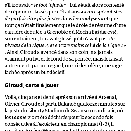
s’il trouvait «
le foot injuste
» . Lui s’était alors contenté
de répondre, lassé, que c’était aussi «
aux spécialistes
de parfois être plus justes dans les analyses
» et que
tout ça n’était finalement que le drôle de résumé d’une
carrière débutée à Grenoble où Mecha Baždarević,
son entraîneur, lui avait glissé qu’il n’avait pas «
le
niveau de la Ligue 2, et encore moins celui de la Ligue 1
»
. Ainsi, Giroud a avancé dans son coin, n’a jamais
vraiment pu livrer le fond de sa pensée, mais le faisait
autrement : par un regard, un cri de colère, une rage
lâchée après un but décisif.
Giroud, carte à jouer
Voilà, cinq ans et demi après son arrivée à Arsenal,
Olivier Giroud est parti. Balancé quatorze minutes sur
la piste du Liberty Stadium de Swansea mardi soir, où
les
Gunners
ont été déchirés pour la seconde fois
consécutive à l’extérieur en championnat (1-3), il
paraît qu’Arsène Wenger voulait lui rendre hommage