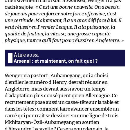
offensivement mardi soir à Swansea, Wenger n’a pas
caché sa joie : «
C’est une bonne nouvelle. On a besoin
de joueurs pour renforcer notre force offensive, c’est
une certitude. Maintenant, il a un gros défi face à lui. Il
veut réussir en Premier League. Il a la puissance, la
qualité de finition, la vitesse, une grosse capacité
physique, tout ce qu’il faut pour réussir en Angleterre.
»
Arsenal : et maintenant, on fait quoi ?
Wenger n’a pas tort : Aubameyang, qui a choisi
d’enfiler le numéro d’Henry, devrait réussir en
Angleterre, mais devrait aussi avoir un temps
d’adaptation plus conséquent qu’en Allemagne. Ce
recrutement pose aussi un casse-tête sur la table et
dans les têtes : comment faire avancer ensemble un
carré qui pourrait se dessiner sur une ligne de trois
Mkhitaryan-Özil-Aubameyang en soutien
d’Alexandre Lacazette ? Ce sera pour demain, la