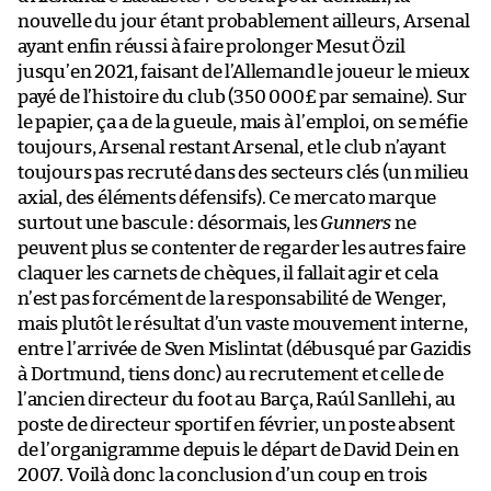
nouvelle du jour étant probablement ailleurs, Arsenal
ayant enfin réussi à faire prolonger Mesut Özil
jusqu’en 2021, faisant de l’Allemand le joueur le mieux
payé de l’histoire du club (350 000£ par semaine). Sur
le papier, ça a de la gueule, mais à l’emploi, on se méfie
toujours, Arsenal restant Arsenal, et le club n’ayant
toujours pas recruté dans des secteurs clés (un milieu
axial, des éléments défensifs). Ce mercato marque
surtout une bascule : désormais, les
Gunners
ne
peuvent plus se contenter de regarder les autres faire
claquer les carnets de chèques, il fallait agir et cela
n’est pas forcément de la responsabilité de Wenger,
mais plutôt le résultat d’un vaste mouvement interne,
entre l’arrivée de Sven Mislintat (débusqué par Gazidis
à Dortmund, tiens donc) au recrutement et celle de
l’ancien directeur du foot au Barça, Raúl Sanllehi, au
poste de directeur sportif en février, un poste absent
de l’organigramme depuis le départ de David Dein en
2007. Voilà donc la conclusion d’un coup en trois