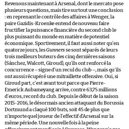
Revenons maintenant à Arsenal, dont le mercato pose
plusieurs questions, mais tire surtout une conclusion
: en reprenant le contrôle des affaires à Wenger, la
paire Gazidis-Kroenke entend de nouveau faire
fructifier la puissance financière du second club le
plus puissant du monde en matière de potentiel
économique. Sportivement, il faut aussi noter qu’en
quatorze jours, les
Gunners
se sont séparés de leurs
trois meilleurs buteurs des cinq dernières saisons
(Sánchez, Walcott, Giroud), qu’ils ont renforcé la
concurrence – signe d’un recul du club –, mais qu’ils
ont aussi récupéré une mitraillette offensive. Oui, si
Giroud part, c’est avant tout parce que Pierre-
Emerick Aubameyang arrive, contre 63,75 millions
d’euros, record du club. Depuis le début de la saison
2015-2016, le désormais ancien attaquant du Borussia
Dortmund a claqué 100 buts, soit 45 de plus que
n’importe quel joueur de l’effectif d’Arsenal sur la
même période. Une nouvelle fois à la peine