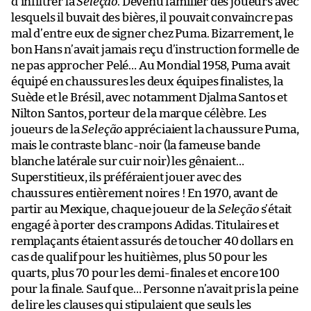
d’infiltrer la
Seleção
. Devenu familier des joueurs avec
lesquels il buvait des bières, il pouvait convaincre pas
mal d’entre eux de signer chez Puma. Bizarrement, le
bon Hans n’avait jamais reçu d’instruction formelle de
ne pas approcher Pelé… Au Mondial 1958, Puma avait
équipé en chaussures les deux équipes finalistes, la
Suède et le Brésil, avec notamment Djalma Santos et
Nilton Santos, porteur de la marque célèbre. Les
joueurs de la
Seleção
appréciaient la chaussure Puma,
mais le contraste blanc-noir (la fameuse bande
blanche latérale sur cuir noir) les gênaient…
Superstitieux, ils préféraient jouer avec des
chaussures entièrement noires ! En 1970, avant de
partir au Mexique, chaque joueur de la
Seleção
s’était
engagé à porter des crampons Adidas. Titulaires et
remplaçants étaient assurés de toucher 40 dollars en
cas de qualif pour les huitièmes, plus 50 pour les
quarts, plus 70 pour les demi-finales et encore 100
pour la finale. Sauf que… Personne n’avait pris la peine
de lire les clauses qui stipulaient que seuls les