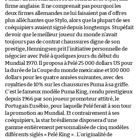
firme anglaise. Il ne comprenait pas pourquoi les
deux firmes allemandes ne lui faisaient pas d’offres
plus alléchantes que Stylo, alors que la plupart de ses
coéquipiers avaient signé depuis longtemps. Stupéfait
de voir que le meilleur joueur du monde n’avait
toujours pas de contrat chaussures digne de son
prestige, Henningsen prit l’initiative personnelle de
négocier avec Pelé à quelques jours du début du
Mundial 1970. Il proposa à Pelé 25 000 dollars US pour
la durée de la Coupe du monde mexicaine et 100 000
dollars pour les quatre années suivantes, avec des
royalties de 10% sur les chaussures Puma à sa griffe.
C’est le fameux modèle Puma King, rendu prestigieux
depuis 1966 par son joueur promoteur attitré, le
Portugais Eusébio, pour laquelle Pelé ferait à son tour
la promotion au Mundial. Et contrairement à ses
coéquipiers, la star brésilienne disposera d’une
gamme entièrement personnalisée de cinq modèles
différents siglés « Pelé King » . L’originalité de