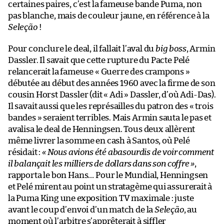
certaines paires, c’est la fameuse bande Puma, non
pas blanche, mais de couleur jaune, en référence à la
Seleção
!
Pour conclure le deal, il fallait l’aval du
big boss
, Armin
Dassler. Il savait que cette rupture du Pacte Pelé
relancerait la fameuse « Guerre des crampons »
débutée au début des années 1960 avec la firme de son
cousin Horst Dassler (dit « Adi » Dassler, d’où Adi-Das).
Il savait aussi que les représailles du patron des « trois
bandes » seraient terribles. Mais Armin sauta le pas et
avalisa le deal de Henningsen. Tous deux allèrent
même livrer la somme en cash à Santos, où Pelé
résidait :
« Nous avions été abasourdis de voir comment
il balançait les milliers de dollars dans son coffre »
,
rapporta le bon Hans… Pour le Mundial, Henningsen
et Pelé mirent au point un stratagème qui assurerait à
la Puma King une exposition TV maximale : juste
avant le coup d’envoi d’un match de la
Seleção
, au
moment où l’arbitre s’apprêterait à siffler