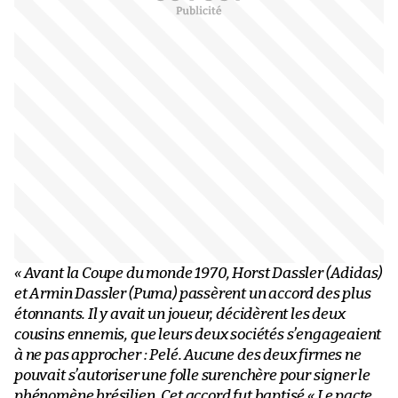
« Avant la Coupe du monde 1970, Horst Dassler (Adidas)
et Armin Dassler (Puma) passèrent un accord des plus
étonnants. Il y avait un joueur, décidèrent les deux
cousins ennemis, que leurs deux sociétés s’engageaient
à ne pas approcher : Pelé. Aucune des deux firmes ne
pouvait s’autoriser une folle surenchère pour signer le
phénomène brésilien. Cet accord fut baptisé « Le pacte