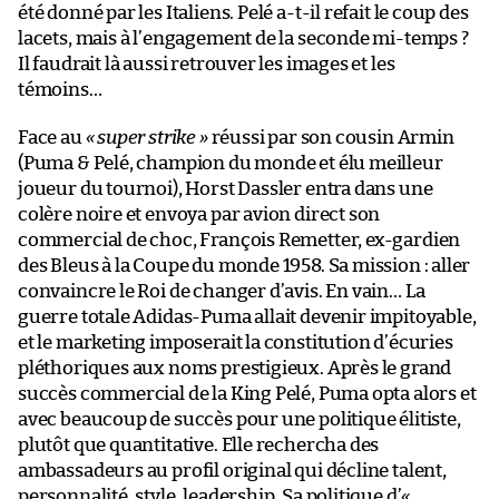
été donné par les Italiens. Pelé a-t-il refait le coup des
lacets, mais à l’engagement de la seconde mi-temps ?
Il faudrait là aussi retrouver les images et les
témoins…
Face au
« super strike »
réussi par son cousin Armin
(Puma & Pelé, champion du monde et élu meilleur
joueur du tournoi), Horst Dassler entra dans une
colère noire et envoya par avion direct son
commercial de choc, François Remetter, ex-gardien
des Bleus à la Coupe du monde 1958. Sa mission : aller
convaincre le Roi de changer d’avis. En vain… La
guerre totale Adidas-Puma allait devenir impitoyable,
et le marketing imposerait la constitution d’écuries
pléthoriques aux noms prestigieux. Après le grand
succès commercial de la King Pelé, Puma opta alors et
avec beaucoup de succès pour une politique élitiste,
plutôt que quantitative. Elle rechercha des
ambassadeurs au profil original qui décline talent,
personnalité, style, leadership. Sa politique d’
«