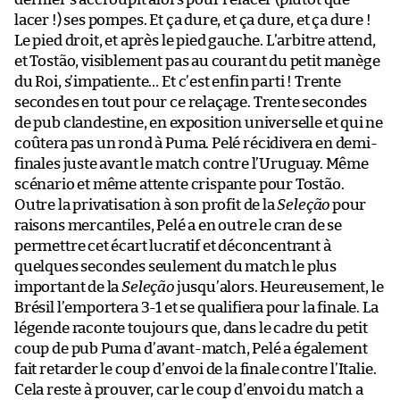
lacer !) ses pompes. Et ça dure, et ça dure, et ça dure !
Le pied droit, et après le pied gauche. L’arbitre attend,
et Tostão, visiblement pas au courant du petit manège
du Roi, s’impatiente… Et c’est enfin parti ! Trente
secondes en tout pour ce relaçage. Trente secondes
de pub clandestine, en exposition universelle et qui ne
coûtera pas un rond à Puma. Pelé récidivera en demi-
finales juste avant le match contre l’Uruguay. Même
scénario et même attente crispante pour Tostão.
Outre la privatisation à son profit de la
Seleção
pour
raisons mercantiles, Pelé a en outre le cran de se
permettre cet écart lucratif et déconcentrant à
quelques secondes seulement du match le plus
important de la
Seleção
jusqu’alors. Heureusement, le
Brésil l’emportera 3-1 et se qualifiera pour la finale. La
légende raconte toujours que, dans le cadre du petit
coup de pub Puma d’avant-match, Pelé a également
fait retarder le coup d’envoi de la finale contre l’Italie.
Cela reste à prouver, car le coup d’envoi du match a