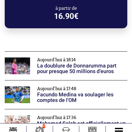
à partir de
16.90€
Aujourd'hui à 18:14
La doublure de Donnarumma part
pour presque 50 millions d’euros
Aujourd'hui à 17:48
Facundo Medina va soulager les
comptes de l'OM
Aujourd'hui à 17:36
Mohamed Salah est officiellement un
10
joueur de Trabzonspor