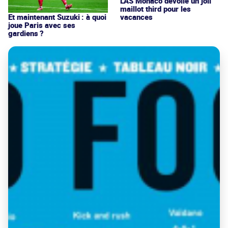
L'AS Monaco dévoile un joli
maillot third pour les
vacances
Et maintenant Suzuki : à quoi
joue Paris avec ses
gardiens ?