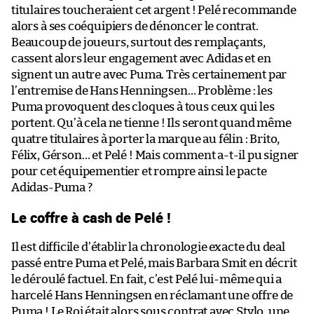
titulaires toucheraient cet argent ! Pelé recommande
alors à ses coéquipiers de dénoncer le contrat.
Beaucoup de joueurs, surtout des remplaçants,
cassent alors leur engagement avec Adidas et en
signent un autre avec Puma. Très certainement par
l’entremise de Hans Henningsen… Problème : les
Puma provoquent des cloques à tous ceux qui les
portent. Qu’à cela ne tienne ! Ils seront quand même
quatre titulaires à porter la marque au félin : Brito,
Félix, Gérson… et Pelé ! Mais comment a-t-il pu signer
pour cet équipementier et rompre ainsi le pacte
Adidas-Puma ?
Le coffre à cash de Pelé !
Il est difficile d’établir la chronologie exacte du deal
passé entre Puma et Pelé, mais Barbara Smit en décrit
le déroulé factuel. En fait, c’est Pelé lui-même qui a
harcelé Hans Henningsen en réclamant une offre de
Puma ! Le Roi était alors sous contrat avec Stylo, une