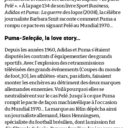
Pelé ». »
À la page 134 de son livre
Sport Business,
Adidas et Puma : La guerre des logos
(2008), la célèbre
journaliste Barbara Smit raconte comment Puma a
rompu ce pacte en signant Pelé au Mundial 1970…
Puma-
Seleção
, la love story…
Depuis les années 1960, Adidas et Puma s’étaient
disputés les contrats d’équipementier des grands
sportifs. Avec l’explosion des retransmissions
télévisées des grands événements (Coupes du monde
de foot, JO), les athlètes-stars, pas idiots, faisaient
monter les enchères au détriment des deux marques
allemandes ennemies. Voilà pourquoi elles se
neutralisèrent sur le cas Pelé. Jusqu’à ce que Puma
rompit le pacte de façon machiavélique à l’occasion
du Mundial 1970… La marque au félin dépêcha ainsi
un journaliste allemand, Hans Henningsen,
spécialiste du football brésilien, dont la mission fut