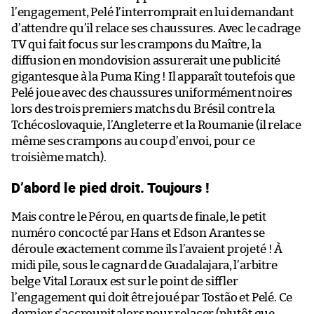
l’engagement, Pelé l’interromprait en lui demandant
d’attendre qu’il relace ses chaussures. Avec le cadrage
TV qui fait focus sur les crampons du Maître, la
diffusion en mondovision assurerait une publicité
gigantesque à la Puma King ! Il apparaît toutefois que
Pelé joue avec des chaussures uniformément noires
lors des trois premiers matchs du Brésil contre la
Tchécoslovaquie, l’Angleterre et la Roumanie (il relace
même ses crampons au coup d’envoi, pour ce
troisième match).
D’abord le pied droit. Toujours !
Mais contre le Pérou, en quarts de finale, le petit
numéro concocté par Hans et Edson Arantes se
déroule exactement comme ils l’avaient projeté ! À
midi pile, sous le cagnard de Guadalajara, l’arbitre
belge Vital Loraux est sur le point de siffler
l’engagement qui doit être joué par Tostão et Pelé. Ce
dernier s’accroupit alors pour relacer (plutôt que