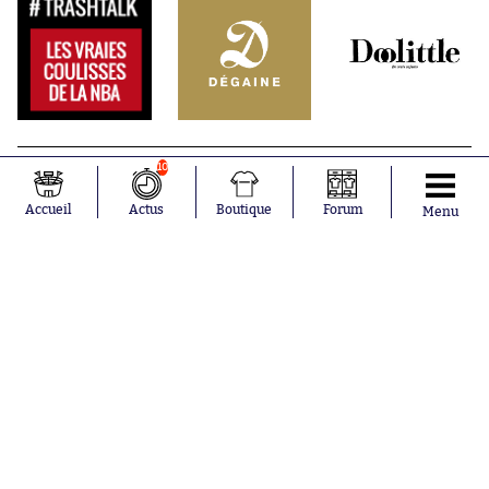
10
Accueil
Actus
Boutique
Forum
Menu
Abonnements
Contacts
La boutique SO PRESS
Mentions légales
Conditions générales d'utilisation
Publicité
Consentement RGPD
Recrutement
Joueurs en
Équipes en
tendance
tendance
Mohamed
Chelsea
Salah
Paris Saint-
Mykhailo
Germain