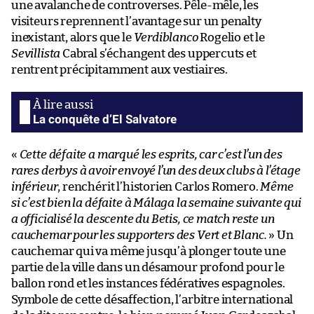
une avalanche de controverses. Pêle-mêle, les
visiteurs reprennent l’avantage sur un penalty
inexistant, alors que le
Verdiblanco
Rogelio et le
Sevillista
Cabral s’échangent des uppercuts et
rentrent précipitamment aux vestiaires.
La conquête d’El Salvatore
«
Cette défaite a marqué les esprits, car c’est l’un des
rares derbys à avoir envoyé l’un des deux clubs à l’étage
inférieur
, renchérit l’historien Carlos Romero.
Même
si c’est bien la défaite à Málaga la semaine suivante qui
a officialisé la descente du Betis, ce match reste un
cauchemar pour les supporters des Vert et Blanc.
» Un
cauchemar qui va même jusqu’à plonger toute une
partie de la ville dans un désamour profond pour le
ballon rond et les instances fédératives espagnoles.
Symbole de cette désaffection, l’arbitre international