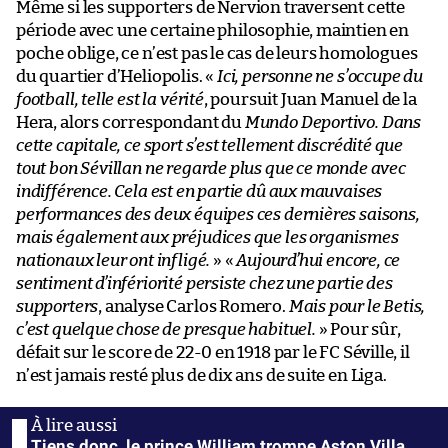
Même si les supporters de Nervion traversent cette
période avec une certaine philosophie, maintien en
poche oblige, ce n’est pas le cas de leurs homologues
du quartier d’Heliopolis. «
Ici, personne ne s’occupe du
football, telle est la vérité
, poursuit Juan Manuel de la
Hera, alors correspondant du
Mundo Deportivo. Dans
cette capitale, ce sport s’est tellement discrédité que
tout bon Sévillan ne regarde plus que ce monde avec
indifférence. Cela est en partie dû aux mauvaises
performances des deux équipes ces dernières saisons,
mais également aux préjudices que les organismes
nationaux leur ont infligé.
» «
Aujourd’hui encore, ce
sentiment d’infériorité persiste chez une partie des
supporters
, analyse Carlos Romero.
Mais pour le Betis,
c’est quelque chose de presque habituel.
» Pour sûr,
défait sur le score de 22-0 en 1918 par le FC Séville, il
n’est jamais resté plus de dix ans de suite en Liga.
Tiens donc, le prince William trompe Aston Villa