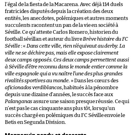
l’égal de la fiesta de la Macarena. Avec déjà 114 duels
fratricides disputés depuis la création des deux
entités, les anecdotes, polémiques et autres moments
succulents racontent un pan de la vie en société à
Séville. Ce qu’atteste Carlos Romero, historien du
football sévillan et auteur du livre
Brève histoire du FC
Séville
: «
Dans cette ville, rien n’équivaut au derby. La
ville ne se déchire pas, mais elle expose clairement
deux camps opposés. Ces deux camps permettent aussi
à Séville d’être reconnu dans le monde entier comme la
ville espagnole qui a vu naître l’une des plus grandes
rivalités sportives au monde.
» Dans les cœurs des
aficionados verdiblancos
, habitués à la pénombre
depuis une dizaine d’années, le succès face aux
Palanganas
assure une saison presque réussie. Ce qui
n’est pas le cas cinquante ans plus tôt, lorsqu’un
succès chargé en polémiques du FC Séville envoie le
Betis en Segunda Division.