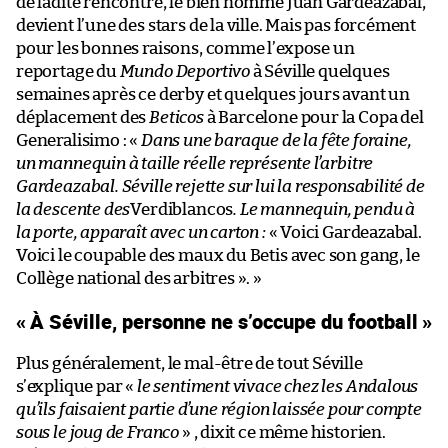
de ladite rencontre, le bien nommé Juan Gardeazabal,
devient l’une des stars de la ville. Mais pas forcément
pour les bonnes raisons, comme l’expose un
reportage du
Mundo Deportivo
à Séville quelques
semaines après ce derby et quelques jours avant un
déplacement des
Beticos
à Barcelone pour la Copa del
Generalisimo : «
Dans une baraque de la fête foraine,
un mannequin à taille réelle représente l’arbitre
Gardeazabal. Séville rejette sur lui la responsabilité de
la descente des
Verdiblancos
. Le mannequin, pendu à
la porte, apparaît avec un carton :
« Voici Gardeazabal.
Voici le coupable des maux du Betis avec son gang, le
Collège national des arbitres ». »
« À Séville, personne ne s’occupe du football »
Plus généralement, le mal-être de tout Séville
s’explique par «
le sentiment vivace chez les Andalous
qu’ils faisaient partie d’une région laissée pour compte
sous le joug de Franco
» , dixit ce même historien.