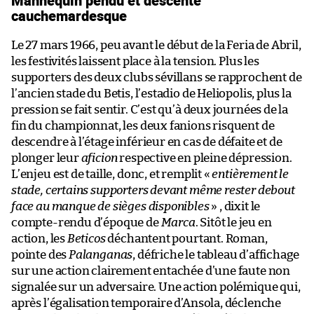
Mannequin pendu et descente
cauchemardesque
Le 27 mars 1966, peu avant le début de la Feria de Abril,
les festivités laissent place à la tension. Plus les
supporters des deux clubs sévillans se rapprochent de
l’ancien stade du Betis, l’estadio de Heliopolis, plus la
pression se fait sentir. C’est qu’à deux journées de la
fin du championnat, les deux fanions risquent de
descendre à l’étage inférieur en cas de défaite et de
plonger leur
aficion
respective en pleine dépression.
L’enjeu est de taille, donc, et remplit «
entièrement le
stade, certains supporters devant même rester debout
face au manque de sièges disponibles
» , dixit le
compte-rendu d’époque de
Marca
. Sitôt le jeu en
action, les
Beticos
déchantent pourtant. Roman,
pointe des
Palanganas
, défriche le tableau d’affichage
sur une action clairement entachée d’une faute non
signalée sur un adversaire. Une action polémique qui,
après l’égalisation temporaire d’Ansola, déclenche