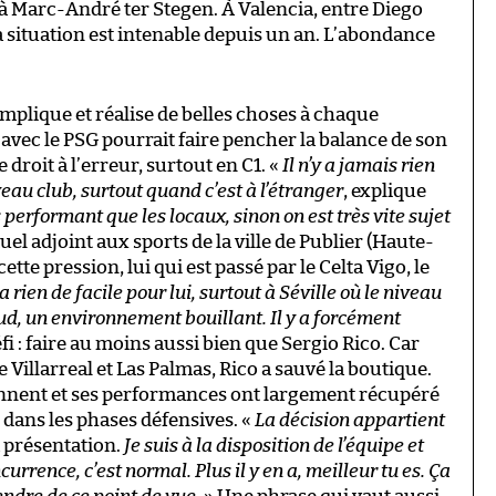
e à Marc-André ter Stegen. À Valencia, entre Diego
 situation est intenable depuis un an. L’abondance
implique et réalise de belles choses à chaque
avec le PSG pourrait faire pencher la balance de son
le droit à l’erreur, surtout en C1. «
Il n’y a jamais rien
au club, surtout quand c’est à l’étranger
, explique
 performant que les locaux, sinon on est très vite sujet
tuel adjoint aux sports de la ville de Publier (Haute-
te pression, lui qui est passé par le Celta Vigo, le
ra rien de facile pour lui, surtout à Séville où le niveau
aud, un environnement bouillant. Il y a forcément
fi : faire au moins aussi bien que Sergio Rico. Car
 Villarreal et Las Palmas, Rico a sauvé la boutique.
iennent et ses performances ont largement récupéré
 dans les phases défensives. «
La décision appartient
sa présentation.
Je suis à la disposition de l’équipe et
rrence, c’est normal. Plus il y en a, meilleur tu es. Ça