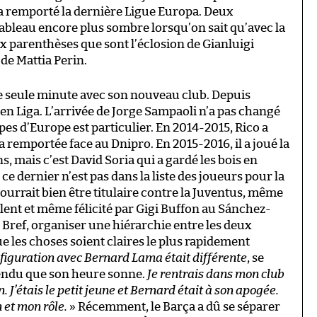
e a remporté la dernière Ligue Europa. Deux
ableau encore plus sombre lorsqu’on sait qu’avec la
ux parenthèses que sont l’éclosion de Gianluigi
e Mattia Perin.
ne seule minute avec son nouveau club. Depuis
re en Liga. L’arrivée de Jorge Sampaoli n’a pas changé
es d’Europe est particulier. En 2014-2015, Rico a
 remportée face au Dnipro. En 2015-2016, il a joué la
 mais c’est David Soria qui a gardé les bois en
ce dernier n’est pas dans la liste des joueurs pour la
pourrait bien être titulaire contre la Juventus, même
ellent et même félicité par Gigi Buffon au Sánchez-
). Bref, organiser une hiérarchie entre les deux
e les choses soient claires le plus rapidement
figuration avec Bernard Lama était différente
, se
ttendu que son heure sonne.
Je rentrais dans mon club
 J’étais le petit jeune et Bernard était à son apogée.
n et mon rôle.
» Récemment, le Barça a dû se séparer