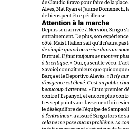
de Claudio Bravo pour faire de la plac
Alves, Mat Ryan et Jaume Domenech, la
de biens peut être périlleuse.
Attention à la marche
Depuis son arrivée à Nervión, Sirigu s’
entraînement. De plus, son expérience 
côté. Mais l’Italien sait qu’il n’aura pas 
de simple quand on arrive dans un nouve
Dutruel.
Il faut toujours se montrer plus
à la critique.
» Oui, ça sent le vécu. L’ac
Savoie) connaît mieux que quiconque cet
Barça et le Deportivo Alavés. «
Il n’y au
d’exigence est élevé. C’est un public ch
beaucoup d’attentes.
» Et un premier dé
contre l’Espanyol, et encore plus contre
Les sept points au classement lui rev
le déséquilibre de l’équipe de Sampaoli
à l’entraîneur
, a assuré Sirigu lors de 
cela ne me pose aucun problème. La concu