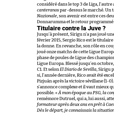
considéré dans le top 3 de Liga, l’autr
canteranos
par-dessus le marché. Un t
Nazionale
, son avenir est entre ces de
Donnarumma et le retour programmé d
Titulaire contre la Juve ?
Jusqu’à présent, Sirigu n’a pas joué u
février 2015, Sergio Rico est le titulai
la donne. En revanche, son rôle en coup
joué onze matchs de cette Ligue Europa
phase de poules de Ligue des champions,
Ligue Europa. Blessé jusqu’en octobre, 
C1. Et selon
El Diario de Sevilla
, Sirigu 
si, l’année dernière, Rico avait été exc
Pizjuán après la victoire sévillane (1-0
s’annonce complexe et il vaut mieux qu
possible. «
À mon époque au PSG, la con
remémore Dutruel, qui a, lui aussi, a
formateur après deux ans en prêt à Caen.
Dès le départ, je connaissais la situatio