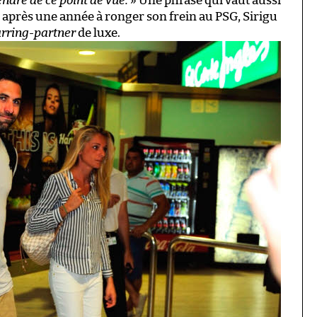
rendre de ce point de vue.
» Une phrase qui vaut aussi
s après une année à ronger son frein au PSG, Sirigu
rring-partner
de luxe.