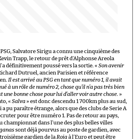
e PSG, Salvatore Sirigu a connu une cinquième des
Kevin Trapp, le retour de prêt d’Alphonse Areola
l’a définitivement poussé vers la sortie. «
Son avenir
Richard Dutruel, ancien Parisien et référence
ien.
Il est arrivé au PSG en tant que numéro 1, il avait
égué à un rôle de numéro 2, chose qu’il n’a pas très bien
t une bonne chose pour lui d’aller voir autre chose.
»
to, «
Salva
» est donc descendu 1 700km plus au sud,
i a pu paraître étrange, alors que des clubs de Serie A
cruter pour être numéro 1. Pas de retour au pays,
championnat dans l’une des plus belles villes
ganas
sont déjà pourvus au poste de gardien, avec
e troisième gardien de la
Roja
à l’Euro et peut être