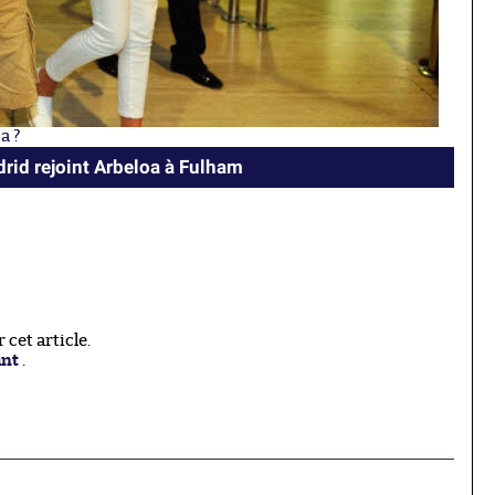
a ?
rid rejoint Arbeloa à Fulham
cet article.
ant
.