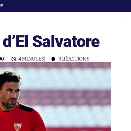
ne
d’El Salvatore
00
4 MINUTES
3
RÉACTIONS