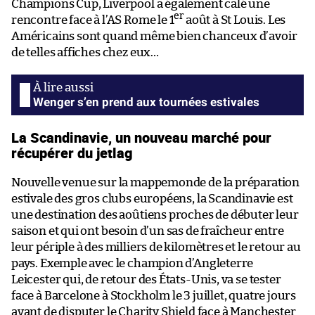
Champions Cup, Liverpool a également calé une
er
rencontre face à l’AS Rome le 1
août à St Louis. Les
Américains sont quand même bien chanceux d’avoir
de telles affiches chez eux…
Wenger s’en prend aux tournées estivales
La Scandinavie, un nouveau marché pour
récupérer du jetlag
Nouvelle venue sur la mappemonde de la préparation
estivale des gros clubs européens, la Scandinavie est
une destination des aoûtiens proches de débuter leur
saison et qui ont besoin d’un sas de fraîcheur entre
leur périple à des milliers de kilomètres et le retour au
pays. Exemple avec le champion d’Angleterre
Leicester qui, de retour des États-Unis, va se tester
face à Barcelone à Stockholm le 3 juillet, quatre jours
avant de disputer le Charity Shield face à Manchester