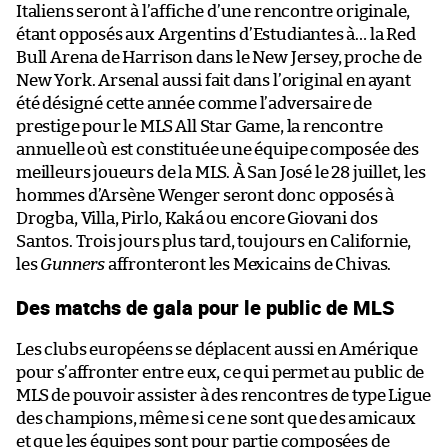
Italiens seront à l’affiche d’une rencontre originale,
étant opposés aux Argentins d’Estudiantes à… la Red
Bull Arena de Harrison dans le New Jersey, proche de
New York. Arsenal aussi fait dans l’original en ayant
été désigné cette année comme l’adversaire de
prestige pour le MLS All Star Game, la rencontre
annuelle où est constituée une équipe composée des
meilleurs joueurs de la MLS. À San José le 28 juillet, les
hommes d’Arsène Wenger seront donc opposés à
Drogba, Villa, Pirlo, Kaká ou encore Giovani dos
Santos. Trois jours plus tard, toujours en Californie,
les
Gunners
affronteront les Mexicains de Chivas.
Des matchs de gala pour le public de MLS
Les clubs européens se déplacent aussi en Amérique
pour s’affronter entre eux, ce qui permet au public de
MLS de pouvoir assister à des rencontres de type Ligue
des champions, même si ce ne sont que des amicaux
et que les équipes sont pour partie composées de