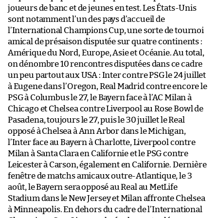
joueurs de banc et de jeunes en test. Les États-Unis
sont notamment l’un des pays d’accueil de
l’International Champions Cup, une sorte de tournoi
amical de présaison disputée sur quatre continents :
Amérique du Nord, Europe, Asie et Océanie. Au total,
on dénombre 10 rencontres disputées dans ce cadre
un peu partout aux USA : Inter contre PSG le 24 juillet
à Eugene dans l’Oregon, Real Madrid contre encore le
PSG à Columbus le 27, le Bayern face à l’AC Milan à
Chicago et Chelsea contre Liverpool au Rose Bowl de
Pasadena, toujours le 27, puis le 30 juillet le Real
opposé à Chelsea à Ann Arbor dans le Michigan,
l’Inter face au Bayern à Charlotte, Liverpool contre
Milan à Santa Clara en Californie et le PSG contre
Leicester à Carson, également en Californie. Dernière
fenêtre de matchs amicaux outre-Atlantique, le 3
août, le Bayern sera opposé au Real au MetLife
Stadium dans le New Jersey et Milan affronte Chelsea
à Minneapolis. En dehors du cadre de l’International