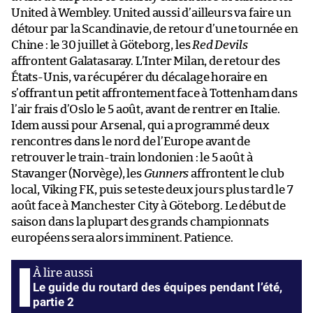
United à Wembley. United aussi d’ailleurs va faire un
détour par la Scandinavie, de retour d’une tournée en
Chine : le 30 juillet à Göteborg, les
Red Devils
affrontent Galatasaray. L’Inter Milan, de retour des
États-Unis, va récupérer du décalage horaire en
s’offrant un petit affrontement face à Tottenham dans
l’air frais d’Oslo le 5 août, avant de rentrer en Italie.
Idem aussi pour Arsenal, qui a programmé deux
rencontres dans le nord de l’Europe avant de
retrouver le train-train londonien : le 5 août à
Stavanger (Norvège), les
Gunners
affrontent le club
local, Viking FK, puis se teste deux jours plus tard le 7
août face à Manchester City à Göteborg. Le début de
saison dans la plupart des grands championnats
européens sera alors imminent. Patience.
Le guide du routard des équipes pendant l’été,
partie 2