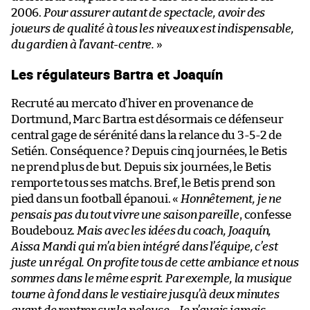
2006.
Pour assurer autant de spectacle, avoir des
joueurs de qualité à tous les niveaux est indispensable,
du gardien à l’avant-centre.
»
Les régulateurs Bartra et Joaquín
Recruté au mercato d’hiver en provenance de
Dortmund, Marc Bartra est désormais ce défenseur
central gage de sérénité dans la relance du 3-5-2 de
Setién. Conséquence ? Depuis cinq journées, le Betis
ne prend plus de but. Depuis six journées, le Betis
remporte tous ses matchs. Bref, le Betis prend son
pied dans un football épanoui. «
Honnêtement, je ne
pensais pas du tout vivre une saison pareille
, confesse
Boudebouz.
Mais avec les idées du coach, Joaquín,
Aissa Mandi qui m’a bien intégré dans l’équipe, c’est
juste un régal. On profite tous de cette ambiance et nous
sommes dans le même esprit. Par exemple, la musique
tourne à fond dans le vestiaire jusqu’à deux minutes