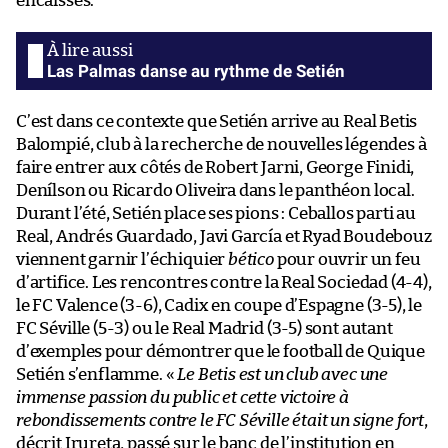
encaissés.
Las Palmas danse au rythme de Setién
C’est dans ce contexte que Setién arrive au Real Betis
Balompié, club à la recherche de nouvelles légendes à
faire entrer aux côtés de Robert Jarni, George Finidi,
Denílson ou Ricardo Oliveira dans le panthéon local.
Durant l’été, Setién place ses pions : Ceballos parti au
Real, Andrés Guardado, Javi García et Ryad Boudebouz
viennent garnir l’échiquier
bético
pour ouvrir un feu
d’artifice. Les rencontres contre la Real Sociedad (4-4),
le FC Valence (3-6), Cadix en coupe d’Espagne (3-5), le
FC Séville (5-3) ou le Real Madrid (3-5) sont autant
d’exemples pour démontrer que le football de Quique
Setién s’enflamme. «
Le Betis est un club avec une
immense passion du public et cette victoire à
rebondissements contre le FC Séville était un signe fort
,
décrit Irureta, passé sur le banc de l’institution en