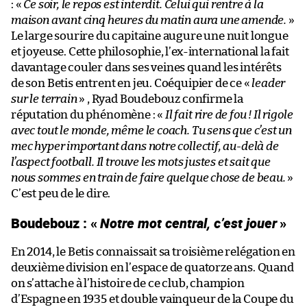
: «
Ce soir, le repos est interdit. Celui qui rentre à la
maison avant cinq heures du matin aura une amende.
»
Le large sourire du capitaine augure une nuit longue
et joyeuse. Cette philosophie, l’ex-international la fait
davantage couler dans ses veines quand les intérêts
de son Betis entrent en jeu. Coéquipier de ce «
leader
sur le terrain
» , Ryad Boudebouz confirme la
réputation du phénomène : «
Il fait rire de fou ! Il rigole
avec tout le monde, même le coach. Tu sens que c’est un
mec hyper important dans notre collectif, au-delà de
l’aspect football. Il trouve les mots justes et sait que
nous sommes en train de faire quelque chose de beau.
»
C’est peu de le dire.
Boudebouz : «
Notre mot central, c’est jouer
»
En 2014, le Betis connaissait sa troisième relégation en
deuxième division en l’espace de quatorze ans. Quand
on s’attache à l’histoire de ce club, champion
d’Espagne en 1935 et double vainqueur de la Coupe du