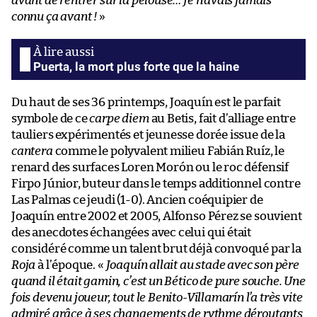
avant de rentrer sur la pelouse… Je n’avais jamais
connu ça avant !
»
Puerta, la mort plus forte que la haine
Du haut de ses 36 printemps, Joaquín est le parfait
symbole de ce
carpe diem
au Betis, fait d’alliage entre
tauliers expérimentés et jeunesse dorée issue de la
cantera
comme le polyvalent milieu Fabián Ruíz, le
renard des surfaces Loren Morón ou le roc défensif
Firpo Júnior, buteur dans le temps additionnel contre
Las Palmas ce jeudi (1-0). Ancien coéquipier de
Joaquín entre 2002 et 2005, Alfonso Pérez se souvient
des anecdotes échangées avec celui qui était
considéré comme un talent brut déjà convoqué par la
Roja
à l’époque. «
Joaquín allait au stade avec son père
quand il était gamin, c’est un Bético de pure souche. Une
fois devenu joueur, tout le Benito-Villamarín l’a très vite
admiré grâce à ses changements de rythme déroutants