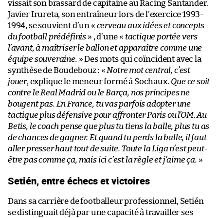
vissait son brassard de capitaine au Racing Santander.
Javier Irureta, son entraîneur lors de l’exercice 1993-
1994, se souvient d’un «
cerveau aux idées et concepts
du football prédéfinis
» , d’une «
tactique portée vers
l’avant, à maîtriser le ballon et apparaître comme une
équipe souveraine.
» Des mots qui coïncident avec la
synthèse de Boudebouz : «
Notre mot central, c’est
jouer
, explique le meneur formé à Sochaux.
Que ce soit
contre le Real Madrid ou le Barça, nos principes ne
bougent pas. En France, tu vas parfois adopter une
tactique plus défensive pour affronter Paris ou l’OM. Au
Betis, le coach pense que plus tu tiens la balle, plus tu as
de chances de gagner. Et quand tu perds la balle, il faut
aller presser haut tout de suite. Toute la Liga n’est peut-
être pas comme ça, mais ici c’est la règle et j’aime ça.
»
Setién, entre échecs et victoires
Dans sa carrière de footballeur professionnel, Setién
se distinguait déjà par une capacité à travailler ses