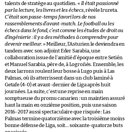
talents de stratège au quotidien. «
Il était passionné
par la lecture, les livres et les échecs
, révèle Irureta.
C’était son passe-temps favori lors de nos
rassemblements d’avant-match. Le football ou les
échecs dans le fond, c’est comme les études de droit ou
d’ingénierie : il y a des méthodes à comprendre pour
devenir meilleur.
» Meilleur, l’Asturien le deviendra en
tandem avec son adjoint Eder Sarabia, une
collaboration issue de l’amitié d’époque entre Setién
et Manuel Sarabia, père de, à Logroñés. Ensemble, les
deux larrons roulent leur bosse à Lugo puis à Las
Palmas, où ils atterrissent dans un club laminé à
Getafe (4-0) et avant-dernier de Liga après huit
journées. La suite, c’est une reprise en main
somptueuse du promu canarien : un maintien assuré
haut la main en onzième position, puis une saison
2016-2017 aussi spectaculaire que risquée : Las
Palmas termine quatorzième avec la troisième moins
bonne défense de Liga, soit… soixante-quatorze buts