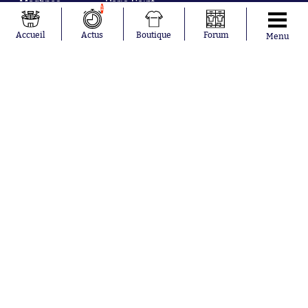
Maghnes
Paris Saint-
1
Akliouche
Germain
Mohamed
Olympique de
Accueil
Actus
Boutique
Forum
Menu
Salah
Marseille
Lionel Messi
Real Madrid
Ferrán Torres
FIFA
Kilian Corredor
Olympique
Franco
lyonnais
Mastantuono
AS Monaco
Orel Mangala
FC Barcelone
Rio Mavuba
Argentine
Rodri
RC Strasbourg
Mika Godts
Trabzonspor