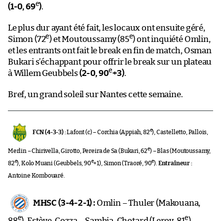
e
(1-0, 69
)
.
Le plus dur ayant été fait, les locaux ont ensuite géré,
e
e
Simon (72
) et Moutoussamy (85
) ont inquiété Omlin,
et les entrants ont fait le break en fin de match, Osman
Bukari s’échappant pour offrir le break sur un plateau
e
à Willem Geubbels
(2-0, 90
+3)
.
Bref, un grand soleil sur Nantes cette semaine.
e
FCN (4-3-3) :
Lafont (c) – Corchia (Appiah, 82
), Castelletto, Pallois,
e
Merlin – Chirivella, Girotto, Pereira de Sa (Bukari, 62
) – Blas (Moutoussamy,
e
e
e
82
), Kolo Muani (Geubbels, 90
+1), Simon (Traoré, 90
).
Entraîneur :
Antoine Kombouaré.
MHSC (3-4-2-1) :
Omlin – Thuler (Makouana,
e
e
88
), Estève, Cozza – Sambia, Chotard (Leroy, 81
),