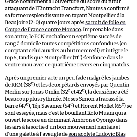
Grâce notamment à l’ouverture du score du futur
attaquant de l’Eintracht Francfort, Nantes a confirmé
sa forme resplendissante en tapant Montpellier à la
Beaujoire (2-0) quatre jours après
sa nuit de folie en
Coupe de France contre Monaco
. Imprenable dans
son antre, le FCN enchaîne un septième succès de
rang à domicile toutes compétitions confondues (en
comptant celui aux tirs au but mercredi) et intègre le
e
top 6, tandis que Montpellier (11
) s’enfonce dans le
ventre mou avec ce quatrième revers en cinq matchs.
Après un premier acte un peu fade malgré les jambes
e
de RKM (38
) et les deux pétards envoyés par Quentin
e
e
Merlin sur Jonas Omlin (32
et 42
), la deuxième a été
beaucoup plus rythmée. Moses Simon a fracassé la
e
e
e
barre (47
), Téji Savanier (54
) et Florent Mollet (65
) se
sont essayés, mais c’est le bouillant Kolo Muani qui a
ouvert le score en dominant Ambroise Oyongo dans
les airs à la sortie d’un bon mouvement nantais et
d’une galette à l’aveugle de
son acolyte Ludovic Blas