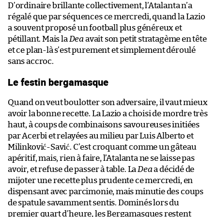
D’ordinaire brillante collectivement, l’Atalanta n’a
régalé que par séquences ce mercredi, quand la Lazio
a souvent proposé un football plus généreux et
pétillant. Mais la
Dea
avait son petit stratagème en tête
et ce plan-là s’est purement et simplement déroulé
sans accroc.
Le festin bergamasque
Quand on veut boulotter son adversaire, il vaut mieux
avoir la bonne recette. La Lazio a choisi de mordre très
haut, à coups de combinaisons savoureuses initiées
par Acerbi et relayées au milieu par Luis Alberto et
Milinković-Savić. C’est croquant comme un gâteau
apéritif, mais, rien à faire, l’Atalanta ne se laisse pas
avoir, et refuse de passer à table. La
Dea
a décidé de
mijoter une recette plus prudente ce mercredi, en
dispensant avec parcimonie, mais minutie des coups
de spatule savamment sentis. Dominés lors du
premier quart d’heure, les Bergamasques restent