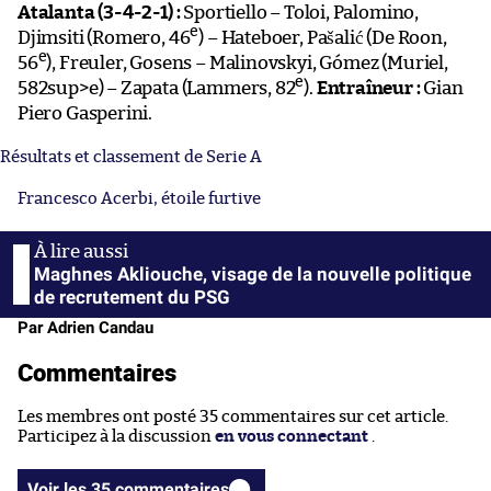
Atalanta (3-4-2-1) :
Sportiello – Toloi, Palomino,
e
Djimsiti (Romero, 46
) – Hateboer, Pašalić (De Roon,
e
56
), Freuler, Gosens – Malinovskyi, Gómez (Muriel,
e
582sup>e) – Zapata (Lammers, 82
).
Entraîneur :
Gian
Piero Gasperini.
Résultats et classement de Serie A
Francesco Acerbi, étoile furtive
Maghnes Akliouche, visage de la nouvelle politique
de recrutement du PSG
Par Adrien Candau
Commentaires
Les membres ont posté 35 commentaires sur cet article.
Participez à la discussion
en vous connectant
.
Voir les 35 commentaires