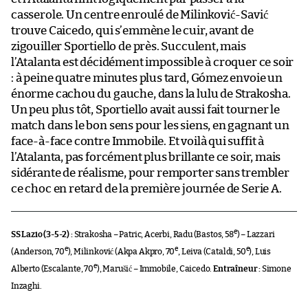
casserole. Un centre enroulé de Milinković-Savić
trouve Caicedo, qui s’emmène le cuir, avant de
zigouiller Sportiello de près. Succulent, mais
l’Atalanta est décidément impossible à croquer ce soir
: à peine quatre minutes plus tard, Gómez envoie un
énorme cachou du gauche, dans la lulu de Strakosha.
Un peu plus tôt, Sportiello avait aussi fait tourner le
match dans le bon sens pour les siens, en gagnant un
face-à-face contre Immobile. Et voilà qui suffit à
l’Atalanta, pas forcément plus brillante ce soir, mais
sidérante de réalisme, pour remporter sans trembler
ce choc en retard de la première journée de Serie A.
e
SS Lazio (3-5-2) :
Strakosha – Patric, Acerbi, Radu (Bastos, 58
) – Lazzari
e
e
e
(Anderson, 70
), Milinković (Akpa Akpro, 70
, Leiva (Cataldi, 50
), Luis
e
Alberto (Escalante, 70
), Marušić – Immobile, Caicedo.
Entraîneur :
Simone
Inzaghi.