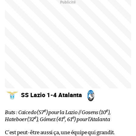
SS Lazio 1-4 Atalanta
e
e
Buts : Caicedo (57
) pour la Lazio // Gosens (10
),
e
e
e
Hateboer (32
), Gómez (41
, 61
) pour l’Atalanta
C’est peut-être aussi ça, une équipe qui grandit.