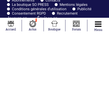
Abonnements
Contacts
La boutique SO PRESS
Mentions légales
Conditions générales d'utilisation
Publicité
Consentement RGPD
Recrutement
Joueurs en
Équipes en
2
tendance
tendance
Accueil
Actus
Boutique
Forum
Menu
Mohamed
Chelsea
Salah
Paris Saint-
Mykhailo
Germain
Mudryk
Bordeaux
Neymar
Olympique
Khalis Merah
lyonnais
Loïs Openda
FIFA
Moussa
Real Madrid
Niakhaté
RC Strasbourg
Nicolás
AC Milan
Tagliafico
France
Pavel Šulc
RC Lens
Josh Maja
Gauthier Hein