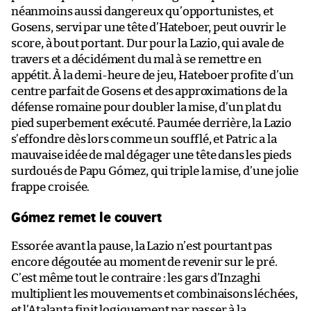
néanmoins aussi dangereux qu’opportunistes, et
Gosens, servi par une tête d’Hateboer, peut ouvrir le
score, à bout portant. Dur pour la Lazio, qui avale de
travers et a décidément du mal à se remettre en
appétit. À la demi-heure de jeu, Hateboer profite d’un
centre parfait de Gosens et des approximations de la
défense romaine pour doubler la mise, d’un plat du
pied superbement exécuté. Paumée derrière, la Lazio
s’effondre dès lors comme un soufflé, et Patric a la
mauvaise idée de mal dégager une tête dans les pieds
surdoués de Papu Gómez, qui triple la mise, d’une jolie
frappe croisée.
Gómez remet le couvert
Essorée avant la pause, la Lazio n’est pourtant pas
encore dégoutée au moment de revenir sur le pré.
C’est même tout le contraire : les gars d’Inzaghi
multiplient les mouvements et combinaisons léchées,
et l’Atalanta finit logiquement par passer à la