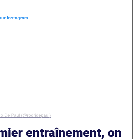
 sur Instagram
go De Paul (@rodridepaul)
mier entraînement, on