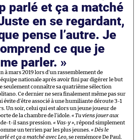
 parlé et ça a matché
Juste en se regardant,
 que pense l’autre. Je
 comprend ce que je
 me parler.
ion à mars 2019 lors d’un rassemblement de
équipe nationale après avoir fini par digérer le but
re seulement connaître sa quatrième sélection
litano. Ce dernier ne sera finalement même pas sur
lui évite d’être associé à une humiliante déroute 3-1
urs. Un soir, celui qui est alors un jeune joueur de
porte de la chambre de l’idole.
« Tu viens jouer aux
de-t-il sans pression.
« Vas-y »
, répond simplement
 comme un terrien par les plus jeunes.
« Dès le
rlé et ça a matché avec Leo
, se remémore De Paul.