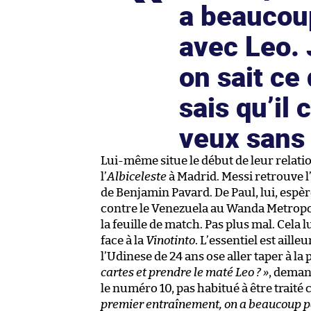
a beaucoup
avec Leo. 
on sait ce
sais qu’il
veux sans
Lui-même situe le début de leur relat
l’
Albiceleste
à Madrid. Messi retrouve l’
de Benjamin Pavard. De Paul, lui, espè
contre le Venezuela au Wanda Metropo
la feuille de match. Pas plus mal. Cela 
face à la
Vinotinto
. L’essentiel est aille
l’Udinese de 24 ans ose aller taper à la 
cartes et prendre le maté Leo ? »
, deman
le numéro 10, pas habitué à être traité
premier entraînement, on a beaucoup pa