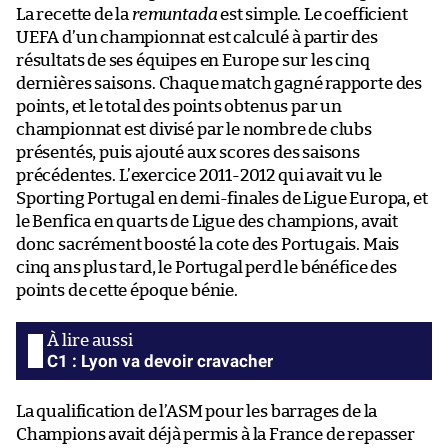
La recette de la
remuntada
est simple. Le coefficient
UEFA d’un championnat est calculé à partir des
résultats de ses équipes en Europe sur les cinq
dernières saisons. Chaque match gagné rapporte des
points, et le total des points obtenus par un
championnat est divisé par le nombre de clubs
présentés, puis ajouté aux scores des saisons
précédentes. L’exercice 2011-2012 qui avait vu le
Sporting Portugal en demi-finales de Ligue Europa, et
le Benfica en quarts de Ligue des champions, avait
donc sacrément boosté la cote des Portugais. Mais
cinq ans plus tard, le Portugal perd le bénéfice des
points de cette époque bénie.
C1 : Lyon va devoir cravacher
La qualification de l’ASM pour les barrages de la
Champions avait déjà permis à la France de repasser