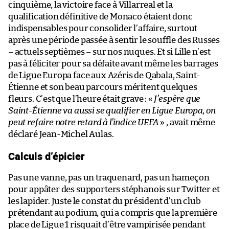
cinquième, la victoire face à Villarreal et la
qualification définitive de Monaco étaient donc
indispensables pour consolider l’affaire, surtout
après une période passée à sentir le souffle des Russes
– actuels septièmes – sur nos nuques. Et si Lille n’est
pas à féliciter pour sa défaite avant même les barrages
de Ligue Europa face aux Azéris de Qabala, Saint-
Étienne et son beau parcours méritent quelques
fleurs. C’est que l’heure était grave : «
J’espère que
Saint-Étienne va aussi se qualifier en Ligue Europa, on
peut refaire notre retard à l’indice UEFA
» , avait même
déclaré Jean-Michel Aulas.
Calculs d’épicier
Pas une vanne, pas un traquenard, pas un hameçon
pour appâter des supporters stéphanois sur Twitter et
les lapider. Juste le constat du président d’un club
prétendant au podium, qui a compris que la première
place de Ligue 1 risquait d’être vampirisée pendant