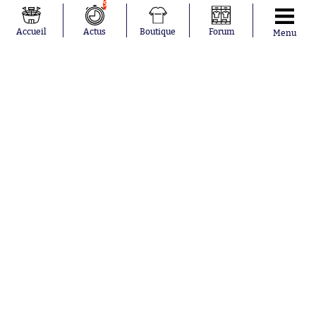
5
Accueil
Actus
Boutique
Forum
Menu
Abonnements
Contacts
La boutique SO PRESS
Mentions légales
Conditions générales d'utilisation
Publicité
Consentement RGPD
Recrutement
Joueurs en
Équipes en
tendance
tendance
Mohamed
Chelsea
Salah
Paris Saint-
Mykhailo
Germain
Mudryk
Bordeaux
Neymar
Olympique
Khalis Merah
lyonnais
Loïs Openda
FIFA
Moussa
Real Madrid