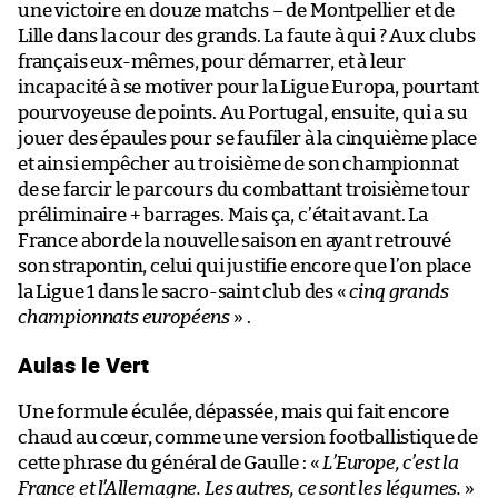
une victoire en douze matchs – de Montpellier et de
Lille dans la cour des grands. La faute à qui ? Aux clubs
français eux-mêmes, pour démarrer, et à leur
incapacité à se motiver pour la Ligue Europa, pourtant
pourvoyeuse de points. Au Portugal, ensuite, qui a su
jouer des épaules pour se faufiler à la cinquième place
et ainsi empêcher au troisième de son championnat
de se farcir le parcours du combattant troisième tour
préliminaire + barrages. Mais ça, c’était avant. La
France aborde la nouvelle saison en ayant retrouvé
son strapontin, celui qui justifie encore que l’on place
la Ligue 1 dans le sacro-saint club des «
cinq grands
championnats européens
» .
Aulas le Vert
Une formule éculée, dépassée, mais qui fait encore
chaud au cœur, comme une version footballistique de
cette phrase du général de Gaulle : «
L’Europe, c’est la
France et l’Allemagne. Les autres, ce sont les légumes.
»