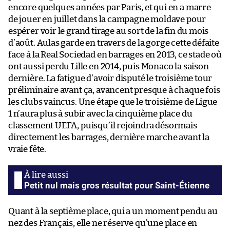
encore quelques années par Paris, et qui en a marre
de jouer en juillet dans la campagne moldave pour
espérer voir le grand tirage au sort de la fin du mois
d’août. Aulas garde en travers de la gorge cette défaite
face à la Real Sociedad en barrages en 2013, ce stade où
ont aussi perdu Lille en 2014, puis Monaco la saison
dernière. La fatigue d’avoir disputé le troisième tour
préliminaire avant ça, avancent presque à chaque fois
les clubs vaincus. Une étape que le troisième de Ligue
1 n’aura plus à subir avec la cinquième place du
classement UEFA, puisqu’il rejoindra désormais
directement les barrages, dernière marche avant la
vraie fête.
Petit nul mais gros résultat pour Saint-Étienne
Quant à la septième place, qui a un moment pendu au
nez des Français, elle ne réserve qu’une place en