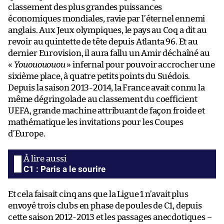
classement des plus grandes puissances
économiques mondiales, ravie par l’éternel ennemi
anglais. Aux Jeux olympiques, le pays au Coq a dit au
revoir au quintette de tête depuis Atlanta 96. Et au
dernier Eurovision, il aura fallu un Amir déchaîné au
«
Yououououou
» infernal pour pouvoir accrocher une
sixième place, à quatre petits points du Suédois.
Depuis la saison 2013-2014, la France avait connu la
même dégringolade au classement du coefficient
UEFA, grande machine attribuant de façon froide et
mathématique les invitations pour les Coupes
d’Europe.
C1 : Paris a le sourire
Et cela faisait cinq ans que la Ligue 1 n’avait plus
envoyé trois clubs en phase de poules de C1, depuis
cette saison 2012-2013 et les passages anecdotiques –