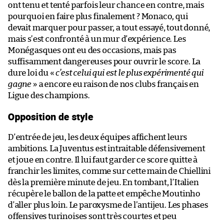
ont tenu et tenté parfois leur chance en contre, mais
pourquoi en faire plus finalement ? Monaco, qui
devait marquer pour passer, a tout essayé, tout donné,
mais s’est confronté à un mur d’expérience. Les
Monégasques ont eu des occasions, mais pas
suffisamment dangereuses pour ouvrir le score. La
dure loi du «
c’est celui qui est le plus expérimenté qui
gagne
» a encore eu raison de nos clubs français en
Ligue des champions.
Opposition de style
D’entrée de jeu, les deux équipes affichent leurs
ambitions. La Juventus est intraitable défensivement
et joue en contre. Il lui faut garder ce score quitte à
franchir les limites, comme sur cette main de Chiellini
dès la première minute de jeu. En tombant, l’Italien
récupère le ballon de la patte et empêche Moutinho
d’aller plus loin. Le paroxysme de l’antijeu. Les phases
offensives turinoises sont très courtes et peu