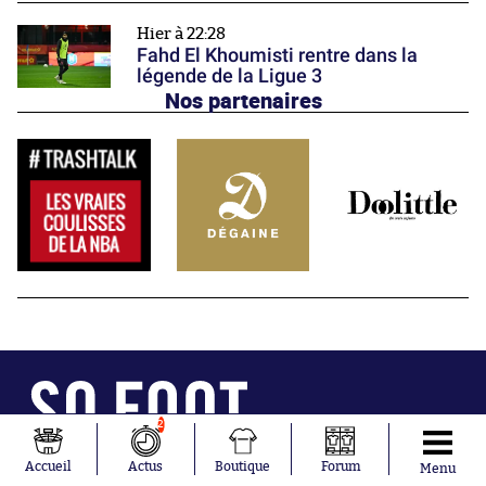
Hier à 22:28
Fahd El Khoumisti rentre dans la
légende de la Ligue 3
Nos partenaires
2
Abonnements
Contacts
La boutique SO PRESS
Mentions légales
Accueil
Actus
Boutique
Forum
Menu
Conditions générales d'utilisation
Publicité