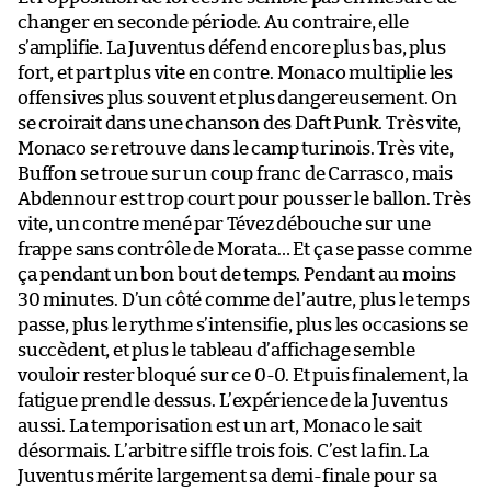
changer en seconde période. Au contraire, elle
s’amplifie. La Juventus défend encore plus bas, plus
fort, et part plus vite en contre. Monaco multiplie les
offensives plus souvent et plus dangereusement. On
se croirait dans une chanson des Daft Punk. Très vite,
Monaco se retrouve dans le camp turinois. Très vite,
Buffon se troue sur un coup franc de Carrasco, mais
Abdennour est trop court pour pousser le ballon. Très
vite, un contre mené par Tévez débouche sur une
frappe sans contrôle de Morata… Et ça se passe comme
ça pendant un bon bout de temps. Pendant au moins
30 minutes. D’un côté comme de l’autre, plus le temps
passe, plus le rythme s’intensifie, plus les occasions se
succèdent, et plus le tableau d’affichage semble
vouloir rester bloqué sur ce 0-0. Et puis finalement, la
fatigue prend le dessus. L’expérience de la Juventus
aussi. La temporisation est un art, Monaco le sait
désormais. L’arbitre siffle trois fois. C’est la fin. La
Juventus mérite largement sa demi-finale pour sa