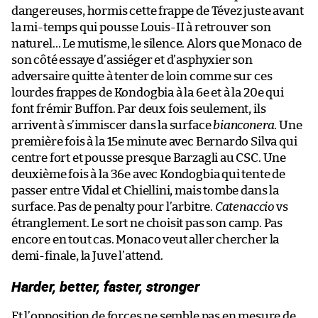
dangereuses, hormis cette frappe de Tévez juste avant
la mi-temps qui pousse Louis-II à retrouver son
naturel… Le mutisme, le silence. Alors que Monaco de
son côté essaye d’assiéger et d’asphyxier son
adversaire quitte à tenter de loin comme sur ces
lourdes frappes de Kondogbia à la 6e et à la 20e qui
font frémir Buffon. Par deux fois seulement, ils
arrivent à s’immiscer dans la surface
bianconera
. Une
première fois à la 15e minute avec Bernardo Silva qui
centre fort et pousse presque Barzagli au CSC. Une
deuxième fois à la 36e avec Kondogbia qui tente de
passer entre Vidal et Chiellini, mais tombe dans la
surface. Pas de penalty pour l’arbitre.
Catenaccio
vs
étranglement. Le sort ne choisit pas son camp. Pas
encore en tout cas. Monaco veut aller chercher la
demi-finale, la Juve l’attend.
Harder, better, faster, stronger
Et l’opposition de forces ne semble pas en mesure de