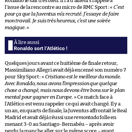
Ronaldo le sait très bien. Il l’a d’ailleurs rappelé à
l’issue de la rencontre au micro de RMC Sport : «
C’est
pour ça que la Juventus m’a recruté. J’essaye de faire
mon travail. Je suis très heureux, c’est une soirée
magique.
»
Ronaldo sort l’Atlético !
Quelques jours avant ce huitième de finale retour,
Massimiliano Allegri avait déjà encensé son numéro 7
pour Sky Sport : «
Cristiano est le meilleur du monde.
Avec Ronaldo, nous avons l’impression que quelque
chose a changé, mais nous devons être bons sur le plan
mental pour gagner en Europe.
» Ce match face à
l’Atlético est venu rappeler ce qui avait changé. Il y a
un an, en quarts de finale, la Juventus affrontait le Real
Madrid et avait déjà réussi une
remontada
folle en
menant 3-0 au Santiago-Bernabéu – après avoir
perdu la manche aller sur le même score – avant