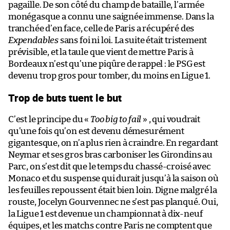
pagaille. De son côté du champ de bataille, l’armée
monégasque a connu une saignée immense. Dans la
tranchée d’en face, celle de Paris a récupéré des
Expendables
sans foi ni loi. La suite était tristement
prévisible, et la taule que vient de mettre Paris à
Bordeaux n’est qu’une piqûre de rappel : le PSG est
devenu trop gros pour tomber, du moins en Ligue 1.
Trop de buts tuent le but
C’est le principe du «
Too big to fail
» , qui voudrait
qu’une fois qu’on est devenu démesurément
gigantesque, on n’a plus rien à craindre. En regardant
Neymar et ses gros bras carboniser les Girondins au
Parc, on s’est dit que le temps du chassé-croisé avec
Monaco et du suspense qui durait jusqu’à la saison où
les feuilles repoussent était bien loin. Digne malgré la
rouste, Jocelyn Gourvennec ne s’est pas planqué. Oui,
la Ligue 1 est devenue un championnat à dix-neuf
équipes, et les matchs contre Paris ne comptent que