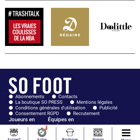
Abonnements
Contacts
La boutique SO PRESS
Mentions légales
Conditions générales d'utilisation
Publicité
Consentement RGPD
Recrutement
Joueurs en
Équipes en
tendance
tendance
0
Mohamed
Chelsea
Accueil
Actus
Boutique
Forum