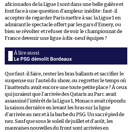
aficionados de la Ligue 1 sont dans une belle galère et
font face à une question d’ampleur inédite : faut-il
accepter de regarder Paris mettre à sac la Ligue 1 en
admirant le spectacle offert par les gars d’Emery, ou
bien se révolter et refuser de voir le championnat de
France devenir une ligue à dix-neuf équipes ?
Le PSG démolit Bordeaux
Que faut-il faire, rester les bras ballants et sacrifier le
suspense sur l’autel du show, ou regretter le temps où
l’inattendu avait encore une toute petite place ? À ceux
qui juraient que l’arrivée des Qataris au Parc avait
assassiné l’intérêt de la Ligue 1, Monaco avait répondu
la saison dernière en levant les bras sur la ligne
d’arrivée au nez et à la barbe du PSG. Un sacré pied de
nez. Sauf que sous le soleil de juillet et d’août, les
mauvaises nouvelles du front sont arrivées en