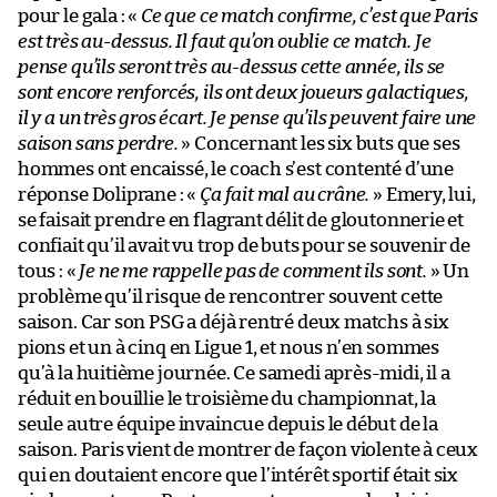
pour le gala : «
Ce que ce match confirme, c’est que Paris
est très au-dessus. Il faut qu’on oublie ce match. Je
pense qu’ils seront très au-dessus cette année, ils se
sont encore renforcés, ils ont deux joueurs galactiques,
il y a un très gros écart. Je pense qu’ils peuvent faire une
saison sans perdre.
» Concernant les six buts que ses
hommes ont encaissé, le coach s’est contenté d’une
réponse Doliprane : «
Ça fait mal au crâne.
» Emery, lui,
se faisait prendre en flagrant délit de gloutonnerie et
confiait qu’il avait vu trop de buts pour se souvenir de
tous : «
Je ne me rappelle pas de comment ils sont.
» Un
problème qu’il risque de rencontrer souvent cette
saison. Car son PSG a déjà rentré deux matchs à six
pions et un à cinq en Ligue 1, et nous n’en sommes
qu’à la huitième journée. Ce samedi après-midi, il a
réduit en bouillie le troisième du championnat, la
seule autre équipe invaincue depuis le début de la
saison. Paris vient de montrer de façon violente à ceux
qui en doutaient encore que l’intérêt sportif était six