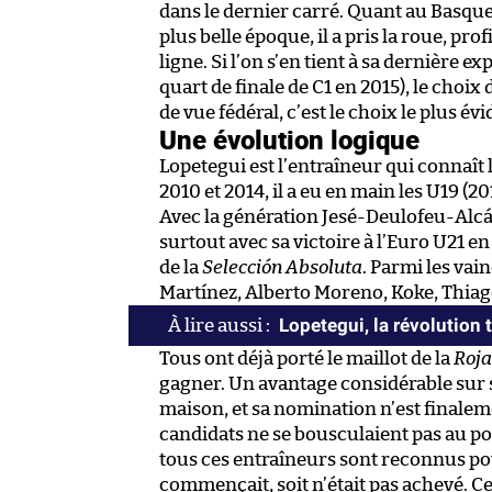
dans le dernier carré. Quant au Basque,
plus belle époque, il a pris la roue, pro
ligne. Si l’on s’en tient à sa dernière 
quart de finale de C1 en 2015), le choi
de vue fédéral, c’est le choix le plus évi
Une évolution logique
Lopetegui est l’entraîneur qui connaît
2010 et 2014, il a eu en main les U19 (2
Avec la génération Jesé-Deulofeu-Alcáce
surtout avec sa victoire à l’Euro U21 en 
de la
Selección Absoluta
. Parmi les vai
Martínez, Alberto Moreno, Koke, Thiago
Lopetegui, la révolution 
Tous ont déjà porté le maillot de la
Roja
gagner. Un avantage considérable sur s
maison, et sa nomination n’est finale
candidats ne se bousculaient pas au por
tous ces entraîneurs sont reconnus pou
commençait, soit n’était pas achevé. Ce 