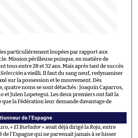
es particulièrement loupées par rapport aux
le. Mission périlleuse puisque, en matière de
nt tous entre 28 et 32 ans. Mais après tant de succès
a
Selección
a vieilli. Il faut du sang neuf, redynamiser
 axé sur la possession et le mouvement. Dès
lie, quatre noms se sont détachés : Joaquín Caparros,
et Julen Lopetegui. Les deux premiers ont fait la
ce que la Fédération leur demande davantage de
tionneur de l’Espagne
uro, «
El Burlador
» avait déjà dirigé la
Roja
, entre
é de l’Espagne qui ne parvenait jamais à se hisser