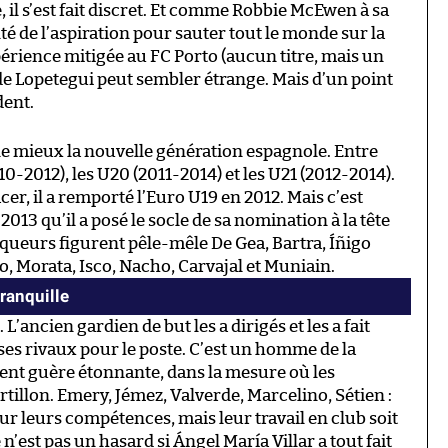
 il s’est fait discret. Et comme Robbie McEwen à sa
fité de l’aspiration pour sauter tout le monde sur la
expérience mitigée au FC Porto (aucun titre, mais un
x de Lopetegui peut sembler étrange. Mais d’un point
dent.
 le mieux la nouvelle génération espagnole. Entre
010-2012), les U20 (2011-2014) et les U21 (2012-2014).
r, il a remporté l’Euro U19 en 2012. Mais c’est
2013 qu’il a posé le socle de sa nomination à la tête
nqueurs figurent pêle-mêle De Gea, Bartra, Íñigo
, Morata, Isco, Nacho, Carvajal et Muniain.
tranquille
. L’ancien gardien de but les a dirigés et les a fait
es rivaux pour le poste. C’est un homme de la
ment guère étonnante, dans la mesure où les
tillon. Emery, Jémez, Valverde, Marcelino, Sétien :
r leurs compétences, mais leur travail en club soit
n’est pas un hasard si Ángel María Villar a tout fait