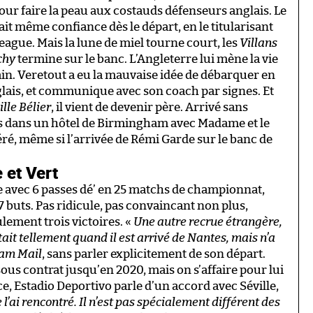
our faire la peau aux costauds défenseurs anglais. Le
it même confiance dès le départ, en le titularisant
ague. Mais la lune de miel tourne court, les
Villans
chy
termine sur le banc. L’Angleterre lui mène la vie
ain. Veretout a eu la mauvaise idée de débarquer en
glais, et communique avec son coach par signes. Et
lle Bélier
, il vient de devenir père. Arrivé sans
es dans un hôtel de Birmingham avec Madame et le
péré, même si l’arrivée de Rémi Garde sur le banc de
 et Vert
ne avec 6 passes dé’ en 25 matchs de championnat,
buts. Pas ridicule, pas convaincant non plus,
lement trois victoires. «
Une autre recrue étrangère,
ait tellement quand il est arrivé de Nantes, mais n’a
am Mail
, sans parler explicitement de son départ.
 sous contrat jusqu’en 2020, mais on s’affaire pour lui
e, Estadio Deportivo parle d’un accord avec Séville,
e l’ai rencontré. Il n’est pas spécialement différent des