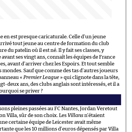
le en est presque caricaturale. Celle d’un jeune
rrivé tout jeune au centre de formation du club
u patelin où il est né. Il y fait ses classes, y
e avant ses vingt ans, connaît les équipes de France
res, avant d’arriver chez les Espoirs. Et tout semble
des mondes. Sauf que comme des tas d’autres joueurs
s panneau «
Premier League
» qui clignote dans la tête,
vingt-deux ans, des clubs anglais sont intéressés, et il a
urquoi se priver ?
n
saisons pleines passées au FC Nantes, Jordan Veretout
on Villa, sûr de son choix. Les
Villans
n’étaient
t une certaine équipe de Leicester avait même
nte que les 10 millions d’euros dépensés par Villa