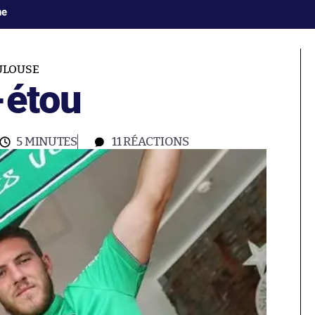
ne
ULOUSE
-étou
5 MINUTES
11
RÉACTIONS