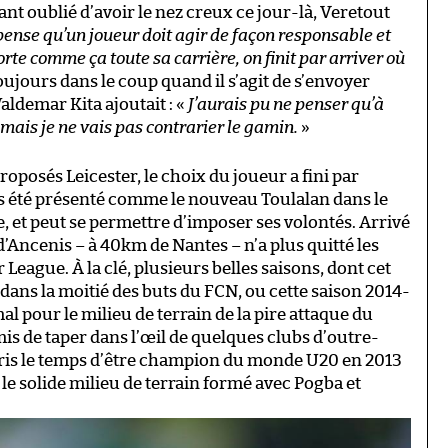
ant oublié d’avoir le nez creux ce jour-là, Veretout
pense qu’un joueur doit agir de façon responsable et
rte comme ça toute sa carrière, on finit par arriver où
 Toujours dans le coup quand il s’agit de s’envoyer
aldemar Kita ajoutait : «
J’aurais pu ne penser qu’à
mais je ne vais pas contrarier le gamin.
»
proposés Leicester, le choix du joueur a fini par
ois été présenté comme le nouveau Toulalan dans le
, et peut se permettre d’imposer ses volontés. Arrivé
if d’Ancenis – à 40km de Nantes – n’a plus quitté les
 League. À la clé, plusieurs belles saisons, dont cet
 dans la moitié des buts du FCN, ou cette saison 2014-
l pour le milieu de terrain de la pire attaque du
is de taper dans l’œil de quelques clubs d’outre-
is le temps d’être champion du monde U20 en 2013
s le solide milieu de terrain formé avec Pogba et