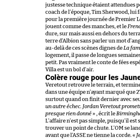
justesse technique étaient attendues p
coach de l’époque, Tim Sherwood, lui fa
pour la première journée de Premier Le
jouent comme des manches, et le
Fren
dure, sur mais aussi en dehors du terr
terre d’Albion sans parler un mot d’an
au-delà de ces scènes dignes de
La fami
logement, il passe de longues semain
petit. Pas vraiment le conte de fées es
Villa est un bol d’air.
Colère rouge pour les Jaune
Veretout retrouve le terrain, et termi
dans une équipe n’ayant marqué que 27 
surtout quand on finit dernier avec seu
un autre échec. Jordan Veretout promett
presque rien donné
» , écrit le
Birmingh
L’affaire n’est pas simple, puisqu’il est
trouver un point de chute. L’OM se lanc
avant que l’ASSE ne tienne la corde. «
J