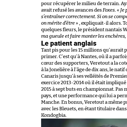
pour récupérer le milieu de terrain. Ay
avait refusé les avances des
Foxes
. «
Je 
s’entraîner correctement. Si on se compo
on mérite d’être
» , expliquait-il alors.
quelques fleurs, le président nantais W
ma gueule et faire monter les enchères, 
Le patient anglais
Tant pis pour les 15 millions qu’aurait 
primer. C’est qu’à Nantes, où il a parf
cœur des supporters, Veretout a la cote
à la Jonelière à l’âge de dix ans, le nat
Canaris jusqu’à ses velléités de Premier
exercice 2013-2014 où il était impliqué
2015 à sept buts en championnat. Pas ma
pays, et une performance qui lui a perm
Manche. En bonus, Veretout a même pr
avec les Bleuets, en étant titulaire dan
Kondogbia.