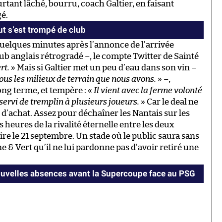
ourtant lâché, bourru, coach Galtier, en faisant
gé.
ut s’est trompé de club
 quelques minutes après l’annonce de l’arrivée
ub anglais rétrogradé –, le compte Twitter de Sainté
rt.
» Mais si Galtier met un peu d’eau dans son vin –
ous les milieux de terrain que nous avons.
» –,
ng terme, et tempère : «
Il vient avec la ferme volonté
 servi de tremplin à plusieurs joueurs.
» Car le deal ne
 d’achat. Assez pour déchaîner les Nantais sur les
heures de la rivalité éternelle entre les deux
re le 21 septembre. Un stade où le public saura sans
 & Vert qu’il ne lui pardonne pas d’avoir retiré une
ouvelles absences avant la Supercoupe face au PSG