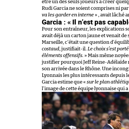
être un des seuls joueurs à créer quelqu
Rudi Garcia ne soient comprises ni par l
va les garder en interne
» , avait lâché 
Garcia : « Il n’est pas capabl
Pour son entraîneur, les explications s
avait déjà un carton jaune et venait de 
Marseille, c’était une question d’équili
costaud
, justifiait-il.
Le choix s’est porté
éléments offensifs.
» Mais même noyées 
justifier pourquoi Jeff Reine-Adélaïde
son arrivée dans le Rhône. Une incong
Lyonnais les plus intéressants depuis 
Garcia estime que «
sur le plan athlétiq
l’image de cette équipe lyonnaise qui