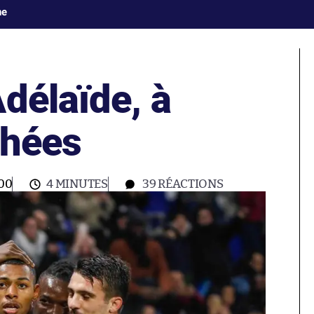
ne
délaïde, à
chées
00
4 MINUTES
39
RÉACTIONS