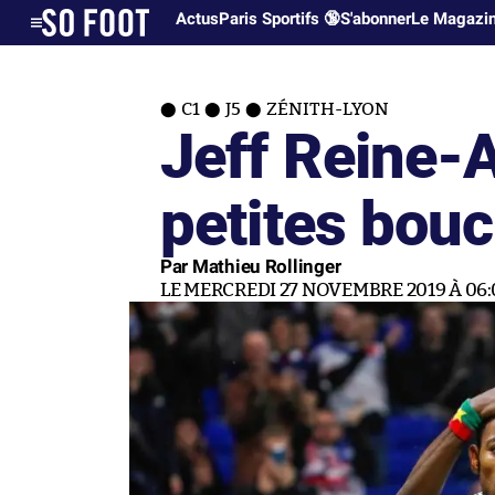
Actus
Paris Sportifs 🔞
S'abonner
Le Magazi
C1
J5
ZÉNITH-LYON
Jeff Reine-A
petites bou
Par Mathieu Rollinger
LE MERCREDI 27 NOVEMBRE 2019 À 06: