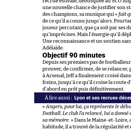
recrue estivale, débusquée au SCO Ange
une nouvelle chance de justifier son stat
des champions, sa musique qui «
fait 
de ce qu’il a connu jusqu’alors. Pourtan
joueur percutant, que ça soit par ses 
qu’imprécises. Mais l’énergie qu’il dépl
Une reconnaissance et un soutien sans 
Adélaïde.
Objectif 90 minutes
Depuis ses premiers pas de footballeur,
prouver, de confirmer, de se relancer,
à Arsenal, Jeff a finalement croisé da
freins, jusqu’à ce qu’il croise la route 
d’abord en prêt puis définitivement.
Lyon et ses recrues déce
«
Angers, pour lui, ça représente le débu
Football
.
Le club l’a relancé, lui a donné
sa mémoire.
» Dans le Maine-et-Loire, a
habitude, il a trouvé de la régularité et