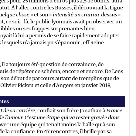
rs pour 25 millions d’euros plus 2,5 de bonus, aura
ut. À l’aller contre les Russes, il découvrait la Ligue
quelque chose
» et son «
intensité un cran au-dessus
»
t, ce soir-là, le public lyonnais avait pu observer un
dribbles ou ses frappes surprenantes bien
oyait là lui a permis de se faire rapidement adopter.
lesquels n’a jamais pu s’épanouir Jeff Reine-
 il a toujours été question de convaincre, de
 puis de répéter ce schéma, encore et encore. De Lens
ns son début de parcours autant de tremplins que de
d’Olivier Pickeu et celle d’Angers en janvier 2018,
ntes
t de sa carrière
, confiait son frère Jonathan à
France
 de l’amour. C’est une étape qui va rester gravée dans
vec une équipe qui tenait moins la balle qu’à son
 de la confiance. En 47 rencontres, il brille par sa