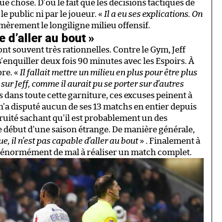
e chose. D’où le fait que les décisions tactiques de
e public ni par le joueur. «
Il a eu ses explications. On
amèrement le longiligne milieu offensif.
e d’aller au bout »
ont souvent très rationnelles. Contre le Gym, Jeff
s’enquiller deux fois 90 minutes avec les Espoirs. À
bre. «
Il fallait mettre un milieu en plus pour être plus
 sur Jeff, comme il aurait pu se porter sur d’autres
dans toute cette garniture, ces excuses peinent à
 n’a disputé aucun de ses 13 matchs en entier depuis
ruité sachant qu’il est probablement un des
le début d’une saison étrange. De manière générale,
ue, il n’est pas capable d’aller au bout
» . Finalement à
 a énormément de mal à réaliser un match complet.