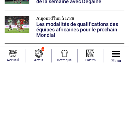
de la semaine avec Dégaine
Aujourd'hui à 17:28
Les modalités de qualifications des
équipes africaines pour le prochain
Mondial
10
Mercato
Thiago Almada change encore de
Accueil
Actus
Boutique
Forum
Menu
club
Nos partenaires