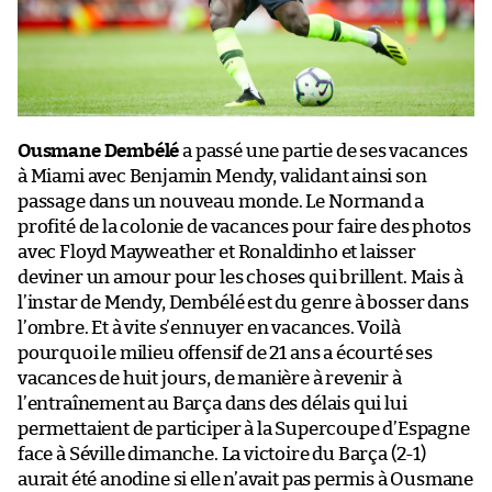
Ousmane Dembélé
a passé une partie de ses vacances
à Miami avec Benjamin Mendy, validant ainsi son
passage dans un nouveau monde. Le Normand a
profité de la colonie de vacances pour faire des photos
avec Floyd Mayweather et Ronaldinho et laisser
deviner un amour pour les choses qui brillent. Mais à
l’instar de Mendy, Dembélé est du genre à bosser dans
l’ombre. Et à vite s’ennuyer en vacances. Voilà
pourquoi le milieu offensif de 21 ans a écourté ses
vacances de huit jours, de manière à revenir à
l’entraînement au Barça dans des délais qui lui
permettaient de participer à la Supercoupe d’Espagne
face à Séville dimanche. La victoire du Barça (2-1)
aurait été anodine si elle n’avait pas permis à Ousmane