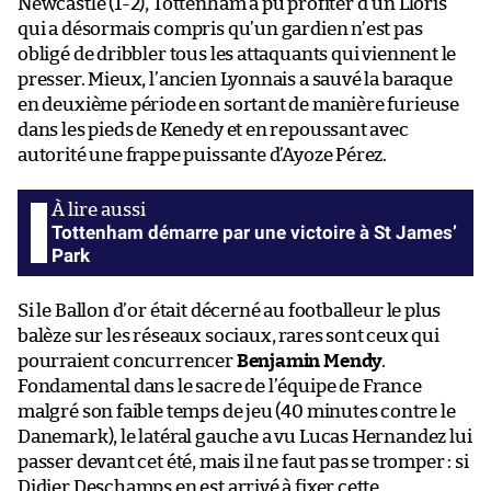
Newcastle (1-2), Tottenham a pu profiter d’un Lloris
qui a désormais compris qu’un gardien n’est pas
obligé de dribbler tous les attaquants qui viennent le
presser. Mieux, l’ancien Lyonnais a sauvé la baraque
en deuxième période en sortant de manière furieuse
dans les pieds de Kenedy et en repoussant avec
autorité une frappe puissante d’Ayoze Pérez.
Tottenham démarre par une victoire à St James’
Park
Si le Ballon d’or était décerné au footballeur le plus
balèze sur les réseaux sociaux, rares sont ceux qui
pourraient concurrencer
Benjamin Mendy
.
Fondamental dans le sacre de l’équipe de France
malgré son faible temps de jeu (40 minutes contre le
Danemark), le latéral gauche a vu Lucas Hernandez lui
passer devant cet été, mais il ne faut pas se tromper : si
Didier Deschamps en est arrivé à fixer cette