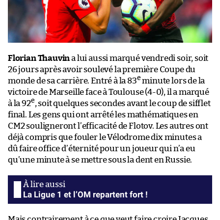
Florian Thauvin
a lui aussi marqué vendredi soir, soit
26 jours après avoir soulevé la première Coupe du
e
monde de sa carrière. Entré à la 83
minute lors de la
victoire de Marseille face à Toulouse (4-0), il a marqué
e
à la 92
, soit quelques secondes avant le coup de sifflet
final. Les gens qui ont arrêté les mathématiques en
CM2 souligneront l’efficacité de Flotov. Les autres ont
déjà compris que fouler le Vélodrome dix minutes a
dû faire office d’éternité pour un joueur qui n’a eu
qu’une minute à se mettre sous la dent en Russie.
La Ligue 1 et l’OM repartent fort !
Mais contrairement à ce que veut faire croire Jacques