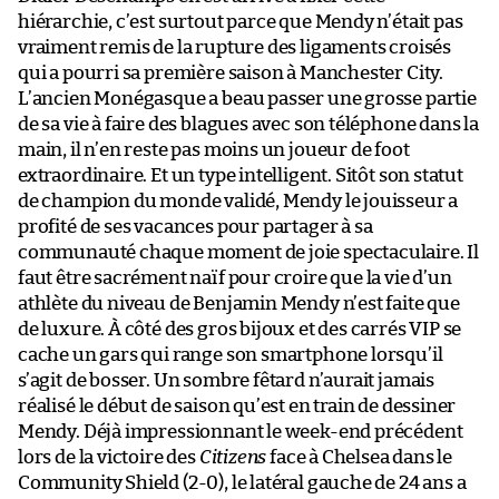
hiérarchie, c’est surtout parce que Mendy n’était pas
vraiment remis de la rupture des ligaments croisés
qui a pourri sa première saison à Manchester City.
L’ancien Monégasque a beau passer une grosse partie
de sa vie à faire des blagues avec son téléphone dans la
main, il n’en reste pas moins un joueur de foot
extraordinaire. Et un type intelligent. Sitôt son statut
de champion du monde validé, Mendy le jouisseur a
profité de ses vacances pour partager à sa
communauté chaque moment de joie spectaculaire. Il
faut être sacrément naïf pour croire que la vie d’un
athlète du niveau de Benjamin Mendy n’est faite que
de luxure. À côté des gros bijoux et des carrés VIP se
cache un gars qui range son smartphone lorsqu’il
s’agit de bosser. Un sombre fêtard n’aurait jamais
réalisé le début de saison qu’est en train de dessiner
Mendy. Déjà impressionnant le week-end précédent
lors de la victoire des
Citizens
face à Chelsea dans le
Community Shield (2-0), le latéral gauche de 24 ans a