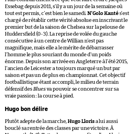
Essebag depuis 2011, s’il y a un jour de la semaine où
tout est permis, c’est bien le samedi.
N’Golo Kanté
s’est
chargé de rétablir cette vérité absolue en inscrivant le
premier but de la saison de Chelsea sur la pelouse de
Huddersfield (0-3). La reprise de volée du gauche
consécutive à un centre de Willian n’est pas
magnifique, mais elle a le mérite de débarrasser
l’homme le plus souriant du monde d’un poids
énorme. Depuis son arrivée en Angleterre à l’été 2015,
l’ancien de Leicester a toujours marqué un but par
saison et pas un de plus en championnat. Cet objectif
footballistique étant accompli, le milieu de terrain
défensif des
Blues
va pouvoir se concentrer sur sa
vraie passion : la course à pied.
Hugo bon délire
Plutôt adepte de la marche,
Hugo Lloris
a lui aussi
bouclé sa rentrée des classes par une victoire. À