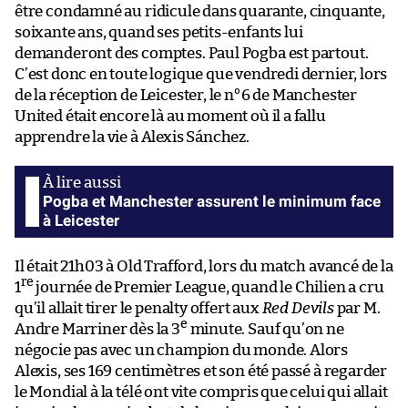
être condamné au ridicule dans quarante, cinquante,
soixante ans, quand ses petits-enfants lui
demanderont des comptes. Paul Pogba est partout.
C’est donc en toute logique que vendredi dernier, lors
de la réception de Leicester, le n°6 de Manchester
United était encore là au moment où il a fallu
apprendre la vie à Alexis Sánchez.
Pogba et Manchester assurent le minimum face
à Leicester
Il était 21h03 à Old Trafford, lors du match avancé de la
re
1
journée de Premier League, quand le Chilien a cru
qu’il allait tirer le penalty offert aux
Red Devils
par M.
e
Andre Marriner dès la 3
minute. Sauf qu’on ne
négocie pas avec un champion du monde. Alors
Alexis, ses 169 centimètres et son été passé à regarder
le Mondial à la télé ont vite compris que celui qui allait