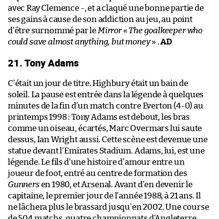
avec Ray Clemence -, et a claqué une bonne partie de
ses gains à cause de son addiction au jeu, au point
d’être surnommé par le
Mirror
«
The goalkeeper who
could save almost anything, but money
» .
AD
21. Tony Adams
C’était un jour de titre. Highbury était un bain de
soleil. La pause est entrée dans la légende à quelques
minutes de la fin d’un match contre Everton (4-0) au
printemps 1998 : Tony Adams est debout, les bras
comme un oiseau, écartés, Marc Overmars lui saute
dessus, Ian Wright aussi. Cette scène est devenue une
statue devant l’Emirates Stadium. Adams, lui, est une
légende. Le fils d’une histoire d’amour entre un
joueur de foot, entré au centre de formation des
Gunners
en 1980, et Arsenal. Avant d’en devenir le
capitaine, le premier jour de l’année 1988, à 21 ans. Il
ne lâchera plus le brassard jusqu’en 2002. Une course
de 504 matchs, quatre championnats d’Angleterre,