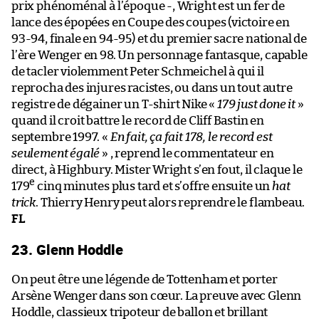
prix phénoménal à l’époque -, Wright est un fer de
lance des épopées en Coupe des coupes (victoire en
93-94, finale en 94-95) et du premier sacre national de
l’ère Wenger en 98. Un personnage fantasque, capable
de tacler violemment Peter Schmeichel à qui il
reprocha des injures racistes, ou dans un tout autre
registre de dégainer un T-shirt Nike «
179 just done it
»
quand il croit battre le record de Cliff Bastin en
septembre 1997. «
En fait, ça fait 178, le record est
seulement égalé
» , reprend le commentateur en
direct, à Highbury. Mister Wright s’en fout, il claque le
e
179
cinq minutes plus tard et s’offre ensuite un
hat
trick
. Thierry Henry peut alors reprendre le flambeau.
FL
23. Glenn Hoddle
On peut être une légende de Tottenham et porter
Arsène Wenger dans son cœur. La preuve avec Glenn
Hoddle, classieux tripoteur de ballon et brillant