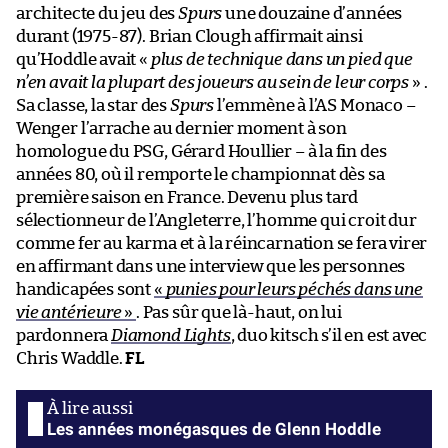
architecte du jeu des
Spurs
une douzaine d’années
durant (1975-87). Brian Clough affirmait ainsi
qu’Hoddle avait «
plus de technique dans un pied que
n’en avait la plupart des joueurs au sein de leur corps
» .
Sa classe, la star des
Spurs
l’emmène à l’AS Monaco –
Wenger l’arrache au dernier moment à son
homologue du PSG, Gérard Houllier – à la fin des
années 80, où il remporte le championnat dès sa
première saison en France. Devenu plus tard
sélectionneur de l’Angleterre, l’homme qui croit dur
comme fer au karma et à la réincarnation se fera virer
en affirmant dans une interview que les personnes
handicapées sont
«
punies pour leurs péchés dans une
vie antérieure
»
. Pas sûr que là-haut, on lui
pardonnera
Diamond Lights
, duo kitsch s’il en est avec
Chris Waddle.
FL
Les années monégasques de Glenn Hoddle