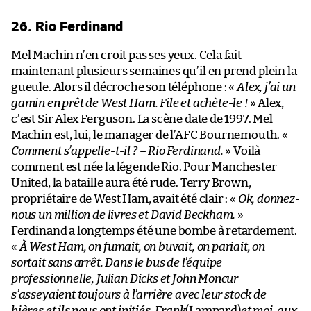
26. Rio Ferdinand
Mel Machin n’en croit pas ses yeux. Cela fait
maintenant plusieurs semaines qu’il en prend plein la
gueule. Alors il décroche son téléphone : «
Alex, j’ai un
gamin en prêt de West Ham. File et achète-le !
» Alex,
c’est Sir Alex Ferguson. La scène date de 1997. Mel
Machin est, lui, le manager de l’AFC Bournemouth. «
Comment s’appelle-t-il ? – Rio Ferdinand.
» Voilà
comment est née la légende Rio. Pour Manchester
United, la bataille aura été rude. Terry Brown,
propriétaire de West Ham, avait été clair : «
Ok, donnez-
nous un million de livres et David Beckham.
»
Ferdinand a longtemps été une bombe à retardement.
«
À West Ham, on fumait, on buvait, on pariait, on
sortait sans arrêt. Dans le bus de l’équipe
professionnelle, Julian Dicks et John Moncur
s’asseyaient toujours à l’arrière avec leur stock de
bières et ils nous ont initiés, Frank
(Lampard)
et moi, aux