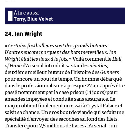
Terry, Blue Velvet
24. Ian Wright
«
Certains footballeurs sont des grands buteurs.
D’autres encore marquent des buts merveilleux. Ian
Wright était les deux à la fois.
» Voilà comment le
Hall
of Fame
d’Arsenal introduit ​sa star des
nineties
,
deuxième meilleur buteur de l’histoire des
Gunners
pour encore un bout de temps. Un homme débarqué
dans le professionnalisme à presque 22 ans, après être
passé ​notamment ​par la case prison (14 jours) pour
amendes impayées et conduite sans assurance. Le
maçon obtient finalement un essai à Crystal Palace et
saisit sa chance. Un gros bout de viande qui se fait une
spécialité d’envoyer des sacoches au fond des filets.
Transféré pour 2,5 millions de livres à Arsenal – un