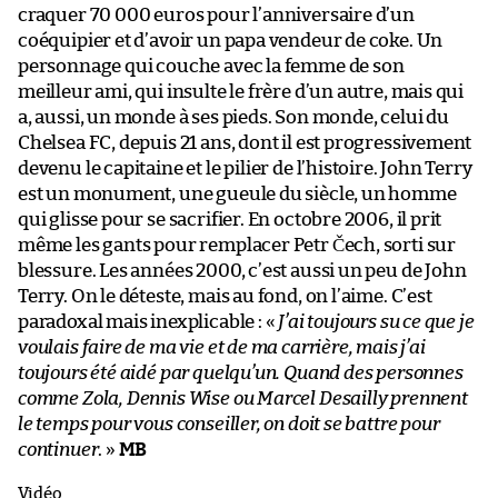
craquer 70 000 euros pour l’anniversaire d’un
coéquipier et d’avoir un papa vendeur de coke. Un
personnage qui couche avec la femme de son
meilleur ami, qui insulte le frère d’un autre, mais qui
a, aussi, un monde à ses pieds. Son monde, celui du
Chelsea FC, depuis 21 ans, dont il est progressivement
devenu le capitaine et le pilier de l’histoire. John Terry
est un monument, une gueule du siècle, un homme
qui glisse pour se sacrifier. En octobre 2006, il prit
même les gants pour remplacer Petr Čech, sorti sur
blessure. Les années 2000, c’est aussi un peu de John
Terry. On le déteste, mais au fond, on l’aime. C’est
paradoxal mais inexplicable : «
J’ai toujours su ce que je
voulais faire de ma vie et de ma carrière, mais j’ai
toujours été aidé par quelqu’un. Quand des personnes
comme Zola, Dennis Wise ou Marcel Desailly prennent
le temps pour vous conseiller, on doit se battre pour
continuer
. »
MB
Vidéo