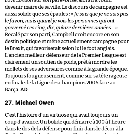
Love London
sur son pare-brise, alors il a voulu
devenir maire de sa ville. Le discours de campagne est
aussi solide que ses épaules : «
Je sais que je ne suis pas
le favori, mais quand je vois les personnes qui ont
gouverné ces cinq, dix, quinze dernières années…
»
Recalé par son parti, Campbell croit encore en son
destin politique et mène actuellement campagne pour
le Brexit, qui favoriserait selon lui le foot anglais.
L’ancien meilleur défenseur de la Premier League est
clairement un soutien de poids, prêt à mordre les
mollets de ses adversaires comme à la grande époque.
Toujours fougueusement, comme sur sa tête rageuse
en finale de la Ligue des champions 2006 face au
Barça.
AD
27. Michael Owen
​C’est l’histoire d’un virtuose qui avait toujours un
coup d’avance. Un bolide qui démarre à 100 à l’heure
dans le dos de la défense pour finir dans le décor à la