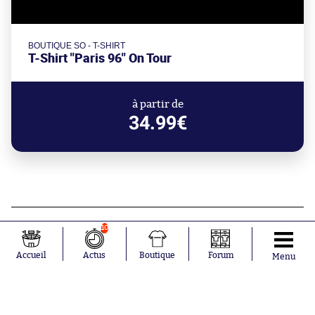
BOUTIQUE SO - T-SHIRT
T-Shirt "Paris 96" On Tour
à partir de
34.99€
Aujourd'hui à 16:10
10
Des organisations pour les droits
humains demandent une « réforme
Accueil
Actus
Boutique
Forum
Menu
systémique » de la FIFA
Aujourd'hui à 15:47