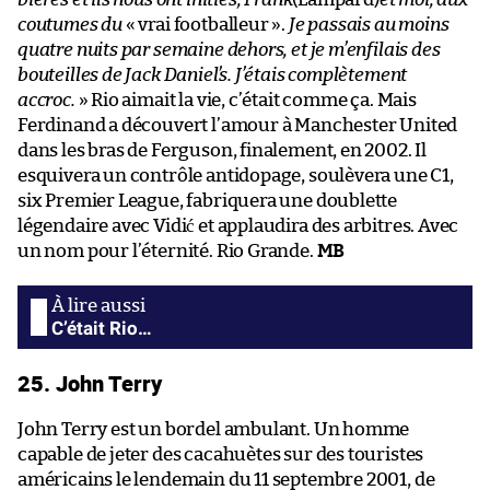
coutumes du
« vrai footballeur ».
Je passais au moins
quatre nuits par semaine dehors, et je m’enfilais des
bouteilles de Jack Daniel’s. J’étais complètement
accroc.
» Rio aimait la vie, c’était comme ça. Mais
Ferdinand a découvert l’amour à Manchester United
dans les bras de Ferguson, finalement, en 2002. Il
esquivera un contrôle antidopage, soulèvera une C1,
six Premier League, fabriquera une doublette
légendaire avec Vidić et applaudira des arbitres. Avec
un nom pour l’éternité. Rio Grande.
MB
C’était Rio…
25. John Terry
John Terry est un bordel ambulant. Un homme
capable de jeter des cacahuètes sur des touristes
américains le lendemain du 11 septembre 2001, de