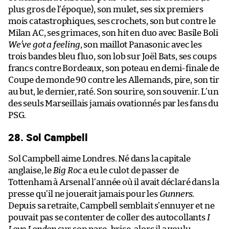
plus gros de l’époque), son mulet, ses six premiers
mois catastrophiques, ses crochets, son but contre le
Milan AC, ses grimaces, son hit en duo avec Basile Boli
We’ve got a feeling
, son maillot Panasonic avec les
trois bandes bleu fluo, son lob sur Joël Bats, ses coups
francs contre Bordeaux, son poteau en demi-finale de
Coupe de monde 90 contre les Allemands, pire, son tir
au but, le dernier, raté. Son sourire, son souvenir. L’un
des seuls Marseillais jamais ovationnés par les fans du
PSG.
28. Sol Campbell
Sol Campbell aime Londres. Né dans la capitale
anglaise, le
Big Roc
a eu le culot de passer de
Tottenham à Arsenal l’année où il avait déclaré dans la
presse qu’il ne jouerait jamais pour les
Gunners
.
Depuis sa retraite, Campbell semblait s’ennuyer et ne
pouvait pas se contenter de coller des autocollants
I