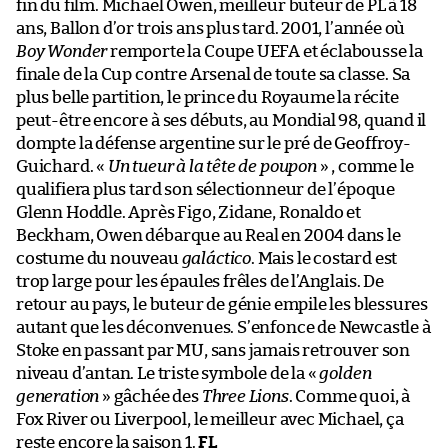
fin du film. Michael Owen, meilleur buteur de PL à 18
ans, Ballon d’or trois ans plus tard. 2001, l’année où
Boy Wonder
remporte la Coupe UEFA et éclabousse la
finale de la Cup contre Arsenal de toute sa classe. Sa
plus belle partition, le prince du Royaume la récite
peut-être encore à ses débuts, au Mondial 98, quand il
dompte la défense argentine sur le pré de Geoffroy-
Guichard. «
Un tueur à la tête de poupon
» , comme le
qualifiera plus tard son sélectionneur de l’époque
Glenn Hoddle. Après Figo, Zidane, Ronaldo et
Beckham, Owen débarque au Real en 2004 dans le
costume du nouveau
galáctico
​. Mais le costard est
trop large pour les épaules frêles de l’Anglais. De
retour au pays, le buteur de génie empile les blessures
autant que les déconvenues. S’enfonce de Newcastle à
Stoke en passant par MU, sans jamais retrouver son
niveau d’antan. Le triste symbole de la «
golden
generation
» gâchée des
Three Lions
. Comme quoi, à
Fox River ou Liverpool, le meilleur avec Michael, ça
reste encore la saison 1.
FL