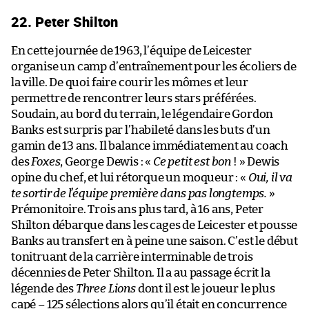
22. Peter Shilton
En cette journée de 1963, l’équipe de Leicester
organise un camp d’entraînement pour les écoliers de
la ville. De quoi faire courir les mômes et leur
permettre de rencontrer leurs stars préférées.
Soudain, au bord du terrain, le légendaire Gordon
Banks est surpris par l’habileté dans les buts d’un
gamin de 13 ans. Il balance immédiatement au coach
des
Foxes
, George Dewis : «
Ce petit est bon
! » Dewis
opine du chef, et lui rétorque un moqueur : «
Oui, il va
te sortir de l’équipe première dans pas longtemps.
»
Prémonitoire. Trois ans plus tard, à 16 ans, Peter
Shilton débarque dans les cages de Leicester et pousse
Banks au transfert en à peine une saison. C’est le début
tonitruant de la carrière interminable de trois
décennies de Peter Shilton. Il a au passage écrit la
légende des
Three Lions
dont il est le joueur le plus
capé – 125 sélections alors qu’il était en concurrence