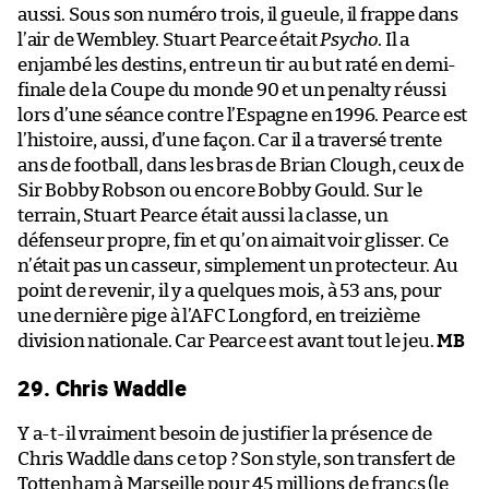
aussi. Sous son numéro trois, il gueule, il frappe dans
l’air de Wembley. Stuart Pearce était
Psycho
. Il a
enjambé les destins, entre un tir au but raté en demi-
finale de la Coupe du monde 90 et un penalty réussi
lors d’une séance contre l’Espagne en 1996. Pearce est
l’histoire, aussi, d’une façon. Car il a traversé trente
ans de football, dans les bras de Brian Clough, ceux de
Sir Bobby Robson ou encore Bobby Gould. Sur le
terrain, Stuart Pearce était aussi la classe, un
défenseur propre, fin et qu’on aimait voir glisser. Ce
n’était pas un casseur, simplement un protecteur. Au
point de revenir, il y a quelques mois, à 53 ans, pour
une dernière pige à l’AFC Longford, en treizième
division nationale. Car Pearce est avant tout le jeu.
MB
29. Chris Waddle
Y a-t-il vraiment besoin de justifier la présence de
Chris Waddle dans ce top ? Son style, son transfert de
Tottenham à Marseille pour 45 millions de francs (le