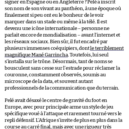
signer en Espagne ou en Angleterre ? Pelé a inscrit
son nom de son vivant au panthéon, à une époque où
finalement si peu ont eu le bonheur de le voir
marquer dans un stade ou même à la télé. Il est
devenu une icône internationale – personne ne
parlait encore de mondialisation – avant l’internet et
les réseaux sociaux. Bien sûr, il fut encadré par
plusieurs immenses coéquipiers, dont
le terriblement
magnifique Mané Garrincha
. Toutefois, lui seul
s’installa sur le trône. Désormais, tant de noms se
bousculent sans cesse sur l’estrade pour réclamer la
couronne, constamment observés, soumis au
microscope de la data, et souvent autant
professionnels de la communication que du terrain.
Pelé avait désaxé le centre de gravité du foot en
Europe, avec pour principale arme un style de jeu
spécifique voué à l’attaque et rarement tourné vers le
repli défensif. L’Afrique s’invite de plus en plus dans la
course au carré final, mais avec une rigueur très