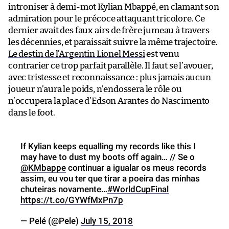
introniser à demi-mot Kylian Mbappé, en clamant son
admiration pour le précoce attaquant tricolore. Ce
dernier avait des faux airs de frère jumeau à travers
les décennies, et paraissait suivre la même trajectoire.
Le destin de l’Argentin Lionel Messi
est venu
contrarier ce trop parfait parallèle. Il faut se l’avouer,
avec tristesse et reconnaissance : plus jamais aucun
joueur n’aura le poids, n’endossera le rôle ou
n’occupera la place d’Edson Arantes do Nascimento
dans le foot.
If Kylian keeps equalling my records like this I
may have to dust my boots off again… // Se o
@KMbappe
continuar a igualar os meus records
assim, eu vou ter que tirar a poeira das minhas
chuteiras novamente…
#WorldCupFinal
https://t.co/GYWfMxPn7p
— Pelé (@Pele)
July 15, 2018