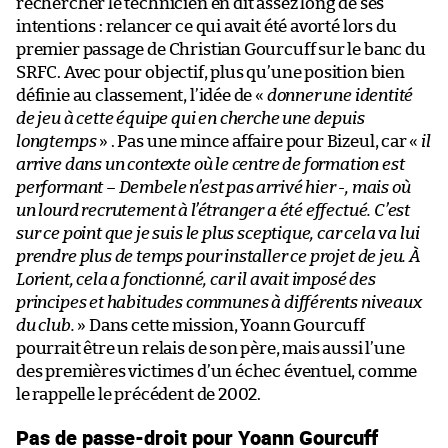
rechercher le technicien en dit assez long de ses
intentions : relancer ce qui avait été avorté lors du
premier passage de Christian Gourcuff sur le banc du
SRFC. Avec pour objectif, plus qu’une position bien
définie au classement, l’idée de «
donner une identité
de jeu à cette équipe qui en cherche une depuis
longtemps
» . Pas une mince affaire pour Bizeul, car «
il
arrive dans un contexte où le centre de formation est
performant – Dembele n’est pas arrivé hier -, mais où
un lourd recrutement à l’étranger a été effectué. C’est
sur ce point que je suis le plus sceptique, car cela va lui
prendre plus de temps pour installer ce projet de jeu. À
Lorient, cela a fonctionné, car il avait imposé des
principes et habitudes communes à différents niveaux
du club.
» Dans cette mission, Yoann Gourcuff
pourrait être un relais de son père, mais aussi l’une
des premières victimes d’un échec éventuel, comme
le rappelle le précédent de 2002.
Pas de passe-droit pour Yoann Gourcuff