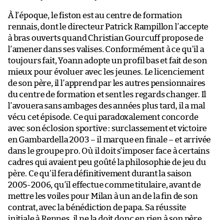
À l’époque, le fiston est au centre de formation
rennais, dont le directeur Patrick Rampillon l’accepte
à bras ouverts quand Christian Gourcuff propose de
l’amener dans ses valises. Conformément à ce qu’il a
toujours fait, Yoann adopte un profil bas et fait de son
mieux pour évoluer avec les jeunes. Le licenciement
de son père, il l’apprend par les autres pensionnaires
du centre de formation et sent les regards changer. Il
l’avouera sans ambages des années plus tard, il a mal
vécu cet épisode. Ce qui paradoxalement concorde
avec son éclosion sportive : surclassement et victoire
en Gambardella 2003 – il marque en finale – et arrivée
dans le groupe pro. Où il doit s’imposer face à certains
cadres qui avaient peu goûté la philosophie de jeu du
père. Ce qu’il fera définitivement durant la saison
2005-2006, qu’il effectue comme titulaire, avant de
mettre les voiles pour Milan à un an de la fin de son
contrat, avec la bénédiction de papa. Sa réussite
initiale à Rennes, il ne la doit donc en rien à son père,