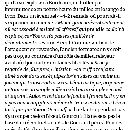
qui l’a vu exploser à Bordeaux, ou briller par
intermittence en pointe haute du milieu en losange de
Lyon. Dans un éventuel 4-4-2 rennais, où pourrait-il
s’exprimer au mieux ? «
Milieu gauche éventuellement,
s’il est associé à un latéral offensif qui prend le couloir à
sa place, car Yoann n’a pas les qualités de
débordement
» , estime Bizeul. Comme soutien de
l’attaquant en revanche, l’ancien formateur n’y croit
pas trop, au contraire d’un rôle de milieu relayeur
axial où il jouirait de certaines libertés. «
Si on y
regarde de plus près, Christian Gourcuff a toujours
aimé avoir dans ses équipes lorientaises au moins un
joueur qui transcendait son schéma tactique, un joueur
n’étant pas un simple milieu axial ou un simple second
attaquant. Aujourd’hui dans le football français, il n’y en
a pas beaucoup plus à même de transcender un schéma
tactique que Yoann Gourcuff.
» Il ne faut cependant pas
s’y tromper : selon Bizeul, Gourcuff fils ne sera pas la
base d’un éventuel succès de Gourcuff père à Rennes,
mais plutôt, dans le meilleur des cas, une cerise sur le