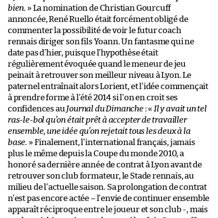
bien.
» La nomination de Christian Gourcuff
annoncée, René Ruello était forcément obligé de
commenter la possibilité de voir le futur coach
rennais diriger son fils Yoann. Un fantasme qui ne
date pas d’hier, puisque l’hypothèse était
régulièrement évoquée quand le meneur de jeu
peinait à retrouver son meilleur niveau à Lyon. Le
paternel entraînait alors Lorient, et l’idée commençait
à prendre forme à l’été 2014 si l’on en croit ses
confidences au
Journal du Dimanche
: «
Il y avait un tel
ras-le-bol qu’on était prêt à accepter de travailler
ensemble, une idée qu’on rejetait tous les deux à la
base.
» Finalement, l’international français, jamais
plus le même depuis la Coupe du monde 2010, a
honoré sa dernière année de contrat à Lyon avant de
retrouver son club formateur, le Stade rennais, au
milieu de l’actuelle saison. Sa prolongation de contrat
n’est pas encore actée – l’envie de continuer ensemble
apparaît réciproque entre le joueur et son club -, mais