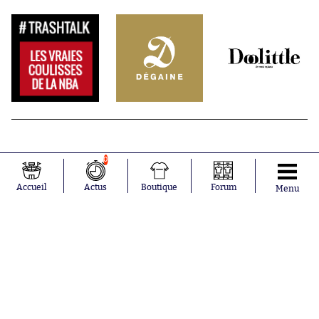
0
Accueil
Actus
Boutique
Forum
Menu
Abonnements
Contacts
La boutique SO PRESS
Mentions légales
Conditions générales d'utilisation
Publicité
Consentement RGPD
Recrutement
Joueurs en
Équipes en
tendance
tendance
Maghnes
Paris Saint-