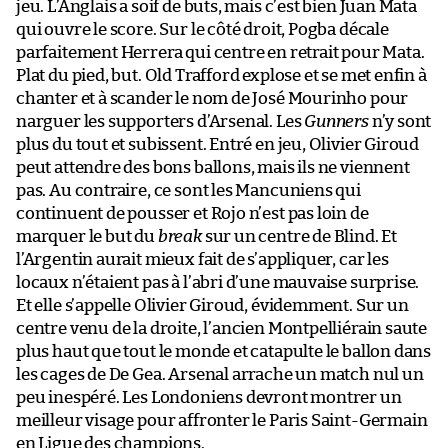
jeu. L’Anglais a soif de buts, mais c’est bien Juan Mata
qui ouvre le score. Sur le côté droit, Pogba décale
parfaitement Herrera qui centre en retrait pour Mata.
Plat du pied, but. Old Trafford explose et se met enfin à
chanter et à scander le nom de José Mourinho pour
narguer les supporters d’Arsenal. Les
Gunners
n’y sont
plus du tout et subissent. Entré en jeu, Olivier Giroud
peut attendre des bons ballons, mais ils ne viennent
pas. Au contraire, ce sont les Mancuniens qui
continuent de pousser et Rojo n’est pas loin de
marquer le but du
break
sur un centre de Blind. Et
l’Argentin aurait mieux fait de s’appliquer, car les
locaux n’étaient pas à l’abri d’une mauvaise surprise.
Et elle s’appelle Olivier Giroud, évidemment. Sur un
centre venu de la droite, l’ancien Montpelliérain saute
plus haut que tout le monde et catapulte le ballon dans
les cages de De Gea. Arsenal arrache un match nul un
peu inespéré. Les Londoniens devront montrer un
meilleur visage pour affronter le Paris Saint-Germain
en Ligue des champions.