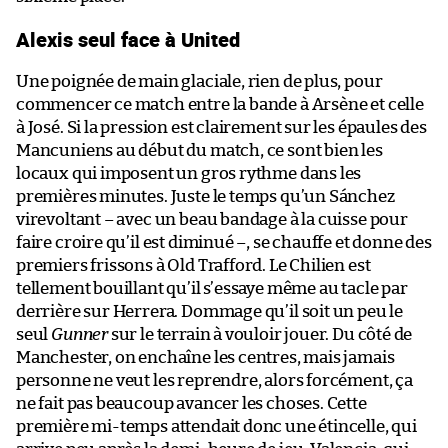
Alexis seul face à United
Une poignée de main glaciale, rien de plus, pour
commencer ce match entre la bande à Arsène et celle
à José. Si la pression est clairement sur les épaules des
Mancuniens au début du match, ce sont bien les
locaux qui imposent un gros rythme dans les
premières minutes. Juste le temps qu’un Sánchez
virevoltant – avec un beau bandage à la cuisse pour
faire croire qu’il est diminué –, se chauffe et donne des
premiers frissons à Old Trafford. Le Chilien est
tellement bouillant qu’il s’essaye même au tacle par
derrière sur Herrera. Dommage qu’il soit un peu le
seul
Gunner
sur le terrain à vouloir jouer. Du côté de
Manchester, on enchaîne les centres, mais jamais
personne ne veut les reprendre, alors forcément, ça
ne fait pas beaucoup avancer les choses. Cette
première mi-temps attendait donc une étincelle, qui