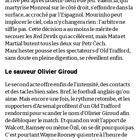
arrive peu après la demi-heure de jeu. Valencia, qui
martyrise Monreal sur le côté droit, s’effondre dans la
surface, accroché par l’Espagnol. Mourinho peut
implorer le ciel, cela n’y changera rien : l’arbitre ne
siffle pas. Cette décision a au moins le mérite de
secouer les
Red Devils
qui accélèrent, mais Mata et
Martial butent tous les deux sur Petr Čech.
Manchester pousse et les spectateurs d’Old Trafford,
sans doute en pleine digestion, se réveillent enfin.
Le sauveur Olivier Giroud
Le second acte offre enfin de l’intensité, des contacts
et des tacles bien sales. Bref, le football anglais qu’on
aime. Mais encore une fois, le rythme retombe, et les
supporters d’Arsenal profitent d’un Old Trafford
rendormi pour scander le nom d’Olivier Giroud afin
de débloquer le match. Et quand on voit l’apport de
Walcott, Ramsey ou même Özil, on se dit pourquoi pas.
C’est pourtant Wayne Rooney qui entre à l’heure de