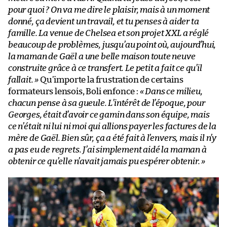
pour quoi ? On va me dire le plaisir, mais à un moment
donné, ça devient un travail, et tu penses à aider ta
famille. La venue de Chelsea et son projet XXL a réglé
beaucoup de problèmes, jusqu’au point où, aujourd’hui,
la maman de Gaël a une belle maison toute neuve
construite grâce à ce transfert. Le petit a fait ce qu’il
fallait. »
Qu’importe la frustration de certains
formateurs lensois, Boli enfonce :
« Dans ce milieu,
chacun pense à sa gueule. L’intérêt de l’époque, pour
Georges, était d’avoir ce gamin dans son équipe, mais
ce n’était ni lui ni moi qui allions payer les factures de la
mère de Gaël. Bien sûr, ça a été fait à l’envers, mais il n’y
a pas eu de regrets. J’ai simplement aidé la maman à
obtenir ce qu’elle n’avait jamais pu espérer obtenir. »