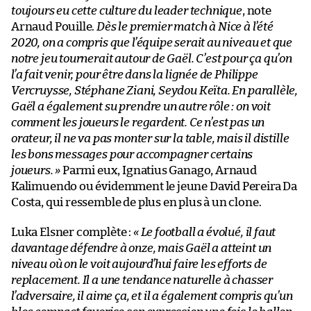
toujours eu cette culture du leader technique
, note
Arnaud Pouille.
Dès le premier match à Nice à l’été
2020, on a compris que l’équipe serait au niveau et que
notre jeu tournerait autour de Gaël. C’est pour ça qu’on
l’a fait venir, pour être dans la lignée de Philippe
Vercruysse, Stéphane Ziani, Seydou Keïta. En parallèle,
Gaël a également su prendre un autre rôle : on voit
comment les joueurs le regardent. Ce n’est pas un
orateur, il ne va pas monter sur la table, mais il distille
les bons messages pour accompagner certains
joueurs. »
Parmi eux, Ignatius Ganago, Arnaud
Kalimuendo ou évidemment le jeune David Pereira Da
Costa, qui ressemble de plus en plus à un clone.
Luka Elsner complète :
« Le football a évolué, il faut
davantage défendre à onze, mais Gaël a atteint un
niveau où on le voit aujourd’hui faire les efforts de
replacement. Il a une tendance naturelle à chasser
l’adversaire, il aime ça, et il a également compris qu’un