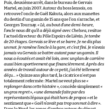
Puis, deuxième arrêt, dans le bureau de Gervais
Martel, en juin 2007. Autour du boss lensois, on
retrouve l’oncle de Gaël Kakuta, alors aux manettes
du destin d’un gamin de 15 ans que l’on s’arrache, et
Georges Tournay.
« Là, au bout d’une demi-heure,
l’oncle nous dit qu’il a déjà signé avec Chelsea
, resitue
l’actuel directeur du Pôle Espoirs de Liévin.
Je tombe
de 20 étages. Gervais se lève et se barre. Je ne dis plus
un mot. Je ramène l’oncle à la gare, et c’est fini. Je n’avais
jamais vu Gervais se battre autant pour un gamin. Il
nous a écoutés et avait été loin, avec un plan de carrière
aussi bien sportivement que financièrement. Après des
années de travail autour de ce petit, j’ai été tellement
déçu… »
Quinze ans plus tard, la cicatrice n’est pas
totalement refermée : Martel ne veut plus se
«
replonger dans cette histoire »
, concède simplement
«
un gros regret »
,
« une demande faite par des
représentants légaux qui était hors de propos »
et le
sentiment que
« Gaël n’avait pas trop son mot à dire »
.
Dans le Nord, les zones d’ombre autour du départ