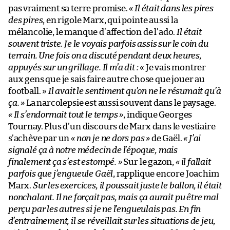
pas vraiment sa terre promise.
« Il était dans les pires
des pires
, en rigole Marx, qui pointe aussi la
mélancolie, le manque d’affection de l’ado.
Il était
souvent triste. Je le voyais parfois assis sur le coin du
terrain. Une fois on a discuté pendant deux heures,
appuyés sur un grillage. Il m’a dit :
« Je vais montrer
aux gens que je sais faire autre chose que jouer au
football. »
Il avait le sentiment qu’on ne le résumait qu’à
ça. »
La narcolepsie est aussi souvent dans le paysage.
« Il s’endormait tout le temps »
, indique Georges
Tournay. Plus d’un discours de Marx dans le vestiaire
s’achève par un
« non je ne dors pas »
de Gaël.
« J’ai
signalé ça à notre médecin de l’époque, mais
finalement ça s’est estompé. »
Sur le gazon,
« il fallait
parfois que j’engueule Gaël
, rapplique encore Joachim
Marx.
Sur les exercices, il poussait juste le ballon, il était
nonchalant. Il ne forçait pas, mais ça aurait pu être mal
perçu par les autres si je ne l’engueulais pas. En fin
d’entraînement, il se réveillait sur les situations de jeu,