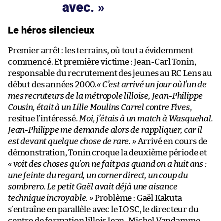
avec.
Le héros silencieux
Premier arrêt : les terrains, où tout a évidemment
commencé. Et première victime : Jean-Carl Tonin,
responsable du recrutement des jeunes au RC Lens au
début des années 2000.
« C’est arrivé un jour où l’un de
mes recruteurs de la métropole lilloise, Jean-Philippe
Cousin, était à un Lille Moulins Carrel contre Fives
,
resitue l’intéressé.
Moi, j’étais à un match à Wasquehal.
Jean-Philippe me demande alors de rappliquer, car il
est devant quelque chose de rare. »
Arrivé en cours de
démonstration, Tonin croque la deuxième période et
« voit des choses qu’on ne fait pas quand on a huit ans :
une feinte du regard, un corner direct, un coup du
sombrero. Le petit Gaël avait déjà une aisance
technique incroyable. »
Problème : Gaël Kakuta
s’entraîne en parallèle avec le LOSC, le directeur du
centre de formation lillois Jean-Michel Vandamme