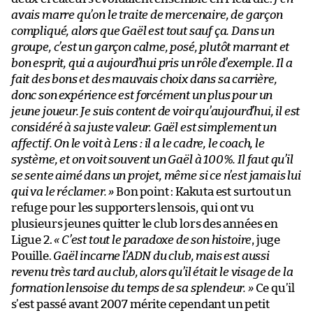
avais marre qu’on le traite de mercenaire, de garçon
compliqué, alors que Gaël est tout sauf ça. Dans un
groupe, c’est un garçon calme, posé, plutôt marrant et
bon esprit, qui a aujourd’hui pris un rôle d’exemple. Il a
fait des bons et des mauvais choix dans sa carrière,
donc son expérience est forcément un plus pour un
jeune joueur. Je suis content de voir qu’aujourd’hui, il est
considéré à sa juste valeur. Gaël est simplement un
affectif. On le voit à Lens : il a le cadre, le coach, le
système, et on voit souvent un Gaël à 100%. Il faut qu’il
se sente aimé dans un projet, même si ce n’est jamais lui
qui va le réclamer. »
Bon point : Kakuta est surtout un
refuge pour les supporters lensois, qui ont vu
plusieurs jeunes quitter le club lors des années en
Ligue 2.
« C’est tout le paradoxe de son histoire
, juge
Pouille.
Gaël incarne l’ADN du club, mais est aussi
revenu très tard au club, alors qu’il était le visage de la
formation lensoise du temps de sa splendeur. »
Ce qu’il
s’est passé avant 2007 mérite cependant un petit