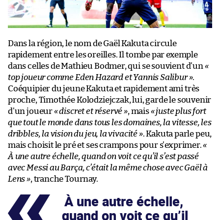
Dans la région, le nom de Gaël Kakuta circule
rapidement entre les oreilles. Il tombe par exemple
dans celles de Mathieu Bodmer, qui se souvient d’un
«
top joueur comme Eden Hazard et Yannis Salibur »
.
Coéquipier du jeune Kakuta et rapidement ami très
proche, Timothée Kolodziejczak, lui, garde le souvenir
d’un joueur
« discret et réservé »
, mais
« juste plus fort
que tout le monde dans tous les domaines, la vitesse, les
dribbles, la vision du jeu, la vivacité »
. Kakuta parle peu,
mais choisit le pré et ses crampons pour s’exprimer.
«
À une autre échelle, quand on voit ce qu’il s’est passé
avec Messi au Barça, c’était la même chose avec Gaël à
Lens »
, tranche Tournay.
À une autre échelle,
quand on voit ce qu’il