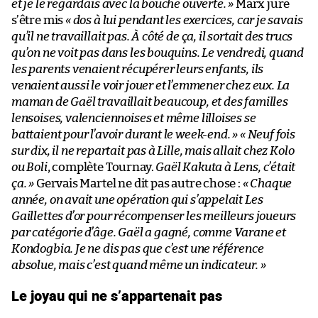
et je le regardais avec la bouche ouverte. »
Marx jure
s’être mis
« dos à lui pendant les exercices, car je savais
qu’il ne travaillait pas. À côté de ça, il sortait des trucs
qu’on ne voit pas dans les bouquins. Le vendredi, quand
les parents venaient récupérer leurs enfants, ils
venaient aussi le voir jouer et l’emmener chez eux. La
maman de Gaël travaillait beaucoup, et des familles
lensoises, valenciennoises et même lilloises se
battaient pour l’avoir durant le week-end. »
« Neuf fois
sur dix, il ne repartait pas à Lille, mais allait chez Kolo
ou Boli
, complète Tournay.
Gaël Kakuta à Lens, c’était
ça. »
Gervais Martel ne dit pas autre chose :
« Chaque
année, on avait une opération qui s’appelait Les
Gaillettes d’or pour récompenser les meilleurs joueurs
par catégorie d’âge. Gaël a gagné, comme Varane et
Kondogbia. Je ne dis pas que c’est une référence
absolue, mais c’est quand même un indicateur. »
Le joyau qui ne s’appartenait pas