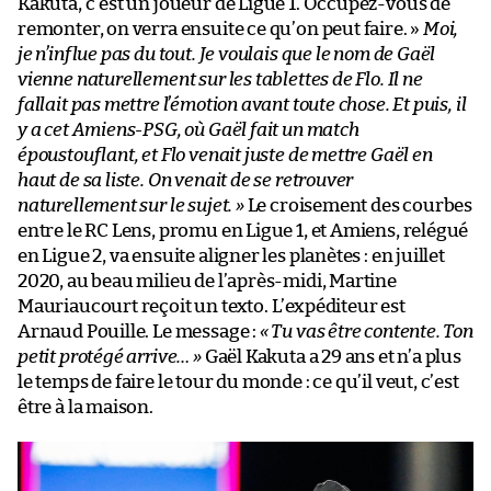
Kakuta, c’est un joueur de Ligue 1. Occupez-vous de
remonter, on verra ensuite ce qu’on peut faire. »
Moi,
je n’influe pas du tout. Je voulais que le nom de Gaël
vienne naturellement sur les tablettes de Flo. Il ne
fallait pas mettre l’émotion avant toute chose. Et puis, il
y a cet Amiens-PSG, où Gaël fait un match
époustouflant, et Flo venait juste de mettre Gaël en
haut de sa liste. On venait de se retrouver
naturellement sur le sujet. »
Le croisement des courbes
entre le RC Lens, promu en Ligue 1, et Amiens, relégué
en Ligue 2, va ensuite aligner les planètes : en juillet
2020, au beau milieu de l’après-midi, Martine
Mauriaucourt reçoit un texto. L’expéditeur est
Arnaud Pouille. Le message :
« Tu vas être contente. Ton
petit protégé arrive… »
Gaël Kakuta a 29 ans et n’a plus
le temps de faire le tour du monde : ce qu’il veut, c’est
être à la maison.