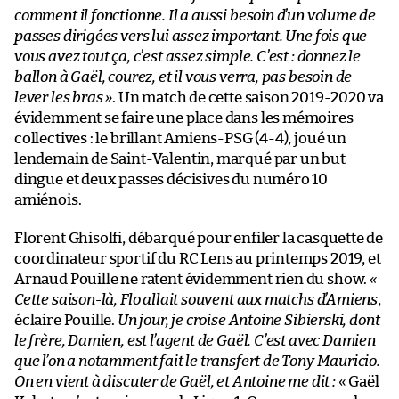
comment il fonctionne. Il a aussi besoin d’un volume de
passes dirigées vers lui assez important. Une fois que
vous avez tout ça, c’est assez simple. C’est : donnez le
ballon à Gaël, courez, et il vous verra, pas besoin de
lever les bras »
. Un match de cette saison 2019-2020 va
évidemment se faire une place dans les mémoires
collectives : le brillant Amiens-PSG (4-4), joué un
lendemain de Saint-Valentin, marqué par un but
dingue et deux passes décisives du numéro 10
amiénois.
Florent Ghisolfi, débarqué pour enfiler la casquette de
coordinateur sportif du RC Lens au printemps 2019, et
Arnaud Pouille ne ratent évidemment rien du show.
«
Cette saison-là, Flo allait souvent aux matchs d’Amiens
,
éclaire Pouille.
Un jour, je croise Antoine Sibierski, dont
le frère, Damien, est l’agent de Gaël. C’est avec Damien
que l’on a notamment fait le transfert de Tony Mauricio.
On en vient à discuter de Gaël, et Antoine me dit :
« Gaël