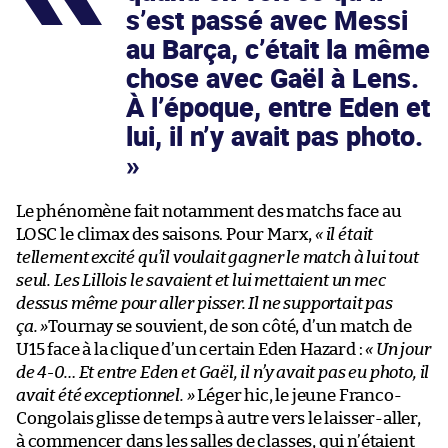
s’est passé avec Messi
au Barça, c’était la même
chose avec Gaël à Lens.
À l’époque, entre Eden et
lui, il n’y avait pas photo.
Le phénomène fait notamment des matchs face au
LOSC le climax des saisons. Pour Marx,
« il était
tellement excité qu’il voulait gagner le match à lui tout
seul. Les Lillois le savaient et lui mettaient un mec
dessus même pour aller pisser. Il ne supportait pas
ça. »
Tournay se souvient, de son côté, d’un match de
U15 face à la clique d’un certain Eden Hazard :
« Un jour
de 4-0… Et entre Eden et Gaël, il n’y avait pas eu photo, il
avait été exceptionnel. »
Léger hic, le jeune Franco-
Congolais glisse de temps à autre vers le laisser-aller,
à commencer dans les salles de classes, qui n’étaient