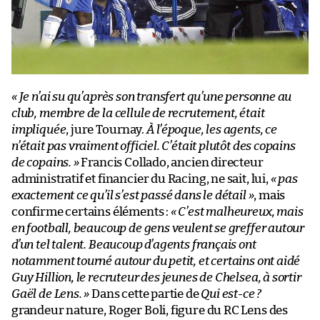
« Je n’ai su qu’après son transfert qu’une personne au
club, membre de la cellule de recrutement, était
impliquée
, jure Tournay.
À l’époque, les agents, ce
n’était pas vraiment officiel. C’était plutôt des copains
de copains. »
Francis Collado, ancien directeur
administratif et financier du Racing, ne sait, lui,
« pas
exactement ce qu’il s’est passé dans le détail »
, mais
confirme certains éléments :
« C’est malheureux, mais
en football, beaucoup de gens veulent se greffer autour
d’un tel talent. Beaucoup d’agents français ont
notamment tourné autour du petit, et certains ont aidé
Guy Hillion, le recruteur des jeunes de Chelsea, à sortir
Gaël de Lens. »
Dans cette partie de
Qui est-ce ?
grandeur nature, Roger Boli, figure du RC Lens des