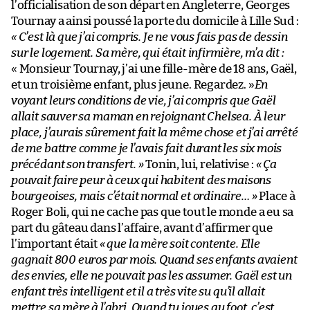
l’officialisation de son départ en Angleterre, Georges
Tournay a ainsi poussé la porte du domicile à Lille Sud :
« C’est là que j’ai compris. Je ne vous fais pas de dessin
sur le logement. Sa mère, qui était infirmière, m’a dit :
« Monsieur Tournay, j’ai une fille-mère de 18 ans, Gaël,
et un troisième enfant, plus jeune. Regardez. »
En
voyant leurs conditions de vie, j’ai compris que Gaël
allait sauver sa maman en rejoignant Chelsea. À leur
place, j’aurais sûrement fait la même chose et j’ai arrêté
de me battre comme je l’avais fait durant les six mois
précédant son transfert. »
Tonin, lui, relativise :
« Ça
pouvait faire peur à ceux qui habitent des maisons
bourgeoises, mais c’était normal et ordinaire… »
Place à
Roger Boli, qui ne cache pas que tout le monde a eu sa
part du gâteau dans l’affaire, avant d’affirmer que
l’important était
« que la mère soit contente. Elle
gagnait 800 euros par mois. Quand ses enfants avaient
des envies, elle ne pouvait pas les assumer. Gaël est un
enfant très intelligent et il a très vite su qu’il allait
mettre sa mère à l’abri. Quand tu joues au foot, c’est