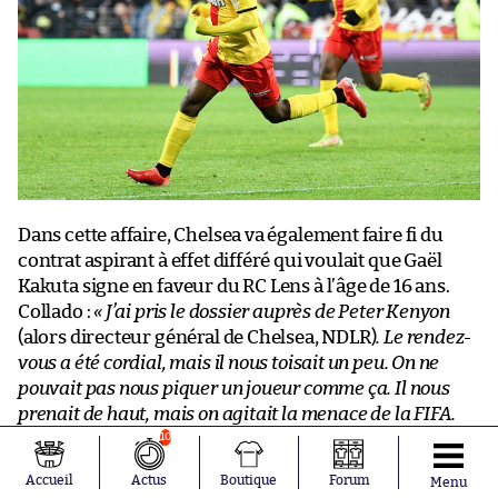
Dans cette affaire, Chelsea va également faire fi du
contrat aspirant à effet différé qui voulait que Gaël
Kakuta signe en faveur du RC Lens à l’âge de 16 ans.
Collado :
« J’ai pris le dossier auprès de Peter Kenyon
(alors directeur général de Chelsea, NDLR)
. Le rendez-
vous a été cordial, mais il nous toisait un peu. On ne
pouvait pas nous piquer un joueur comme ça. Il nous
prenait de haut, mais on agitait la menace de la FIFA.
Pourtant, selon Kenyon, rien ne pouvait arriver à
10
Chelsea. »
Rien, si ce n’est une plainte du club français
Accueil
Actus
Boutique
Forum
Menu
auprès de la FIFA, une condamnation à deux mercatos