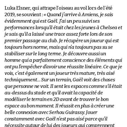
Luka Elsner, qui attrape l’oiseau au vol lors de l’été
2019, se souvient :
« Quand j’arrive à Amiens, je sais
évidemment qui est Gaël. J’ai un peu suivi ses
performances lorsqu’il était chez les jeunes à Chelsea et
je sais qu’il a laissé une trace assez forte lors de son
premier passage au club. Je récupère un joueur qui est
toujours hors norme, mais qui n’a toujours pas su se
stabiliser sur le long terme. Je découvre aussi un
homme qui a parfaitement conscience des éléments qui
ont pu l’empêcher d’avoir une réussite linéaire. Ce que je
vois, c’est également un joueur très mature, très aisé
techniquement… Sur un terrain, Gaël voit des choses
que personne ne voit. Il sent les espaces comme s’il était
au-dessus du stade et qu’il avait la capacité de
modéliser le terrain en 2D avant de trouver le bon
espace au bon moment. Il réussit en plus à créer une
belle connexion avec Serhou Guirassy. Jouer
constamment avec Gaël n’est pas aisé parce qu’il
nécessite autour de lui des joueurs qui comprennent