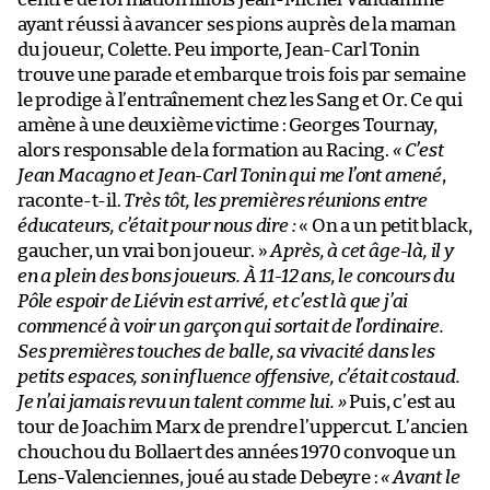
ayant réussi à avancer ses pions auprès de la maman
du joueur, Colette. Peu importe, Jean-Carl Tonin
trouve une parade et embarque trois fois par semaine
le prodige à l’entraînement chez les Sang et Or. Ce qui
amène à une deuxième victime : Georges Tournay,
alors responsable de la formation au Racing.
« C’est
Jean Macagno et Jean-Carl Tonin qui me l’ont amené
,
raconte-t-il.
Très tôt, les premières réunions entre
éducateurs, c’était pour nous dire :
« On a un petit black,
gaucher, un vrai bon joueur. »
Après, à cet âge-là, il y
en a plein des bons joueurs. À 11-12 ans, le concours du
Pôle espoir de Liévin est arrivé, et c’est là que j’ai
commencé à voir un garçon qui sortait de l’ordinaire.
Ses premières touches de balle, sa vivacité dans les
petits espaces, son influence offensive, c’était costaud.
Je n’ai jamais revu un talent comme lui. »
Puis, c’est au
tour de Joachim Marx de prendre l’uppercut. L’ancien
chouchou du Bollaert des années 1970 convoque un
Lens-Valenciennes, joué au stade Debeyre :
« Avant le