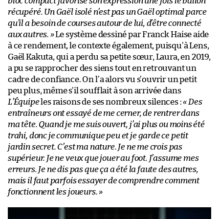
bloc compact favorise son expression une fois le ballon
récupéré. Un Gaël isolé n’est pas un Gaël optimal parce
qu’il a besoin de courses autour de lui, d’être connecté
aux autres. »
Le système dessiné par Franck Haise aide
à ce rendement, le contexte également, puisqu’à Lens,
Gaël Kakuta, qui a perdu sa petite sœur, Laura, en 2019,
a pu se rapprocher des siens tout en retrouvant un
cadre de confiance. On l’a alors vu s’ouvrir un petit
peu plus, même s’il soufflait à son arrivée dans
L’Équipe
les raisons de ses nombreux silences :
« Des
entraîneurs ont essayé de me cerner, de rentrer dans
ma tête. Quand je me suis ouvert, j’ai plus ou moins été
trahi, donc je communique peu et je garde ce petit
jardin secret. C’est ma nature. Je ne me crois pas
supérieur. Je ne veux que jouer au foot. J’assume mes
erreurs. Je ne dis pas que ça a été la faute des autres,
mais il faut parfois essayer de comprendre comment
fonctionnent les joueurs. »