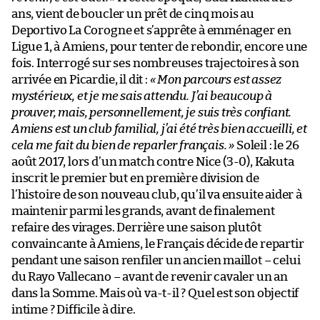
ans, vient de boucler un prêt de cinq mois au
Deportivo La Corogne et s’apprête à emménager en
Ligue 1, à Amiens, pour tenter de rebondir, encore une
fois. Interrogé sur ses nombreuses trajectoires à son
arrivée en Picardie, il dit :
« Mon parcours est assez
mystérieux, et je me sais attendu. J’ai beaucoup à
prouver, mais, personnellement, je suis très confiant.
Amiens est un club familial, j’ai été très bien accueilli, et
cela me fait du bien de reparler français. »
Soleil : le 26
août 2017, lors d’un match contre Nice (3-0), Kakuta
inscrit le premier but en première division de
l’histoire de son nouveau club, qu’il va ensuite aider à
maintenir parmi les grands, avant de finalement
refaire des virages. Derrière une saison plutôt
convaincante à Amiens, le Français décide de repartir
pendant une saison renfiler un ancien maillot – celui
du Rayo Vallecano – avant de revenir cavaler un an
dans la Somme. Mais où va-t-il ? Quel est son objectif
intime ? Difficile à dire.