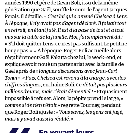
années 1990 et père de Kévin Boli, issu de la même
génération que Gaël, souffle le nom de l’agent Jacques
Perais. Il détaille :
« C’est lui qui a amené Chelsea à Lens.
À l’époque, il n’y avait pas d’agent déclaré. Il faisait tout
en retrait, en étant futé. Il est à la base de tout et a tout
mis sur la table de la famille. Moi, j’ai simplement dit :
« S’il doit quitter Lens, ce n’est pas suffisant. Le petit ne
bouge pas. »
»
À l’époque, Roger Boli accueille alors
régulièrement Gaël Kakuta chez lui, le week-end, et
explique avoir noué un partenariat avec la famille de
Gaël après de
« longues discussions avec Jean-Carl
Tonin »
.
« Puis, Chelsea est revenu à la charge, avec des
chiffres dingues
, enchaîne Boli.
Ce n’était pas plusieurs
millions d’euros, mais c’était démentiel ! »
Et quasiment
impossible à refuser. Alors, la pépite prend le large,
«
comme si de rien n’était »
regrette Tournay, pendant
que Roger Boli ajuste :
« Vous savez, les gens ont jugé,
mais il y avait aussi la réalité. »
En voyant leurs