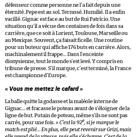
défenseur comme personne ne l’a fait depuis une
éternité. Pepe est au sol. Terrassé. Humilié. Il a enfin
vacillé. Gignac est face au but de Rui Patrício. Une
situation qu’il a vécue des centaines de fois dans sa
carrière, que ce soit à Lorient, Toulouse, Marseille ou
au Mexique. Souvent, ça faisait ficelle. Une routine
pour un buteur qui affiche 176 buts en carrière. Alors,
machinalement il frappe… Dans l’enceinte
dionysienne, tout le monde s’est levé. Y compris en
tribune de presse. S’il marque, c’est terminé, la France
est championne d’Europe.
«
Vous me mettez le cafard
»
La balle quitte la godasse et la maléole interne de
Gignac… et fracasse le poteau avant de s’éloigner de la
ligne de but. Putain de poteau, même s’ils ne sont pas
e
carrés, pour une fois. «
C’est la 92
, si je marque le
match est plié… En plus, elle peut revenir sur Grizi, mais
elle prend de la vitesse, puis elle s’échappe. C’est de la