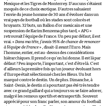
Mexique et les Tigres de Monterrey. D’aucuns s’étaient
moqués de ce choix exotique. D’autres saluaient
l’envie du jeune homme de 30 ans d’évoluer dans un
vrai pays de football où les stades sont colorés et
bruyants. 32 buts, un Ballon d’or mexicain et une
suspension de Karim Benzema plus tard, « APG »
retrouvait l’équipe de France. Un peu par défaut, il est
vrai. «
Dans ma tête, j’avais 95% de chance de renoncer
à l’équipe de France
» , disait-il avant l’Euro. Mais
l’homme, entier, est au-dessus des considérations
hiérarchiques. Il prend ce qu’on lui donne. Il est là par
défaut ? Peu importe, l’important, c’est d’être là. C’est
d’ailleurs la première fois qu’un joueur évoluant hors
d’Europe était sélectionné chez les Bleus. Un but
marqué contre le destin. Un de plus. Dimanche, à
Saint-Denis, le destin n’a pourtant pas été très tendre
avec ce grand gaillard qui a toujours su se faire adorer,
malgré les remous sportifs et extrasportifs. Souvent
apprécié pour son franc parler, son amour du football