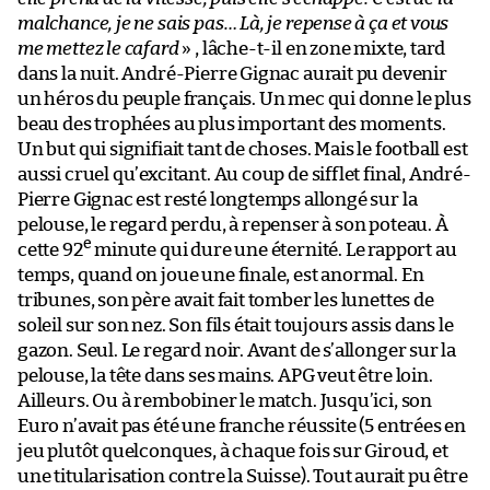
malchance, je ne sais pas… Là, je repense à ça et vous
me mettez le cafard
» , lâche-t-il en zone mixte, tard
dans la nuit. André-Pierre Gignac aurait pu devenir
un héros du peuple français. Un mec qui donne le plus
beau des trophées au plus important des moments.
Un but qui signifiait tant de choses. Mais le football est
aussi cruel qu’excitant. Au coup de sifflet final, André-
Pierre Gignac est resté longtemps allongé sur la
pelouse, le regard perdu, à repenser à son poteau. À
e
cette 92
minute qui dure une éternité. Le rapport au
temps, quand on joue une finale, est anormal. En
tribunes, son père avait fait tomber les lunettes de
soleil sur son nez. Son fils était toujours assis dans le
gazon. Seul. Le regard noir. Avant de s’allonger sur la
pelouse, la tête dans ses mains. APG veut être loin.
Ailleurs. Ou à rembobiner le match. Jusqu’ici, son
Euro n’avait pas été une franche réussite (5 entrées en
jeu plutôt quelconques, à chaque fois sur Giroud, et
une titularisation contre la Suisse). Tout aurait pu être