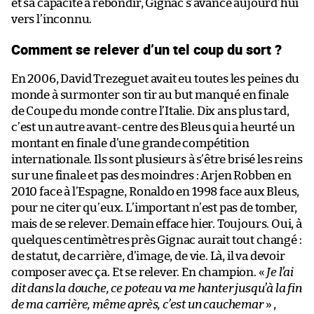
et sa capacité à rebondir, Gignac s’avance aujourd’hui
vers l’inconnu.
Comment se relever d’un tel coup du sort ?
En 2006, David Trezeguet avait eu toutes les peines du
monde à surmonter son tir au but manqué en finale
de Coupe du monde contre l’Italie. Dix ans plus tard,
c’est un autre avant-centre des Bleus qui a heurté un
montant en finale d’une grande compétition
internationale. Ils sont plusieurs à s’être brisé les reins
sur une finale et pas des moindres : Arjen Robben en
2010 face à l’Espagne, Ronaldo en 1998 face aux Bleus,
pour ne citer qu’eux. L’important n’est pas de tomber,
mais de se relever. Demain efface hier. Toujours. Oui, à
quelques centimètres près Gignac aurait tout changé :
de statut, de carrière, d’image, de vie. Là, il va devoir
composer avec ça. Et se relever. En champion. «
Je l’ai
dit dans la douche, ce poteau va me hanter jusqu’à la fin
de ma carrière, même après, c’est un cauchemar
» ,