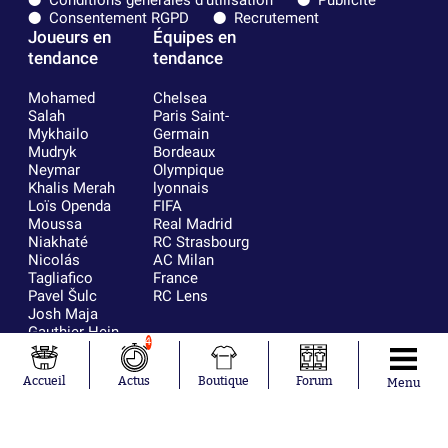
Consentement RGPD
Recrutement
Joueurs en
Équipes en
tendance
tendance
Mohamed
Chelsea
Salah
Paris Saint-
Mykhailo
Germain
Mudryk
Bordeaux
Neymar
Olympique
Khalis Merah
lyonnais
Loïs Openda
FIFA
Moussa
Real Madrid
Niakhaté
RC Strasbourg
Nicolás
AC Milan
Tagliafico
France
Pavel Šulc
RC Lens
Josh Maja
Gauthier Hein
4
Accueil
Actus
Boutique
Forum
Menu