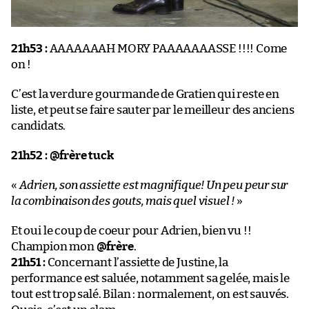
21h53 :
AAAAAAAH MORY PAAAAAAASSE !!!! Come
on !
C’est la verdure gourmande de Gratien qui reste en
liste, et peut se faire sauter par le meilleur des anciens
candidats.
21h52 :
@frère tuck
«
Adrien, son assiette est magnifique! Un peu peur sur
la combinaison des gouts, mais quel visuel !
»
Et oui le coup de coeur pour Adrien, bien vu !!
Champion mon
@frère
.
21h51 :
Concernant l’assiette de Justine, la
performance est saluée, notamment sa gelée, mais le
tout est trop salé. Bilan : normalement, on est sauvés.