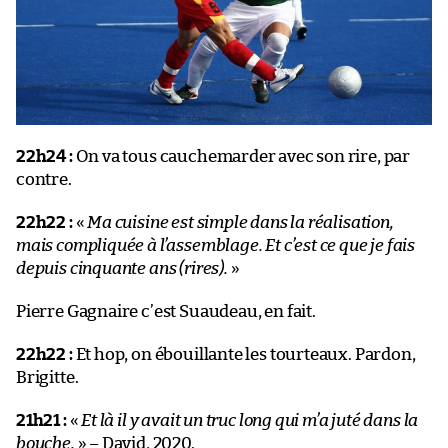
22h24 :
On va tous cauchemarder avec son rire, par
contre.
22h22 :
«
Ma cuisine est simple dans la réalisation,
mais compliquée à l’assemblage. Et c’est ce que je fais
depuis cinquante ans (rires).
»
Pierre Gagnaire c’est Suaudeau, en fait.
22h22 :
Et hop, on ébouillante les tourteaux. Pardon,
Brigitte.
21h21 :
«
Et là il y avait un truc long qui m’a juté dans la
bouche.
» – David, 2020.