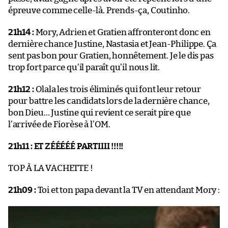
épreuve comme celle-là. Prends-ça, Coutinho.
21h14 :
Mory, Adrien et Gratien affronteront donc en
dernière chance Justine, Nastasia et Jean-Philippe. Ça
sent pas bon pour Gratien, honnêtement. Je le dis pas
trop fort parce qu’il paraît qu’il nous lit.
21h12 :
Olala les trois éliminés qui font leur retour
pour battre les candidats lors de la dernière chance,
bon Dieu… Justine qui revient ce serait pire que
l’arrivée de Fiorèse à l’OM.
21h11 :
ET ZÉÉÉÉÉ PARTIIII !!!!!
TOP À LA VACHETTE !
21h09 :
Toi et ton papa devant la TV en attendant Mory :