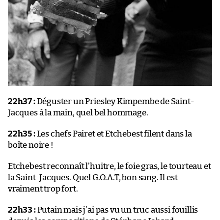
22h37 :
Déguster un Priesley Kimpembe de Saint-
Jacques à la main, quel bel hommage.
22h35 :
Les chefs Pairet et Etchebest filent dans la
boîte noire !
Etchebest reconnaît l’huitre, le foie gras, le tourteau et
la Saint-Jacques. Quel G.O.A.T, bon sang. Il est
vraiment trop fort.
22h33 :
Putain mais j’ai pas vu un truc aussi fouillis