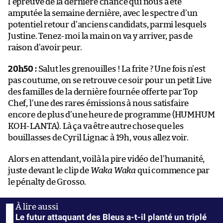
l’épreuve de la dernière chance qui nous a été
amputée la semaine dernière, avec le spectre d’un
potentiel retour d’anciens candidats, parmi lesquels
Justine. Tenez-moi la main on va y arriver, pas de
raison d’avoir peur.
20h50 :
Salut les grenouilles ! La frite ? Une fois n’est
pas coutume, on se retrouve ce soir pour un petit Live
des familles de la dernière fournée offerte par Top
Chef, l’une des rares émissions à nous satisfaire
encore de plus d’une heure de programme (HUMHUM
KOH-LANTA). Là ça va être autre chose que les
bouillasses de Cyril Lignac à 19h, vous allez voir.
Alors en attendant, voilà la pire vidéo de l’humanité,
juste devant le clip de
Waka Waka
qui commence par
le pénalty de Grosso.
Le futur attaquant des Bleus a-t-il planté un triplé