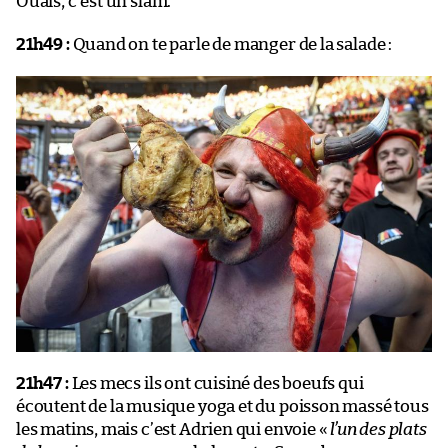
Ouais, c’est un slam.
21h49 :
Quand on te parle de manger de la salade :
21h47 :
Les mecs ils ont cuisiné des boeufs qui
écoutent de la musique yoga et du poisson massé tous
les matins, mais c’est Adrien qui envoie «
l’un des plats