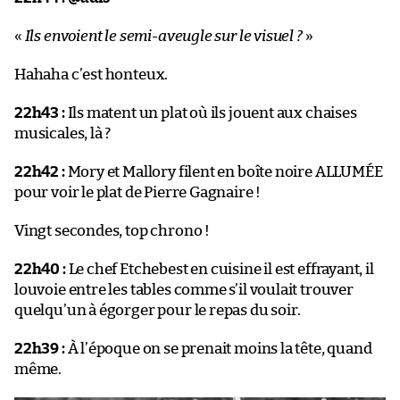
«
Ils envoient le semi-aveugle sur le visuel ?
»
Hahaha c’est honteux.
22h43 :
Ils matent un plat où ils jouent aux chaises
musicales, là ?
22h42 :
Mory et Mallory filent en boîte noire ALLUMÉE
pour voir le plat de Pierre Gagnaire !
Vingt secondes, top chrono !
22h40 :
Le chef Etchebest en cuisine il est effrayant, il
louvoie entre les tables comme s’il voulait trouver
quelqu’un à égorger pour le repas du soir.
22h39 :
À l’époque on se prenait moins la tête, quand
même.