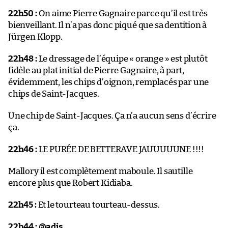
22h50 :
On aime Pierre Gagnaire parce qu’il est très
bienveillant. Il n’a pas donc piqué que sa dentition à
Jürgen Klopp.
22h48 :
Le dressage de l’équipe « orange » est plutôt
fidèle au plat initial de Pierre Gagnaire, à part,
évidemment, les chips d’oignon, remplacés par une
chips de Saint-Jacques.
Une chip de Saint-Jacques. Ça n’a aucun sens d’écrire
ça.
22h46 :
LE PURÉE DE BETTERAVE JAUUUUUNE !!!!
Mallory il est complètement maboule. Il sautille
encore plus que Robert Kidiaba.
22h45 :
Et le tourteau tourteau-dessus.
22h44 :
@adis