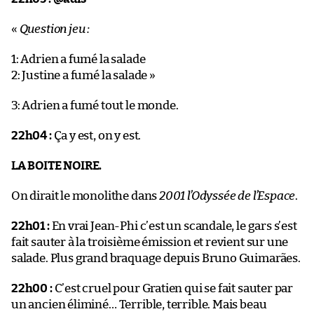
«
Question jeu :
1: Adrien a fumé la salade
2: Justine a fumé la salade »
3: Adrien a fumé tout le monde.
22h04 :
Ça y est, on y est.
LA BOITE NOIRE.
On dirait le monolithe dans
2001 l’Odyssée de l’Espace
.
22h01 :
En vrai Jean-Phi c’est un scandale, le gars s’est
fait sauter à la troisième émission et revient sur une
salade. Plus grand braquage depuis Bruno Guimarães.
22h00 :
C’est cruel pour Gratien qui se fait sauter par
un ancien éliminé… Terrible, terrible. Mais beau