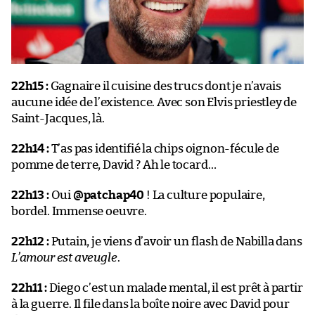
22h15 :
Gagnaire il cuisine des trucs dont je n’avais
aucune idée de l’existence. Avec son Elvis priestley de
Saint-Jacques, là.
22h14 :
T’as pas identifié la chips oignon-fécule de
pomme de terre, David ? Ah le tocard…
22h13 :
Oui
@patchap40
! La culture populaire,
bordel. Immense oeuvre.
22h12 :
Putain, je viens d’avoir un flash de Nabilla dans
L’amour est aveugle
.
22h11 :
Diego c’est un malade mental, il est prêt à partir
à la guerre. Il file dans la boîte noire avec David pour