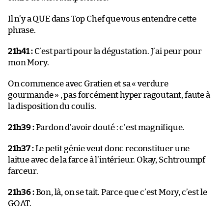
Il n’y a QUE dans Top Chef que vous entendre cette
phrase.
21h41 :
C’est parti pour la dégustation. J’ai peur pour
mon Mory.
On commence avec Gratien et sa « verdure
gourmande » , pas forcément hyper ragoutant, faute à
la disposition du coulis.
21h39 :
Pardon d’avoir douté : c’est magnifique.
21h37 :
Le petit génie veut donc reconstituer une
laitue avec de la farce à l’intérieur. Okay, Schtroumpf
farceur.
21h36 :
Bon, là, on se tait. Parce que c’est Mory, c’est le
GOAT.