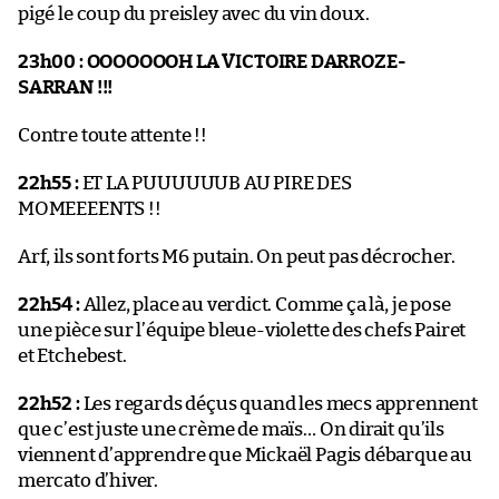
pigé le coup du preisley avec du vin doux.
23h00 :
OOOOOOOH LA VICTOIRE DARROZE-
SARRAN !!!
Contre toute attente !!
22h55 :
ET LA PUUUUUUB AU PIRE DES
MOMEEEENTS !!
Arf, ils sont forts M6 putain. On peut pas décrocher.
22h54 :
Allez, place au verdict. Comme ça là, je pose
une pièce sur l’équipe bleue-violette des chefs Pairet
et Etchebest.
22h52 :
Les regards déçus quand les mecs apprennent
que c’est juste une crème de maïs… On dirait qu’ils
viennent d’apprendre que Mickaël Pagis débarque au
mercato d’hiver.