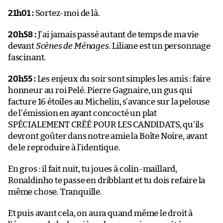
21h01 :
Sortez-moi de là.
20h58 :
J’ai jamais passé autant de temps de ma vie
devant
Scènes de Ménages
. Liliane est un personnage
fascinant.
20h55 :
Les enjeux du soir sont simples les amis : faire
honneur au roi Pelé. Pierre Gagnaire, un gus qui
facture 16 étoiles au Michelin, s’avance sur la pelouse
de l’émission en ayant concocté un plat
SPÉCIALEMENT CRÉÉ POUR LES CANDIDATS, qu’ils
devront goûter dans notre amie la Boîte Noire, avant
de le reproduire à l’identique.
En gros : il fait nuit, tu joues à colin-maillard,
Ronaldinho te passe en dribblant et tu dois refaire la
même chose. Tranquille.
Et puis avant cela, on aura quand même le droit à