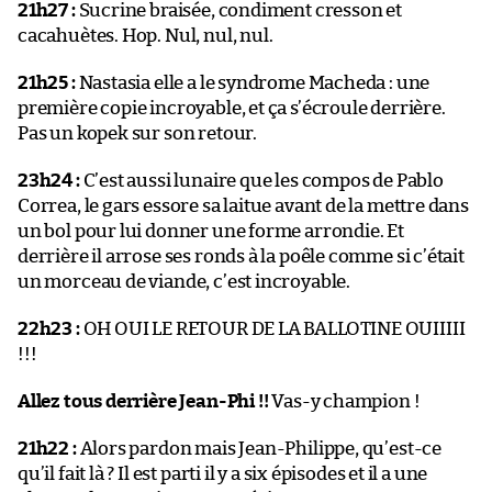
21h27 :
Sucrine braisée, condiment cresson et
cacahuètes. Hop. Nul, nul, nul.
21h25 :
Nastasia elle a le syndrome Macheda : une
première copie incroyable, et ça s’écroule derrière.
Pas un kopek sur son retour.
23h24 :
C’est aussi lunaire que les compos de Pablo
Correa, le gars essore sa laitue avant de la mettre dans
un bol pour lui donner une forme arrondie. Et
derrière il arrose ses ronds à la poêle comme si c’était
un morceau de viande, c’est incroyable.
22h23 :
OH OUI LE RETOUR DE LA BALLOTINE OUIIIII
!!!
Allez tous derrière Jean-Phi !!
Vas-y champion !
21h22 :
Alors pardon mais Jean-Philippe, qu’est-ce
qu’il fait là ? Il est parti il y a six épisodes et il a une