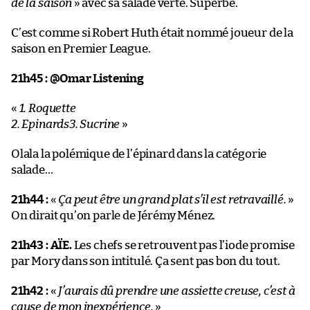
de la saison
» avec sa salade verte. Superbe.
C’est comme si Robert Huth était nommé joueur de la
saison en Premier League.
21h45 :
@Omar Listening
«
1. Roquette
2. Epinards3. Sucrine
»
Olala la polémique de l’épinard dans la catégorie
salade…
21h44 :
«
Ça peut être un grand plat s’il est retravaillé.
»
On dirait qu’on parle de Jérémy Ménez.
21h43 :
AÏE.
Les chefs se retrouvent pas l’iode promise
par Mory dans son intitulé. Ça sent pas bon du tout.
21h42 :
«
J’aurais dû prendre une assiette creuse, c’est à
cause de mon inexpérience.
»