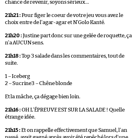
chance de revenir, soyons sérieux…
21h21 :
Pour figer le coeur de votre jeu vous avez le
choix entre de l’agar-agar et N’Golo Kanté.
21h20 :
Justine part donc sur une gelée de roquette, ça
n’a AUCUN sens.
21h18 :
Top 3 salade dans les commentaires, tout de
suite.
1 – Iceberg
2 – Sucrine3 – Chêne blonde
Et la mâche, ça dégage bien loin.
21h16 :
OH L’ÉPREUVE EST SUR LA SALADE ! Quelle
étrange idée.
21h15 :
Et on rappelle effectivement que Samuel, l’an
passé, avait gagné après avoir été repêché lors d’une