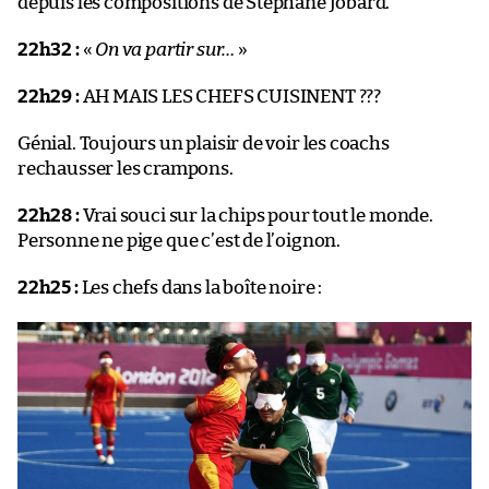
depuis les compositions de Stéphane Jobard.
22h32 :
«
On va partir sur…
»
22h29 :
AH MAIS LES CHEFS CUISINENT ???
Génial. Toujours un plaisir de voir les coachs
rechausser les crampons.
22h28 :
Vrai souci sur la chips pour tout le monde.
Personne ne pige que c’est de l’oignon.
22h25 :
Les chefs dans la boîte noire :