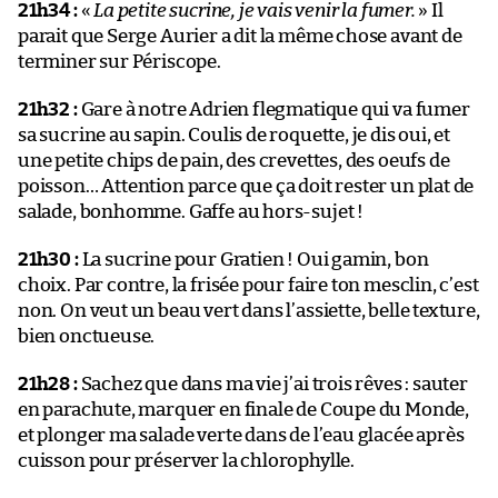
21h34 :
«
La petite sucrine, je vais venir la fumer.
» Il
parait que Serge Aurier a dit la même chose avant de
terminer sur Périscope.
21h32 :
Gare à notre Adrien flegmatique qui va fumer
sa sucrine au sapin. Coulis de roquette, je dis oui, et
une petite chips de pain, des crevettes, des oeufs de
poisson… Attention parce que ça doit rester un plat de
salade, bonhomme. Gaffe au hors-sujet !
21h30 :
La sucrine pour Gratien ! Oui gamin, bon
choix. Par contre, la frisée pour faire ton mesclin, c’est
non. On veut un beau vert dans l’assiette, belle texture,
bien onctueuse.
21h28 :
Sachez que dans ma vie j’ai trois rêves : sauter
en parachute, marquer en finale de Coupe du Monde,
et plonger ma salade verte dans de l’eau glacée après
cuisson pour préserver la chlorophylle.