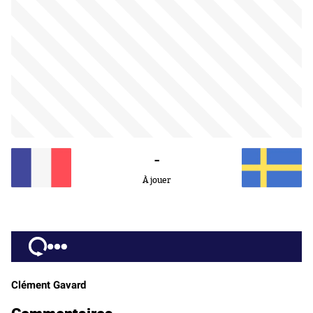
-
À jouer
Clément Gavard