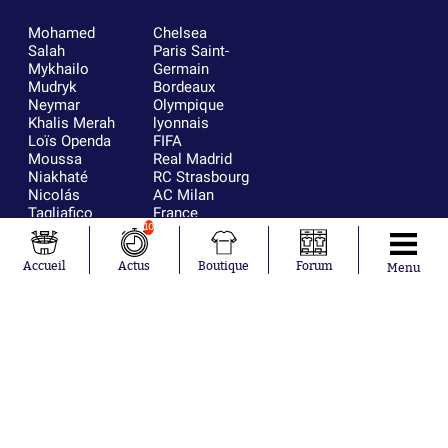
Mohamed
Chelsea
Salah
Paris Saint-
Mykhailo
Germain
Mudryk
Bordeaux
Neymar
Olympique
Khalis Merah
lyonnais
Loïs Openda
FIFA
Moussa
Real Madrid
Niakhaté
RC Strasbourg
Nicolás
AC Milan
Tagliafico
France
Pavel Šulc
RC Lens
10
Josh Maja
Gauthier Hein
Accueil
Actus
Boutique
Forum
Menu