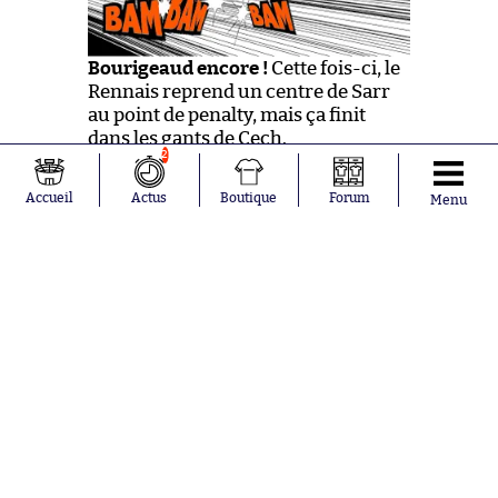
Bourigeaud encore !
Cette fois-ci, le
Rennais reprend un centre de Sarr
au point de penalty, mais ça finit
dans les gants de Cech.
2
Accueil
Actus
Boutique
Forum
Menu
e
49
Il a raison Bourigeaud de tenter ce
centre-tir à l’entrée de la surface.
Cech s’était bien détendu, mais le
ballon passait de toute façon à côté.
e
47
Vous l’aurez compris,
C’EST RE-
PAR-TI !
Pas de changements à la pause dans
les deux camps. La possession est