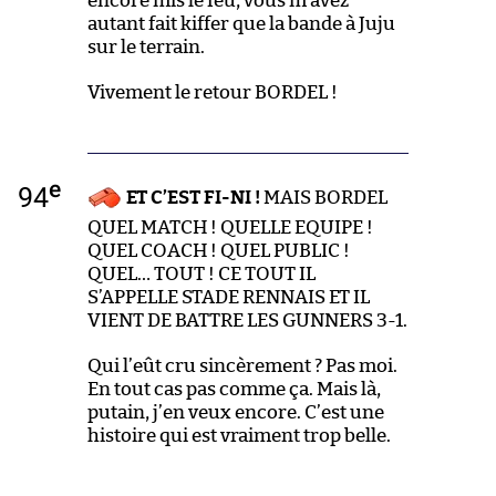
encore mis le feu, vous m’avez
autant fait kiffer que la bande à Juju
sur le terrain.
Vivement le retour BORDEL !
e
94
ET C’EST FI-NI !
MAIS BORDEL
QUEL MATCH ! QUELLE EQUIPE !
QUEL COACH ! QUEL PUBLIC !
QUEL… TOUT ! CE TOUT IL
S’APPELLE STADE RENNAIS ET IL
VIENT DE BATTRE LES GUNNERS 3-1.
Qui l’eût cru sincèrement ? Pas moi.
En tout cas pas comme ça. Mais là,
putain, j’en veux encore. C’est une
histoire qui est vraiment trop belle.