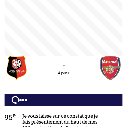
-
À jouer
e
95
Je vous laisse sur ce constat que je
fais présentement du haut de mes