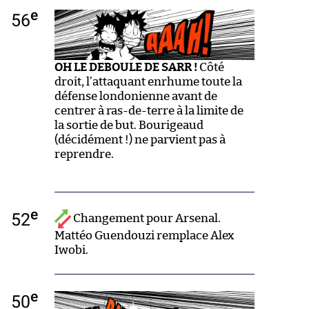
e
56
OH LE DEBOULE DE SARR !
Côté
droit, l’attaquant enrhume toute la
défense londonienne avant de
centrer à ras-de-terre à la limite de
la sortie de but. Bourigeaud
(décidément !) ne parvient pas à
reprendre.
e
52
Changement pour Arsenal.
Mattéo Guendouzi remplace Alex
Iwobi.
e
50