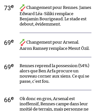
e
73
Changement pour Rennes. James
Edward Léa-Siliki remplace
Benjamin Bourigeaud. Le stade est
debout, évidemment.
e
69
Changement pour Arsenal.
Aaron Ramsey remplace Mesut Özil.
e
69
Rennes reprend la possession (54%)
alors que Ben Arfa procure un
nouveau corner aux siens. Ce qui se
passe, c’est fou.
e
66
Ok donc en gros, Arsenal est
inoffensif, Rennes campe dans leur
moitié de terrain, mais personne ne