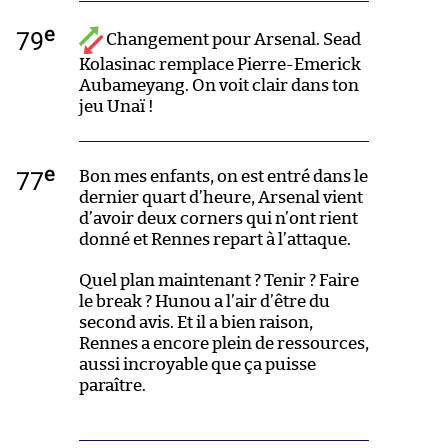
e
79
Changement pour Arsenal. Sead
Kolasinac remplace Pierre-Emerick
Aubameyang. On voit clair dans ton
jeu Unaï !
e
77
Bon mes enfants, on est entré dans le
dernier quart d’heure, Arsenal vient
d’avoir deux corners qui n’ont rient
donné et Rennes repart à l’attaque.
Quel plan maintenant ? Tenir ? Faire
le break ? Hunou a l’air d’être du
second avis. Et il a bien raison,
Rennes a encore plein de ressources,
aussi incroyable que ça puisse
paraître.