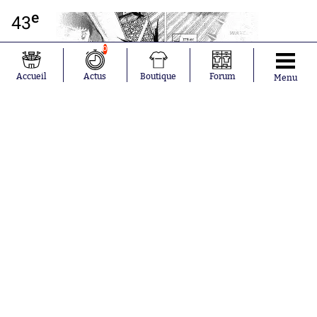
e
43
0
Accueil
Actus
Boutique
Forum
Menu
Contre-pied serein, les yeux dans les
yeux ! Neymar double la mise pour
le PSG, juste avant la pause.
e
42
Penalty pour le PSG ! Main de Falaye
Sacko sur le sombrero de Lionel
Messi… sale soirée pour le Malien.
e
39
Prise de risque inutile de Teji
Savanier à destination d’Elye Wahi,
perte de balle côté gauche, Mbappé
voit son centre taclé par Sacko. Dur