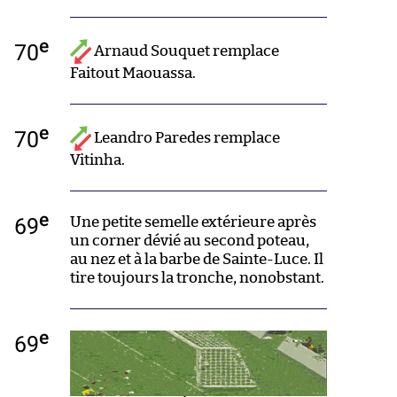
e
70
Arnaud Souquet remplace
Faitout Maouassa.
e
70
Leandro Paredes remplace
Vitinha.
e
69
Une petite semelle extérieure après
un corner dévié au second poteau,
au nez et à la barbe de Sainte-Luce. Il
tire toujours la tronche, nonobstant.
e
69