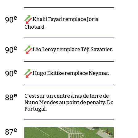
e
90
Khalil Fayad remplace Joris
Chotard.
e
90
Léo Leroy remplace Téji Savanier.
e
90
Hugo Ekitike remplace Neymar.
e
88
C’est sur un centre à ras de terre de
Nuno Mendes au point de penalty. Do
Portugal.
e
87