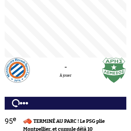
-
À jouer
e
95
TERMINÉ AU PARC ! Le PSG plie
Montpellier, et cumule déjà 10