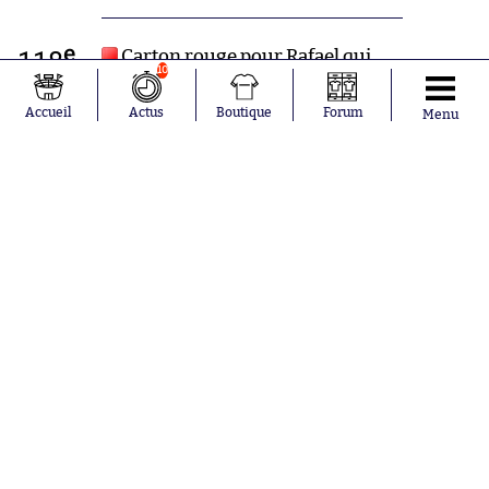
e
118
Carton rouge pour Rafael qui
10
découpe Di Maria par derrière
alors qu’il filait au but. Logique.
Accueil
Actus
Boutique
Forum
Menu
e
117
Cornet ballon d’or.
e
116
Lyon est quand même bien mieux
dans cette seconde période de
prolongations.
e
115
Carton jaune pour Ángel Di
María, qui aura au moins réussi un
truc ce soir.