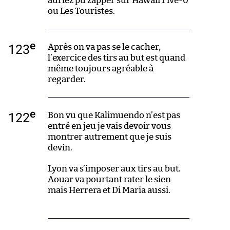
auriez pu zapper sur Hawaii Five-0
ou Les Touristes.
e
123
Après on va pas se le cacher,
l’exercice des tirs au but est quand
même toujours agréable à
regarder.
e
122
Bon vu que Kalimuendo n’est pas
entré en jeu je vais devoir vous
montrer autrement que je suis
devin.
Lyon va s’imposer aux tirs au but.
Aouar va pourtant rater le sien
mais Herrera et Di Maria aussi.