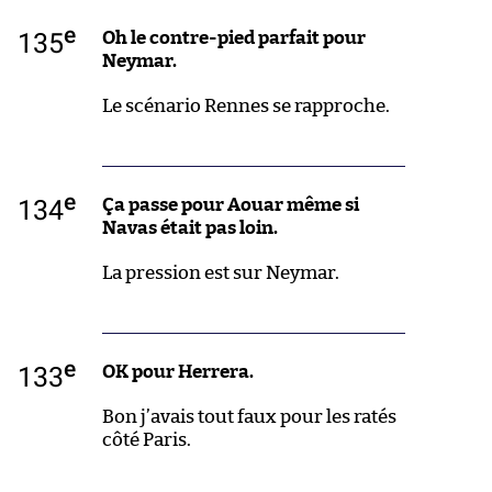
e
135
Oh le contre-pied parfait pour
Neymar.
Le scénario Rennes se rapproche.
e
134
Ça passe pour Aouar même si
Navas était pas loin.
La pression est sur Neymar.
e
133
OK pour Herrera.
Bon j’avais tout faux pour les ratés
côté Paris.