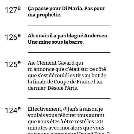
e
127
Ça passe pour Di Maria. Pas pour
ma prophétie.
e
126
Ah ouais il a pas blagué Andersen.
Une mine sous la barre.
e
125
Aïe Clément Gavard qui
m’annonce que c’était sur ce côté
que s’est déroulé les tirs au but de
la finale de Coupe de France l’an
dernier. Désolé PAris.
e
124
Effectivement, @Jan’s à raison je
voulais vous féliciter tous autant
que vous êtes à être resté les 120
minutes avec moi alors que vous