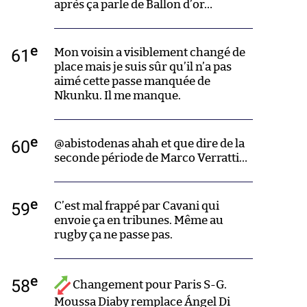
après ça parle de Ballon d’or…
e
61
Mon voisin a visiblement changé de
place mais je suis sûr qu’il n’a pas
aimé cette passe manquée de
Nkunku. Il me manque.
e
60
@abistodenas ahah et que dire de la
seconde période de Marco Verratti…
e
59
C’est mal frappé par Cavani qui
envoie ça en tribunes. Même au
rugby ça ne passe pas.
e
58
Changement pour Paris S-G.
Moussa Diaby remplace Ángel Di