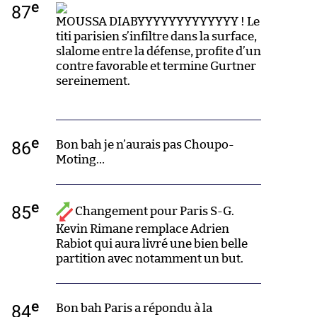
e
87
MOUSSA DIABYYYYYYYYYYYYY ! Le
titi parisien s’infiltre dans la surface,
slalome entre la défense, profite d’un
contre favorable et termine Gurtner
sereinement.
e
86
Bon bah je n’aurais pas Choupo-
Moting…
e
85
Changement pour Paris S-G.
Kevin Rimane remplace Adrien
Rabiot qui aura livré une bien belle
partition avec notamment un but.
e
84
Bon bah Paris a répondu à la