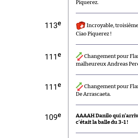
Piquerez.
e
113
Incroyable, troisième
Ciao Piquerez !
e
111
Changement pour Flam
malheureux Andreas Pere
e
111
Changement pour Flam
De Arrascaeta.
e
109
AAAAH Danilo qui n’arrive
c’était la balle du 3-1 !