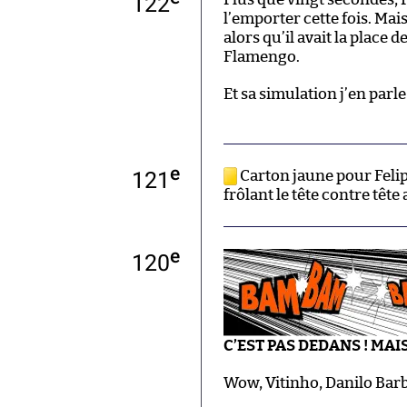
122
l’emporter cette fois. Ma
alors qu’il avait la place d
Flamengo.
Et sa simulation j’en par
e
121
Carton jaune pour Felip
frôlant le tête contre tête
e
120
C’EST PAS DEDANS ! MAI
Wow, Vitinho, Danilo Barb