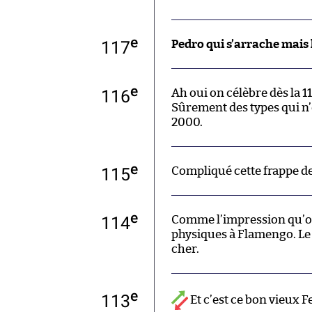
e
117
Pedro qui s’arrache mais 
e
116
Ah oui on célèbre dès la 1
Sûrement des types qui n’
2000.
e
115
Compliqué cette frappe de
e
114
Comme l’impression qu’on 
physiques à Flamengo. Le 
cher.
e
113
Et c’est ce bon vieux 