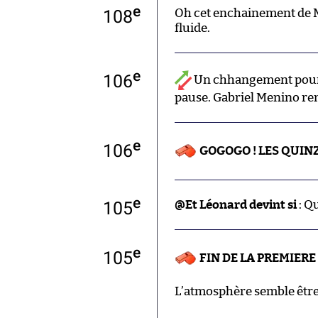
e
108
Oh cet enchainement de M
fluide.
e
106
Un chhangement pour 
pause. Gabriel Menino re
e
106
GOGOGO ! LES QUIN
e
105
@Et Léonard devint si
: Qu
e
105
FIN DE LA PREMIERE
L’atmosphère semble être