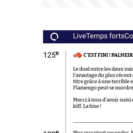
Live
Temps forts
C
e
125
C’EST FINI ! PALMEI
Le duel entre les deux va
l’avantage du plus récent
titre grâce à une terrible
Flamengo peut se mordre le
Merci à tous d’avoir suivi 
kiff. La bise !
e
Plus que vingt secondes, 