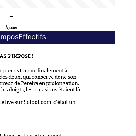
-
À jouer
ompos
Effectifs
RAS S’IMPOSE !
inqueurs tourne finalement à
 des deux, qui conserve donc son
 erreur de Pereira en prolongation.
s doigts, les occasions étaient là.
ce live sur Sofoot.com, c’était un
Palmeiras devrait vraiment