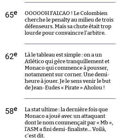
e
65
OOOOOH FALCAO ! Le Colombien
cherche le penalty au milieu de trois
défenseurs. Mais sa chute était trop
lourde pour convaincre l’arbitre.
e
62
Là le tableau est simple : on a un
Atlético qui gère tranquillement et
Monaco qui commence à pousser,
notamment sur corner. Une demi-
heure à jouer. Je le sens venir le but
de Jean-Eudes « Pirate » Aholou !
e
58
La stat ultime : la dernière fois que
Monaco a joué avec un attaquant
dont le nom commençait par « Mb »,
l’ASM a fini demi-finaliste… Voilà,
c’est dit.