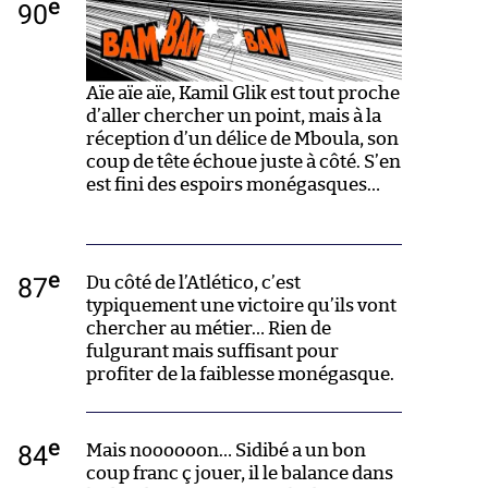
e
90
Aïe aïe aïe, Kamil Glik est tout proche
d’aller chercher un point, mais à la
réception d’un délice de Mboula, son
coup de tête échoue juste à côté. S’en
est fini des espoirs monégasques…
e
87
Du côté de l’Atlético, c’est
typiquement une victoire qu’ils vont
chercher au métier… Rien de
fulgurant mais suffisant pour
profiter de la faiblesse monégasque.
e
84
Mais noooooon… Sidibé a un bon
coup franc ç jouer, il le balance dans