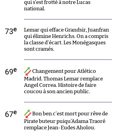
qui s’est frotté à notre Lucas
national.
e
73
Lemar qui efface Grandsir, Juanfran
qui élimine Henrichs. On a compris
la classe d’écart. Les Monégasques
sont cramés.
e
69
Changement pour Atlético
Madrid. Thomas Lemar remplace
Angel Correa. Histoire de faire
coucou à son ancien public.
e
67
Bon ben c’est mort pour rêve de
Pirate buteur puiqu’Adama Traoré
remplace Jean-Eudes Aholou.