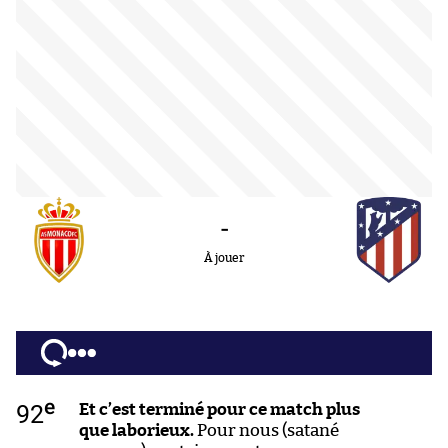
-
À jouer
e
92
Et c’est terminé pour ce match plus
que laborieux.
Pour nous (satané