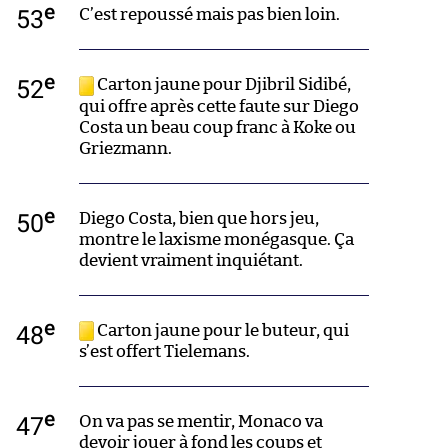
e
53
C’est repoussé mais pas bien loin.
e
52
Carton jaune pour Djibril Sidibé,
qui offre après cette faute sur Diego
Costa un beau coup franc à Koke ou
Griezmann.
e
50
Diego Costa, bien que hors jeu,
montre le laxisme monégasque. Ça
devient vraiment inquiétant.
e
48
Carton jaune pour le buteur, qui
s’est offert Tielemans.
e
47
On va pas se mentir, Monaco va
devoir jouer à fond les coups et