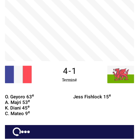
4
-
1
Terminé
e
e
O. Geyoro
63
Jess Fishlock
15
e
A. Majri
53
e
K. Diani
45
e
C. Mateo
9