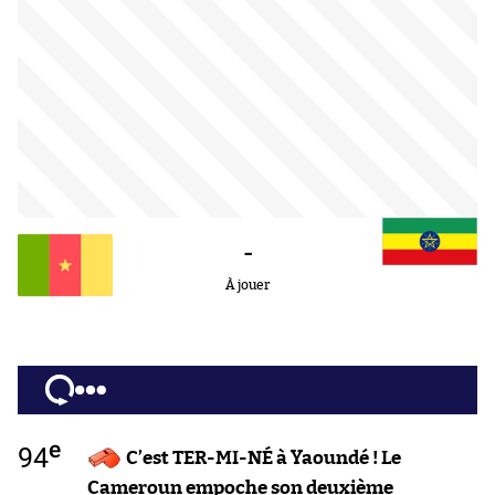
-
À jouer
e
94
C’est TER-MI-NÉ à Yaoundé ! Le
Cameroun empoche son deuxième