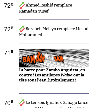
e
72
Ahmed Reshid remplace
Ramadan Yusef.
e
72
Bezabeh Meleyo remplace Mesud
Mohammed.
e
71
La barre pour Zambo Anguissa, en
contre ! Les antilopes
Walya
ont la
tête sous l’eau, littéralement !
e
70
Le Lensois Ignatius Ganago lance