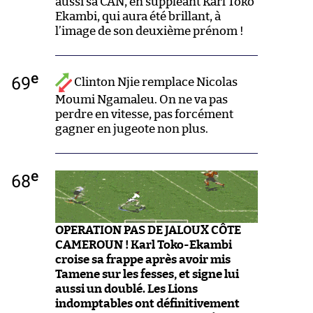
aussi sa CAN, en suppléant Karl Toko
Ekambi, qui aura été brillant, à
l’image de son deuxième prénom !
e
69
Clinton Njie remplace Nicolas
Moumi Ngamaleu. On ne va pas
perdre en vitesse, pas forcément
gagner en jugeote non plus.
e
68
OPERATION PAS DE JALOUX CÔTE
CAMEROUN ! Karl Toko-Ekambi
croise sa frappe après avoir mis
Tamene sur les fesses, et signe lui
aussi un doublé. Les Lions
indomptables ont définitivement