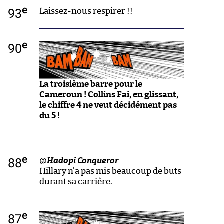
e
93
Laissez-nous respirer !!
e
90
La troisième barre pour le
Cameroun ! Collins Fai, en glissant,
le chiffre 4 ne veut décidément pas
du 5 !
e
88
@
Hadopi Conqueror
Hillary n’a pas mis beaucoup de buts
durant sa carrière.
e
87