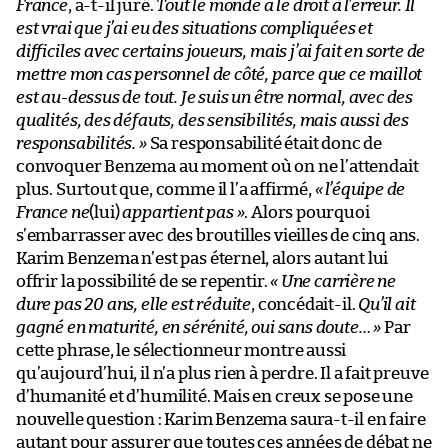
France
, a-t-il juré.
Tout le monde a le droit à l’erreur. Il
est vrai que j’ai eu des situations compliquées et
difficiles avec certains joueurs, mais j’ai fait en sorte de
mettre mon cas personnel de côté, parce que ce maillot
est au-dessus de tout. Je suis un être normal, avec des
qualités, des défauts, des sensibilités, mais aussi des
responsabilités. »
Sa responsabilité était donc de
convoquer Benzema au moment où on ne l’attendait
plus. Surtout que, comme il l’a affirmé,
« l’équipe de
France ne
(lui)
appartient pas »
. Alors pourquoi
s’embarrasser avec des broutilles vieilles de cinq ans.
Karim Benzema n’est pas éternel, alors autant lui
offrir la possibilité de se repentir.
« Une carrière ne
dure pas 20 ans, elle est réduite
, concédait-il.
Qu’il ait
gagné en maturité, en sérénité, oui sans doute… »
Par
cette phrase, le sélectionneur montre aussi
qu’aujourd’hui, il n’a plus rien à perdre. Il a fait preuve
d’humanité et d’humilité. Mais en creux se pose une
nouvelle question : Karim Benzema saura-t-il en faire
autant pour assurer que toutes ces années de débat ne