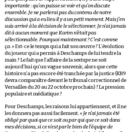
importante : qu’on puisse se voir et qu’on discute
ensemble. Je ne parlerai pas du contenu de notre
discussion qui a eu lieu il y a un petit moment. Mais j’en
suis arrivé à la décision de le sélectionner. Je n’ai jamais
dit à aucun moment que Karim n’était pas
sélectionnable. Pourquoi maintenant ? C’est comme
ça. »
Est-ce le temps qui a fait son œuvre ? L’évolution
du joueur qui a permis à Deschamps de lui tendre la
main ? Le fait que l’affaire de la
sextape
ne soit
aujourd’hui qu’un vague souvenir, alors que cette
histoire n’a pas encore été tranchée par la justice (KB9
devra comparaître devant le tribunal correctionnel de
Versailles du 20 au 22 octobre prochain) ? La pression
populaire et médiatique ?
Pour Deschamps, les raisons lui appartiennent, et il ne
les donnera pas aussi facilement.
« Je n’ai jamais été
obligé par quoi que ce soit ou par qui que ce soit dans
mes décisions, si ce n’est par le bien de l’équipe de