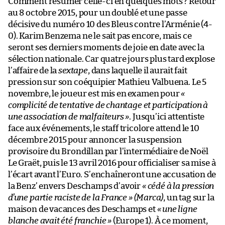
Comment résumer celle-ci en quelques mots ? Retour
au 8 octobre 2015, pour un doublé et une passe
décisive du numéro 10 des Bleus contre l’Arménie (4-
0). Karim Benzema ne le sait pas encore, mais ce
seront ses derniers moments de joie en date avec la
sélection nationale. Car quatre jours plus tard explose
l’affaire de la
sextape
, dans laquelle il aurait fait
pression sur son coéquipier Mathieu Valbuena. Le 5
novembre, le joueur est mis en examen pour
«
complicité de tentative de chantage et participation à
une association de malfaiteurs »
. Jusqu’ici attentiste
face aux événements, le staff tricolore attend le 10
décembre 2015 pour annoncer la suspension
provisoire du Brondillan par l’intermédiaire de Noël
Le Graët, puis le 13 avril 2016 pour officialiser sa mise à
l’écart avant l’Euro. S’enchaîneront une accusation de
la Benz’ envers Deschamps d’avoir
« cédé à la pression
d’une partie raciste de la France »
(Marca)
, un tag sur la
maison de vacances des Deschamps et
« une ligne
blanche avait été franchie »
(Europe 1). À ce moment,