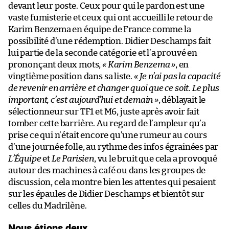
devant leur poste. Ceux pour qui le pardon est une
vaste fumisterie et ceux qui ont accueilli le retour de
Karim Benzema en équipe de France comme la
possibilité d’une rédemption. Didier Deschamps fait
lui partie de la seconde catégorie et l’a prouvé en
prononçant deux mots,
« Karim Benzema »
, en
vingtième position dans sa liste.
« Je n’ai pas la capacité
de revenir en arrière et changer quoi que ce soit. Le plus
important, c’est aujourd’hui et demain »
, déblayait le
sélectionneur sur TF1 et M6, juste après avoir fait
tomber cette barrière. Au regard de l’ampleur qu’a
prise ce qui n’était encore qu’une rumeur au cours
d’une journée folle, au rythme des infos égrainées par
L’Équipe
et
Le Parisien
, vu le bruit que cela a provoqué
autour des machines à café ou dans les groupes de
discussion, cela montre bien les attentes qui pesaient
sur les épaules de Didier Deschamps et bientôt sur
celles du Madrilène.
Nous étions deux