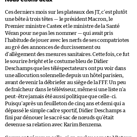
Ces derniers mois sur les plateaux des JT, c’est plutôt
une bête à trois têtes — le président Macron, le
Premier ministre Castex et le ministre de la Santé
Véran pour ne pas les nommer — qui avait pris
l’habitude de jouer avec les nerfs de ses compatriotes
au gré des annonces de durcissement ou
d’allègement des mesures sanitaires. Cette fois, ce fut
le sourire
bright
et le costume bleu de Didier
Deschamps que les téléspectateurs ont pu voir dans
une allocution solennelle depuis un hôtel parisien,
avant de venir la débriefer au siège de la FFF. Un peu
de fraîcheur dans le téléviseur, même si une liste n’a
peut-être jamais été aussi politique que celle-ci.
Puisqu’après un feuilleton de cinq ans et demi qui a
dépassé le simple cadre sportif, Didier Deschamps a
fini par dénouer le sacré sac de nœuds qu’était
devenue sa relation avec Karim Benzema.