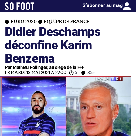
S’abonner au mag
EURO 2020
ÉQUIPE DE FRANCE
Didier Deschamps
déconfine Karim
Benzema
Par Mathieu Rollinger, au siège de la FFF
LE MARDI 18 MAI 2021 À 22:00
5'
355