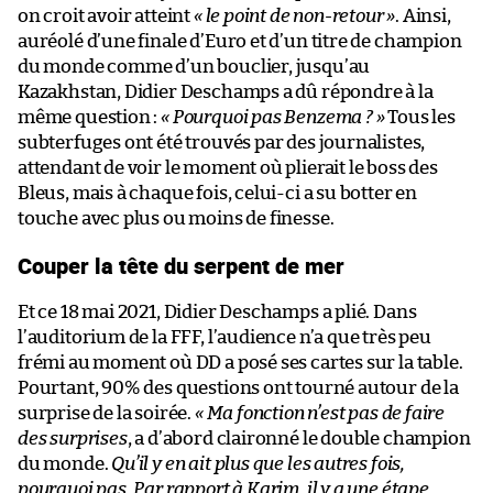
on croit avoir atteint
« le point de non-retour »
. Ainsi,
auréolé d’une finale d’Euro et d’un titre de champion
du monde comme d’un bouclier, jusqu’au
Kazakhstan, Didier Deschamps a dû répondre à la
même question :
« Pourquoi pas Benzema ? »
Tous les
subterfuges ont été trouvés par des journalistes,
attendant de voir le moment où plierait le boss des
Bleus, mais à chaque fois, celui-ci a su botter en
touche avec plus ou moins de finesse.
Couper la tête du serpent de mer
Et ce 18 mai 2021, Didier Deschamps a plié. Dans
l’auditorium de la FFF, l’audience n’a que très peu
frémi au moment où DD a posé ses cartes sur la table.
Pourtant, 90% des questions ont tourné autour de la
surprise de la soirée.
« Ma fonction n’est pas de faire
des surprises
, a d’abord claironné le double champion
du monde.
Qu’il y en ait plus que les autres fois,
pourquoi pas. Par rapport à Karim, il y a une étape