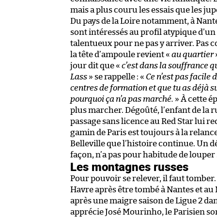
mais a plus couru les essais que les jup
Du pays de la Loire notamment, à Nante
sont intéressés au profil atypique d’un
talentueux pour ne pas y arriver. Pas co
la tête d’ampoule revient «
au quartier
jour dit que «
c’est dans la souffrance q
Lass
» se rappelle : «
Ce n’est pas facile
centres de formation et que tu as déjà s
pourquoi ça n’a pas marché.
» À cette é
plus marcher. Dégoûté, l’enfant de la 
passage sans licence au Red Star lui red
gamin de Paris est toujours à la relance.
Belleville que l’histoire continue. Un 
façon, n’a pas pour habitude de louper 
Les montagnes russes
Pour pouvoir se relever, il faut tomber.
Havre après être tombé à Nantes et au Ma
après une maigre saison de Ligue 2 dans 
apprécie José Mourinho, le Parisien so