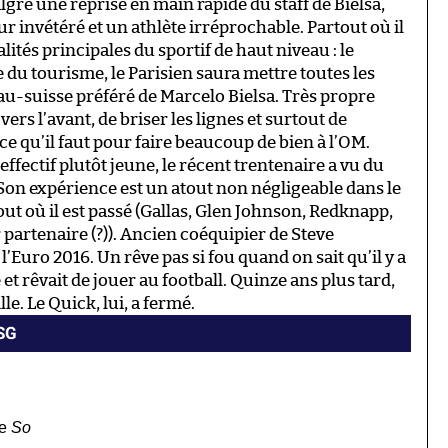
é une reprise en main rapide du staff de Bielsa,
r invétéré et un athlète irréprochable. Partout où il
lités principales du sportif de haut niveau : le
e du tourisme, le Parisien saura mettre toutes les
au-suisse préféré de Marcelo Bielsa. Très propre
rs l’avant, de briser les lignes et surtout de
ce qu’il faut pour faire beaucoup de bien à l’OM.
ffectif plutôt jeune, le récent trentenaire a vu du
 Son expérience est un atout non négligeable dans le
rtout où il est passé (Gallas, Glen Johnson, Redknapp,
partenaire (?)). Ancien coéquipier de Steve
’Euro 2016. Un rêve pas si fou quand on sait qu’il y a
et rêvait de jouer au football. Quinze ans plus tard,
le. Le Quick, lui, a fermé.
PSG
le
So