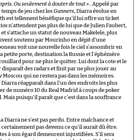
appris. Ou seulement à douter de tout
» . Appelé par
temps de jeu chez les
Gunners
, Diarra évolue en
 est tellement bénéfique qu’il lui offre un ticket
cios
n’attendent pas plus de lui que de Julien Faubert,
 et s’attache un statut de nouveau Makelele, plus
Souvent soutenu par Mourinho en dépit d’une
oneau voit une nouvelle fois le ciel s’assombrir en
a petite porte, destination la Russie et l’éphémère
rouillard pour ne plus le quitter. Lui dont la cote et le
 disparaît des radars et finit par ne plus jouer au
v Moscou qui ne restera pas dans les mémoires.
e Diarra réapparaît dans l’un des endroits les plus
sser de numéro 10 du Real Madrid à coups de poker
l. Mais puisqu’il paraît que c’est dans la souffrance
a Diarra ne s’est pas perdu. Entre malchance et
 certainement pas devenu ce qu’il aurait dû être.
tes à son égard demeurent injustifiées. S’il sera