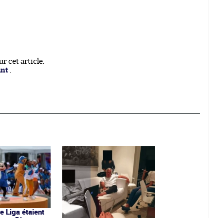
 cet article.
ant
.
de Liga étaient