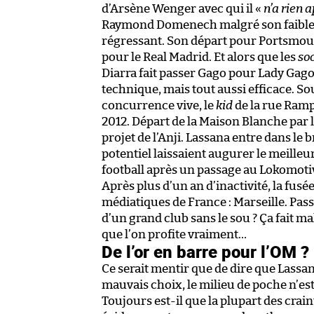
d’Arsène Wenger avec qui il «
n’a rien 
Raymond Domenech malgré son faible 
régressant. Son départ pour Portsmouth
pour le Real Madrid. Et alors que les
so
Diarra fait passer Gago pour Lady Gago
technique, mais tout aussi efficace. 
concurrence vive, le
kid
de la rue Ramp
2012. Départ de la Maison Blanche par l
projet de l’Anji. Lassana entre dans le b
potentiel laissaient augurer le meilleur
football après un passage au Lokomoti
Après plus d’un an d’inactivité, la fusé
médiatiques de France : Marseille. Pa
d’un grand club sans le sou ? Ça fait ma
que l’on profite vraiment…
De l’or en barre pour l’OM ?
Ce serait mentir que de dire que Lassan
mauvais choix, le milieu de poche n’est
Toujours est-il que la plupart des crain