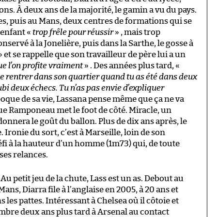
ons. À deux ans de la majorité, le gamin a vu du pays.
s, puis au Mans, deux centres de formations qui se
 enfant «
trop frêle pour réussir
» , mais trop
nservé à la Jonelière, puis dans la Sarthe, le gosse à
» et se rappelle que son travailleur de père lui a un
ue l’on profite vraiment
» . Des années plus tard, «
 de rentrer dans son quartier quand tu as été dans deux
ubi deux échecs. Tu n’as pas envie d’expliquer
poque de sa vie, Lassana pense même que ça ne va
rue Ramponeau met le foot de côté. Miracle, un
onnera le goût du ballon. Plus de dix ans après, le
 Ironie du sort, c’est à Marseille, loin de son
défi à la hauteur d’un homme (1m73) qui, de toute
ses relances.
 Au petit jeu de la chute, Lass est un as. Debout au
ns, Diarra file à l’anglaise en 2005, à 20 ans et
les pattes. Intéressant à Chelsea où il côtoie et
mbre deux ans plus tard à Arsenal au contact