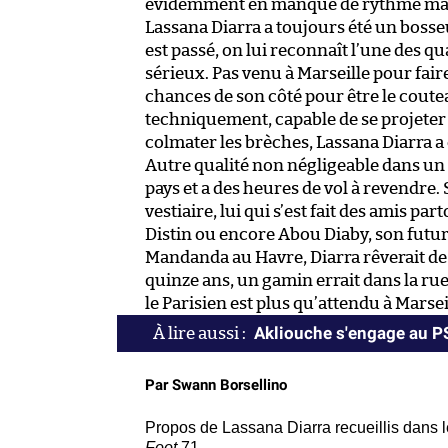
évidemment en manque de rythme malgr
Lassana Diarra a toujours été un bosseu
est passé, on lui reconnaît l’une des qua
sérieux. Pas venu à Marseille pour fair
chances de son côté pour être le coute
techniquement, capable de se projeter ve
colmater les brèches, Lassana Diarra a 
Autre qualité non négligeable dans un e
pays et a des heures de vol à revendre.
vestiaire, lui qui s’est fait des amis pa
Distin ou encore Abou Diaby, son futur 
Mandanda au Havre, Diarra rêverait de l
quinze ans, un gamin errait dans la rue 
le Parisien est plus qu’attendu à Marseil
Akliouche s'engage au 
Par Swann Borsellino
Propos de Lassana Diarra recueillis dans 
Foot
71