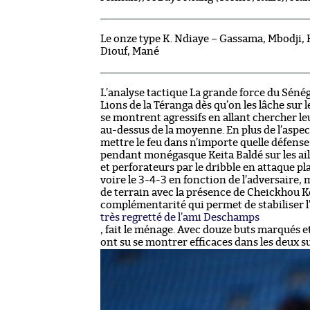
Le onze type K. Ndiaye – Gassama, Mbodji, K
Diouf, Mané
L’analyse tactique La grande force du Sénéga
Lions de la Téranga dès qu’on les lâche sur 
se montrent agressifs en allant chercher l
au-dessus de la moyenne. En plus de l’aspect
mettre le feu dans n’importe quelle défense.
pendant monégasque Keita Baldé sur les ail
et perforateurs par le dribble en attaque pla
voire le 3-4-3 en fonction de l’adversaire,
de terrain avec la présence de Cheickhou Ko
complémentarité qui permet de stabiliser l’
très regretté de l’ami Deschamps
, fait le ménage. Avec douze buts marqués et
ont su se montrer efficaces dans les deux s