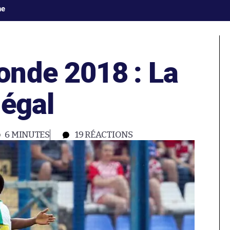
ne
nde 2018 : La
négal
6 MINUTES
19
RÉACTIONS