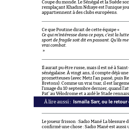
Coupe du monde. Le Sénégal et la Suède sont
remplaçant Khadim Ndiaye est l’unique joue
appartiennent à des clubs européens.
Ce que Poutine dirait de cette équipe «
Ce qui m’intéresse dans ce pays, c’est la lutte
sport de fragile soit dit en passant. Qu’ils
vrai combat.
»
Il aurait pu être russe, mais il est né à Sain
sénégalaise. À vingt ans, il compte déjà une 
prometteuses (avec Metz l’an passé, puis Ren
Bretons). Comme un vrai tsar, il est largem
l’image du 10 septembre dernier, quand l’at
Pat’ au Vélodrome et a aidé le Stade rennais à
Ismaïla Sarr, ou le retour
Le joueur frisson : Sadio Mané La blessure
confirmé une chose : Sadio Mané est aussi u