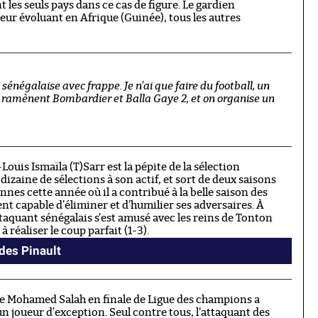
 les seuls pays dans ce cas de figure. Le gardien
ur évoluant en Afrique (Guinée), tous les autres
 sénégalaise avec frappe. Je n’ai que faire du football, un
 me ramènent Bombardier et Balla Gaye 2, et on organise un
t-Louis Ismaïla (T)Sarr est la pépite de la sélection
dizaine de sélections à son actif, et sort de deux saisons
nes cette année où il a contribué à la belle saison des
ent capable d’éliminer et d’humilier ses adversaires. À
taquant sénégalais s’est amusé avec les reins de Tonton
 réaliser le coup parfait (1-3).
 des Pinault
 de Mohamed Salah en finale de Ligue des champions a
n joueur d’exception. Seul contre tous, l’attaquant des