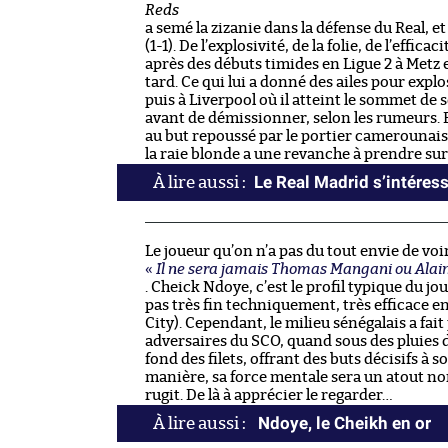
Reds
a semé la zizanie dans la défense du Real, e
(1-1). De l’explosivité, de la folie, de l’effic
après des débuts timides en Ligue 2 à Metz e
tard. Ce qui lui a donné des ailes pour ex
puis à Liverpool où il atteint le sommet de 
avant de démissionner, selon les rumeurs. E
au but repoussé par le portier camerounais
la raie blonde a une revanche à prendre sur
Le Real Madrid s’intéres
Le joueur qu’on n’a pas du tout envie de voi
«
Il ne sera jamais Thomas Mangani ou Alai
. Cheick Ndoye, c’est le profil typique du jo
pas très fin techniquement, très efficace 
City). Cependant, le milieu sénégalais a fa
adversaires du SCO, quand sous des pluies 
fond des filets, offrant des buts décisifs à s
manière, sa force mentale sera un atout non
rugit. De là à apprécier le regarder…
Ndoye, le Cheikh en or