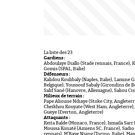
La liste des 23
Gardiens :
Abdoulaye Diallo (Stade rennais, France), 
Gomis (SPAL, Italie)
Défenseurs :
Kalidou Koulibaly (Naples, Italie), Lamine
Belgique), Youssouf Sabaly (Girondins de 
Salif Sané (Hanovre, Allemagne), Saliou Ci
Milieux de terrain :
Pape Alioune Ndiaye (Stoke City, Angleter
Cheikhou Kouyate (West Ham, Angleterre), 
Gueye (Everton, Angleterre)
Attaquants :
Keita Balde (Monaco, France), Ismaïla Sarr
Moussa Konaté (Amiens SC, France), Sadio 
rennais), M’Baye Niang (Torino, Italie), Ma