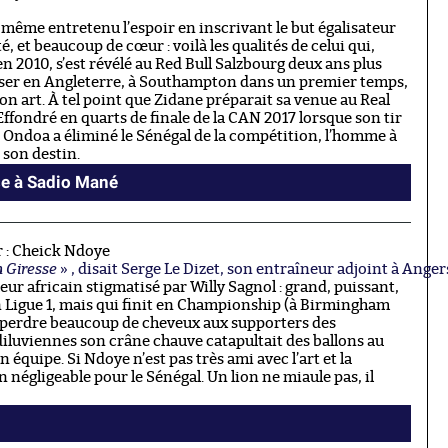
t même entretenu l’espoir en inscrivant le but égalisateur
acité, et beaucoup de cœur : voilà les qualités de celui qui,
n 2010, s’est révélé au Red Bull Salzbourg deux ans plus
ploser en Angleterre, à Southampton dans un premier temps,
son art. À tel point que Zidane préparait sa venue au Real
ffondré en quarts de finale de la CAN 2017 lorsque son tir
 Ondoa a éliminé le Sénégal de la compétition, l’homme à
 son destin.
se à Sadio Mané
r : Cheick Ndoye
n Giresse
» , disait Serge Le Dizet, son entraîneur adjoint à Anger
ueur africain stigmatisé par Willy Sagnol : grand, puissant,
en Ligue 1, mais qui finit en Championship (à Birmingham
it perdre beaucoup de cheveux aux supporters des
diluviennes son crâne chauve catapultait des ballons au
on équipe. Si Ndoye n’est pas très ami avec l’art et la
 négligeable pour le Sénégal. Un lion ne miaule pas, il