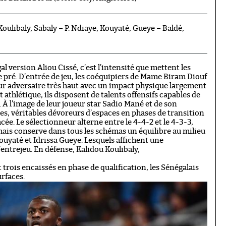
oulibaly, Sabaly – P. Ndiaye, Kouyaté, Gueye – Baldé,
l version Aliou Cissé, c’est l’intensité que mettent les
le pré. D’entrée de jeu, les coéquipiers de Mame Biram Diouf
eur adversaire très haut avec un impact physique largement
 athlétique, ils disposent de talents offensifs capables de
 À l’image de leur joueur star Sadio Mané et de son
es, véritables dévoreurs d’espaces en phases de transition
cée. Le sélectionneur alterne entre le 4-4-2 et le 4-3-3,
 mais conserve dans tous les schémas un équilibre au milieu
uyaté et Idrissa Gueye. Lesquels affichent une
entrejeu. En défense, Kalidou Koulibaly,
 trois encaissés en phase de qualification, les Sénégalais
urfaces.