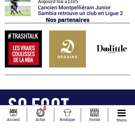
Aujourd'hui à 13:05
L'ancien Montpelliérain Junior
Sambia retrouve un club en Ligue 2
Nos partenaires
10
Abonnements
Contacts
Accueil
Actus
Boutique
Forum
Menu
La boutique SO PRESS
Mentions légales
Conditions générales d'utilisation
Publicité
Consentement RGPD
Recrutement