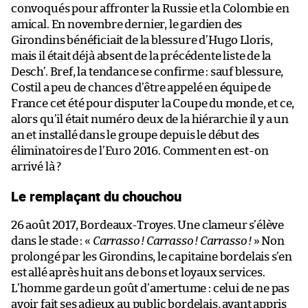
convoqués pour affronter la Russie et la Colombie en
amical. En novembre dernier, le gardien des
Girondins bénéficiait de la blessure d’Hugo Lloris,
mais il était déjà absent de la précédente liste de la
Desch’. Bref, la tendance se confirme : sauf blessure,
Costil a peu de chances d’être appelé en équipe de
France cet été pour disputer la Coupe du monde, et ce,
alors qu’il était numéro deux de la hiérarchie il y a un
an et installé dans le groupe depuis le début des
éliminatoires de l’Euro 2016. Comment en est-on
arrivé là ?
Le remplaçant du chouchou
26 août 2017, Bordeaux-Troyes. Une clameur s’élève
dans le stade : «
Carrasso ! Carrasso ! Carrasso !
» Non
prolongé par les Girondins, le capitaine bordelais s’en
est allé après huit ans de bons et loyaux services.
L’homme garde un goût d’amertume : celui de ne pas
avoir fait ses adieux au public bordelais, ayant appris