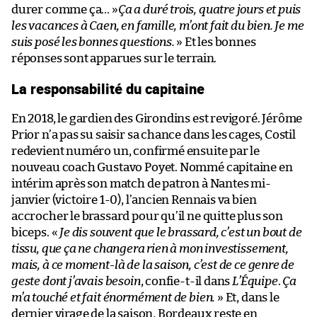
durer comme ça… »
Ça a duré trois, quatre jours et puis
les vacances à Caen, en famille, m’ont fait du bien. Je me
suis posé les bonnes questions.
» Et les bonnes
réponses sont apparues sur le terrain.
La responsabilité du capitaine
En 2018, le gardien des Girondins est revigoré. Jérôme
Prior n’a pas su saisir sa chance dans les cages, Costil
redevient numéro un, confirmé ensuite par le
nouveau coach Gustavo Poyet. Nommé capitaine en
intérim après son match de patron à Nantes mi-
janvier (victoire 1-0), l’ancien Rennais va bien
accrocher le brassard pour qu’il ne quitte plus son
biceps. «
Je dis souvent que le brassard, c’est un bout de
tissu, que ça ne changera rien à mon investissement,
mais, à ce moment-là de la saison, c’est de ce genre de
geste dont j’avais besoin
, confie-t-il dans
L’Équipe
.
Ça
m’a touché et fait énormément de bien.
» Et, dans le
dernier virage de la saison, Bordeaux reste en