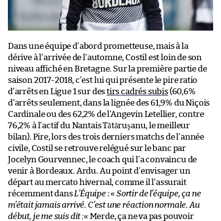
Dans une équipe d’abord prometteuse, mais à la
dérive à l’arrivée de l’automne, Costil est loin de son
niveau affiché en Bretagne. Sur la première partie de
saison 2017-2018, c’est lui qui présente le pire ratio
d’arrêts en Ligue 1 sur des
tirs cadrés subis
(60,6%
d’arrêts seulement, dans la lignée des 61,9% du Niçois
Cardinale ou des 62,2% de l’Angevin Letellier, contre
76,2% à l’actif du Nantais Tătăruşanu, le meilleur
bilan). Pire, lors des trois derniers matchs de l’année
civile, Costil se retrouve relégué sur le banc par
Jocelyn Gourvennec, le coach qui l’a convaincu de
venir à Bordeaux. Ardu. Au point d’envisager un
départ au mercato hivernal, comme il l’assurait
récemment dans
L’Équipe
: «
Sortir de l’équipe, ça ne
m’était jamais arrivé. C’est une réaction normale. Au
début, je me suis dit :
« Merde, ça ne va pas pouvoir