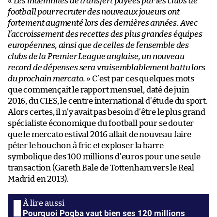
«
Les indemnités de transfert payées par les clubs de
football pour recruter des nouveaux joueurs ont
fortement augmenté lors des dernières années. Avec
l’accroissement des recettes des plus grandes équipes
européennes, ainsi que de celles de l’ensemble des
clubs de la Premier League anglaise, un nouveau
record de dépenses sera vraisemblablement battu lors
du prochain mercato.
» C’est par ces quelques mots
que commençait le rapport mensuel, daté de juin
2016, du CIES, le centre international d’étude du sport.
Alors certes, il n’y avait pas besoin d’être le plus grand
spécialiste économique du football pour se douter
que le mercato estival 2016 allait de nouveau faire
péter le bouchon à fric et exploser la barre
symbolique des 100 millions d’euros pour une seule
transaction (Gareth Bale de Tottenham vers le Real
Madrid en 2013).
Pourquoi Pogba vaut bien ses 120 millions