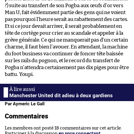
?) suite au transfert de son Pogba aux œufs d’or vers
Man U, fait évidemment partie des gens qui ne voient
pas pourquoi l’heure serait au rabattement des cartes.
Et si ce jour devait arriver, il serait probablement en
tête de cortège pour crier au scandale et appeler à la
grève générale. Ce qui ne manquerait pas d’un certain
charme, il faut bien l’avouer. En attendant, la machine
du foot business va continuer de foncer tête baissée
sur les rails du pognon, et le record du transfert de
Pogba n’attendra certainement pas dix piges pour être
battu. Youpi.
Manchester United dit adieu à deux gardiens
Par Aymeric Le Gall
Commentaires
Les membres ont posté 18 commentaires sur cet article.
Participez à la discussion
en vous connectant
.