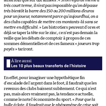
aussi loin que sur dix années : «
Si on regarde même à
très court terme, il n’est pas impossible qu’on dépasse
très bientôt la barre des 150 ou 200 millions d’euros
pour un joueur, notamment parce qu’aujourd’hui, on a
des clubs capables de mettre ces montants-là sans se
mettre en difficulté.
» Les bistrotiers peuvent d’ores et
déjà se taper la tête sur le zinc, ce n’est pas demain la
veille que les débats de comptoir à propos de ces
sommes démentielles et de ces fameux «
joueurs trop
payés
» tariront.
Les 10 plus beaux transferts de l’histoire
En effet, pour imaginer une hypothétique fin
d’escalade de l’argent dans le foot, il faudrait que les
revenus des clubs baissent subitement. Ce qui n’est
pas, mais alors vraiment pas, la tendance actuelle,
comme le note l’économiste du sport. «
Pour que la
bulle éclate, il faudrait que le phénomène de crise soit