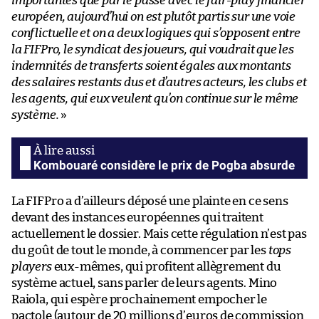
importantes que par le passé avec le fair-play financier
européen, aujourd’hui on est plutôt partis sur une voie
conflictuelle et on a deux logiques qui s’opposent entre
la FIFPro, le syndicat des joueurs, qui voudrait que les
indemnités de transferts soient égales aux montants
des salaires restants dus et d’autres acteurs, les clubs et
les agents, qui eux veulent qu’on continue sur le même
système.
»
Kombouaré considère le prix de Pogba absurde
La FIFPro a d’ailleurs déposé une plainte en ce sens
devant des instances européennes qui traitent
actuellement le dossier. Mais cette régulation n’est pas
du goût de tout le monde, à commencer par les
tops
players
eux-mêmes, qui profitent allègrement du
système actuel, sans parler de leurs agents. Mino
Raiola, qui espère prochainement empocher le
pactole (autour de 20 millions d’euros de commission