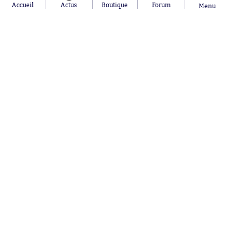
Accueil
Actus
Boutique
Forum
Menu
Abonnements
Contacts
La boutique SO PRESS
Mentions légales
Conditions générales d'utilisation
Publicité
Consentement RGPD
Recrutement
Joueurs en
Équipes en
tendance
tendance
Mohamed
Chelsea
Salah
Paris Saint-
Mykhailo
Germain