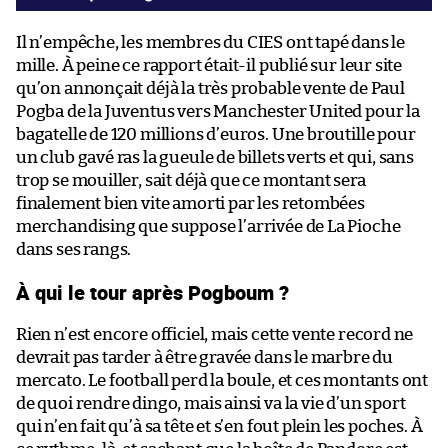
Il n’empêche, les membres du CIES ont tapé dans le
mille. À peine ce rapport était-il publié sur leur site
qu’on annonçait déjà la très probable vente de Paul
Pogba de la Juventus vers Manchester United pour la
bagatelle de 120 millions d’euros. Une broutille pour
un club gavé ras la gueule de billets verts et qui, sans
trop se mouiller, sait déjà que ce montant sera
finalement bien vite amorti par les retombées
merchandising que suppose l’arrivée de La Pioche
dans ses rangs.
À qui le tour après Pogboum ?
Rien n’est encore officiel, mais cette vente record ne
devrait pas tarder à être gravée dans le marbre du
mercato. Le football perd la boule, et ces montants ont
de quoi rendre dingo, mais ainsi va la vie d’un sport
qui n’en fait qu’à sa tête et s’en fout plein les poches. À