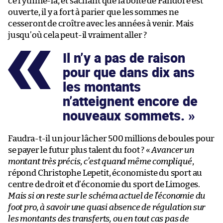
ce rythme-là, et sachant que la boîte de Pandore est
ouverte, il y a fort à parier que les sommes ne
cesseront de croître avec les années à venir. Mais
jusqu’où cela peut-il vraiment aller ?
Il n’y a pas de raison
pour que dans dix ans
les montants
n’atteignent encore de
nouveaux sommets.
Faudra-t-il un jour lâcher 500 millions de boules pour
se payer le futur plus talent du foot ? «
Avancer un
montant très précis, c’est quand même compliqué
,
répond Christophe Lepetit, économiste du sport au
centre de droit et d’économie du sport de Limoges.
Mais si on reste sur le schéma actuel de l’économie du
foot pro, à savoir une quasi absence de régulation sur
les montants des transferts, ou en tout cas pas de