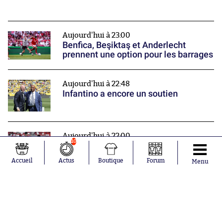
Aujourd'hui à 23:00
Benfica, Beşiktaş et Anderlecht
prennent une option pour les barrages
Aujourd'hui à 22:48
Infantino a encore un soutien
Aujourd'hui à 22:00
10
Monaco poursuit sa prépa par une
victoire
Accueil
Actus
Boutique
Forum
Menu
Nos partenaires