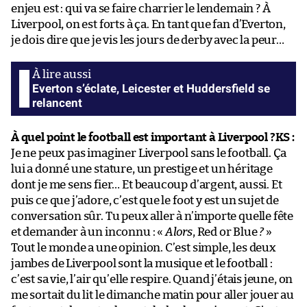
enjeu est : qui va se faire charrier le lendemain ? À
Liverpool, on est forts à ça. En tant que fan d’Everton,
je dois dire que je vis les jours de derby avec la peur…
Everton s’éclate, Leicester et Huddersfield se
relancent
À quel point le football est important à Liverpool ?
KS :
Je ne peux pas imaginer Liverpool sans le football. Ça
lui a donné une stature, un prestige et un héritage
dont je me sens fier… Et beaucoup d’argent, aussi. Et
puis ce que j’adore, c’est que le foot y est un sujet de
conversation sûr. Tu peux aller à n’importe quelle fête
et demander à un inconnu : «
Alors
, Red or Blue
?
»
Tout le monde a une opinion. C’est simple, les deux
jambes de Liverpool sont la musique et le football :
c’est sa vie, l’air qu’elle respire. Quand j’étais jeune, on
me sortait du lit le dimanche matin pour aller jouer au