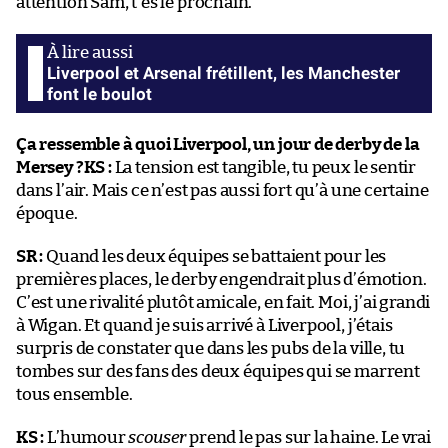
attention Sam, t’es le prochain.
Liverpool et Arsenal frétillent, les Manchester
font le boulot
Ça ressemble à quoi Liverpool, un jour de derby de la
Mersey ?
KS :
La tension est tangible, tu peux le sentir
dans l’air. Mais ce n’est pas aussi fort qu’à une certaine
époque.
SR :
Quand les deux équipes se battaient pour les
premières places, le derby engendrait plus d’émotion.
C’est une rivalité plutôt amicale, en fait. Moi, j’ai grandi
à Wigan. Et quand je suis arrivé à Liverpool, j’étais
surpris de constater que dans les pubs de la ville, tu
tombes sur des fans des deux équipes qui se marrent
tous ensemble.
KS :
L’humour
scouser
prend le pas sur la haine. Le vrai