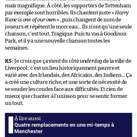
mais magnifique. À côté, les supporters de Tottenham
par exemple sont horribles. Ils chantent juste «
Harry
Kane is one of our own
» , puis changent de nom de
joueurs et répètent le morceau… Ils n’ont qu’une seule
chanson, c’est tout. Tragique. Puis tu vas à Goodison
Park, et il y a une nouvelle chanson toutes les
semaines.
KS :
Je crois que ça vient du côté
underdog
de la ville de
Liverpool : c’est un lieu historiquement pauvre et
varié avec des Irlandais, des Africains, des Indiens… Ça
a créé une culture riche, et une sorte de nécessité de
se souder les coudes face aux difficultés. Et rien de
mieux que chanter à l’unisson pour se sentir former
un tout.
Quatre remplacements en une mi-temps à
Manchester