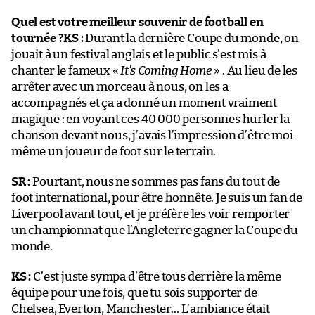
Quel est votre meilleur souvenir de football en
tournée ?
KS :
Durant la dernière Coupe du monde, on
jouait à un festival anglais et le public s’est mis à
chanter le fameux «
It’s Coming Home
» . Au lieu de les
arrêter avec un morceau à nous, on les a
accompagnés et ça a donné un moment vraiment
magique : en voyant ces 40 000 personnes hurler la
chanson devant nous, j’avais l’impression d’être moi-
même un joueur de foot sur le terrain.
SR :
Pourtant, nous ne sommes pas fans du tout de
foot international, pour être honnête. Je suis un fan de
Liverpool avant tout, et je préfère les voir remporter
un championnat que l’Angleterre gagner la Coupe du
monde.
KS :
C’est juste sympa d’être tous derrière la même
équipe pour une fois, que tu sois supporter de
Chelsea, Everton, Manchester… L’ambiance était