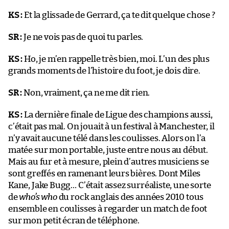
KS :
Et la glissade de Gerrard, ça te dit quelque chose ?
SR :
Je ne vois pas de quoi tu parles.
KS :
Ho, je m’en rappelle très bien, moi. L’un des plus
grands moments de l’histoire du foot, je dois dire.
SR :
Non, vraiment, ça ne me dit rien.
KS :
La dernière finale de Ligue des champions aussi,
c’était pas mal. On jouait à un festival à Manchester, il
n’y avait aucune télé dans les coulisses. Alors on l’a
matée sur mon portable, juste entre nous au début.
Mais au fur et à mesure, plein d’autres musiciens se
sont greffés en ramenant leurs bières. Dont Miles
Kane, Jake Bugg… C’était assez surréaliste, une sorte
de
who’s who
du rock anglais des années 2010 tous
ensemble en coulisses à regarder un match de foot
sur mon petit écran de téléphone.