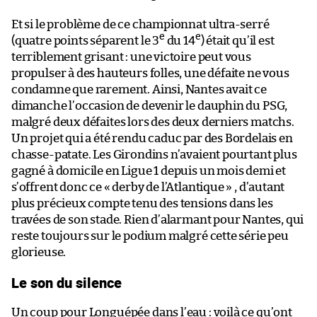
Et si le problème de ce championnat ultra-serré
e
e
(quatre points séparent le 3
du 14
) était qu’il est
terriblement grisant : une victoire peut vous
propulser à des hauteurs folles, une défaite ne vous
condamne que rarement. Ainsi, Nantes avait ce
dimanche l’occasion de devenir le dauphin du PSG,
malgré deux défaites lors des deux derniers matchs.
Un projet qui a été rendu caduc par des Bordelais en
chasse-patate. Les Girondins n’avaient pourtant plus
gagné à domicile en Ligue 1 depuis un mois demi et
s’offrent donc ce « derby de l’Atlantique » , d’autant
plus précieux compte tenu des tensions dans les
travées de son stade. Rien d’alarmant pour Nantes, qui
reste toujours sur le podium malgré cette série peu
glorieuse.
Le son du silence
Un coup pour Longuépée dans l’eau : voilà ce qu’ont