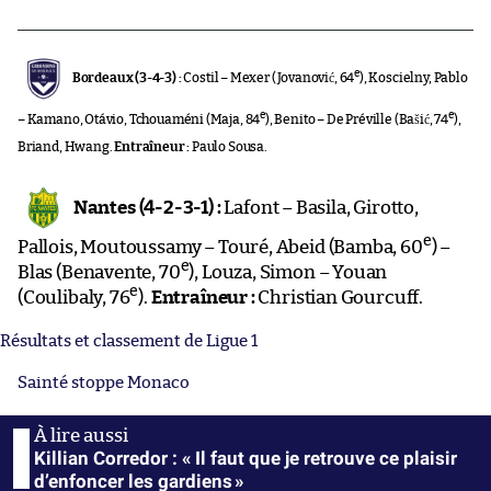
e
Bordeaux (3-4-3) :
Costil – Mexer (Jovanović, 64
), Koscielny, Pablo
e
e
– Kamano, Otávio, Tchouaméni (Maja, 84
), Benito – De Préville (Bašić, 74
),
Briand, Hwang.
Entraîneur :
Paulo Sousa.
Nantes (4-2-3-1) :
Lafont – Basila, Girotto,
e
Pallois, Moutoussamy – Touré, Abeid (Bamba, 60
) –
e
Blas (Benavente, 70
), Louza, Simon – Youan
e
(Coulibaly, 76
).
Entraîneur :
Christian Gourcuff.
Résultats et classement de Ligue 1
Sainté stoppe Monaco
Killian Corredor : « Il faut que je retrouve ce plaisir
d’enfoncer les gardiens »