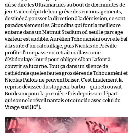
dû se dire les Ultramarines au bout de dix minutes de
jeu. Car en dépit de leur grève des encouragements,
destinée à pousser la direction à la démission, ce sont
paradoxalement les Girondins qui font la meilleure
entame dans un Matmut Stadium où seul le parcage
visiteur est audible. Aurélien Tchouaméni ouvre le bal
à la suite d’un cafouillage, puis Nicolas de Préville
profite d’une passe en retrait mollassonne
d’Abdoulaye Touré pour obliger Alban Lafont à
couvrir sa lucarne. Tout ça dans un silence de
cathédrale que les fautes grossières de Tchouaméni et
Nicolas Pallois ne peuvent briser. C’est finalement la
reprise dévissée du stoppeur barbu – qui retrouvait
Bordeaux pour la première fois depuis son départ –
qui sonne le réveil nantais et coïncide avec celui du
e
Virage sud (10
).