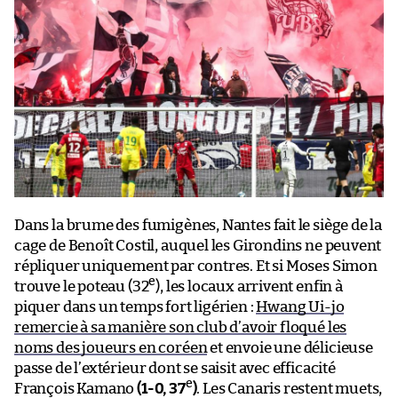
Dans la brume des fumigènes, Nantes fait le siège de la
cage de Benoît Costil, auquel les Girondins ne peuvent
répliquer uniquement par contres. Et si Moses Simon
e
trouve le poteau (32
), les locaux arrivent enfin à
piquer dans un temps fort ligérien :
Hwang Ui-jo
remercie à sa manière son club d’avoir floqué les
noms des joueurs en coréen
et envoie une délicieuse
passe de l’extérieur dont se saisit avec efficacité
e
François Kamano
(1-0, 37
)
. Les Canaris restent muets,