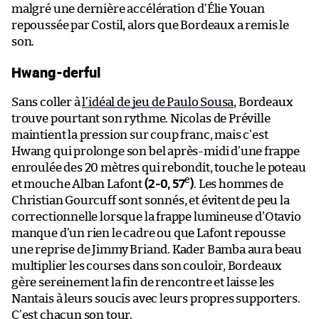
malgré une dernière accélération d’Élie Youan
repoussée par Costil, alors que Bordeaux a remis le
son.
Hwang-derful
Sans coller à
l’idéal de jeu de Paulo Sousa
, Bordeaux
trouve pourtant son rythme. Nicolas de Préville
maintient la pression sur coup franc, mais c’est
Hwang qui prolonge son bel après-midi d’une frappe
enroulée des 20 mètres qui rebondit, touche le poteau
e
et mouche Alban Lafont
(2-0, 57
)
. Les hommes de
Christian Gourcuff sont sonnés, et évitent de peu la
correctionnelle lorsque la frappe lumineuse d’Otavio
manque d’un rien le cadre ou que Lafont repousse
une reprise de Jimmy Briand. Kader Bamba aura beau
multiplier les courses dans son couloir, Bordeaux
gère sereinement la fin de rencontre et laisse les
Nantais à leurs soucis avec leurs propres supporters.
C’est chacun son tour.