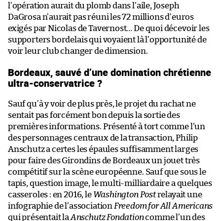
l’opération aurait du plomb dans l’aile, Joseph
DaGrosa n’aurait pas réuni les 72 millions d’euros
exigés par Nicolas de Tavernost… De quoi décevoir les
supporters bordelais qui voyaient là l’opportunité de
voir leur club changer de dimension.
Bordeaux, sauvé d’une domination chrétienne
ultra-conservatrice ?
Sauf qu’à y voir de plus près, le projet du rachat ne
sentait pas forcément bon depuis la sortie des
premières informations. Présenté à tort comme l’un
des personnages centraux de la transaction, Philip
Anschutz a certes les épaules suffisamment larges
pour faire des Girondins de Bordeaux un jouet très
compétitif sur la scène européenne. Sauf que sous le
tapis, question image, le multi-milliardaire a quelques
casseroles : en 2016, le
Washington Post
relayait une
infographie de l’association
Freedom for All Americans
qui présentait la
Anschutz Fondation
comme l’un des