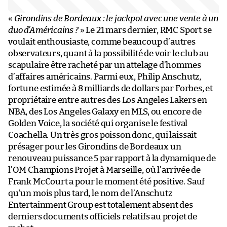
«
Girondins de Bordeaux : le jackpot avec une vente à un
duo d’Américains ?
» Le 21 mars dernier, RMC Sport se
voulait enthousiaste, comme beaucoup d’autres
observateurs, quant à la possibilité de voir le club au
scapulaire être racheté par un attelage d’hommes
d’affaires américains. Parmi eux, Philip Anschutz,
fortune estimée à 8 milliards de dollars par Forbes, et
propriétaire entre autres des Los Angeles Lakers en
NBA, des Los Angeles Galaxy en MLS, ou encore de
Golden Voice, la société qui organise le festival
Coachella. Un très gros poisson donc, qui laissait
présager pour les Girondins de Bordeaux un
renouveau puissance 5 par rapport à la dynamique de
l’OM Champions Projet à Marseille, où l’arrivée de
Frank McCourt a pour le moment été positive. Sauf
qu’un mois plus tard, le nom de l’Anschutz
Entertainment Group est totalement absent des
derniers documents officiels relatifs au projet de