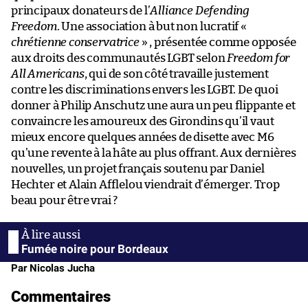
principaux donateurs de l’
Alliance Defending
Freedom
. Une association à but non lucratif «
chrétienne conservatrice
» , présentée comme opposée
aux droits des communautés LGBT selon
Freedom for
All Americans
, qui de son côté travaille justement
contre les discriminations envers les LGBT. De quoi
donner à Philip Anschutz une aura un peu flippante et
convaincre les amoureux des Girondins qu’il vaut
mieux encore quelques années de disette avec M6
qu’une revente à la hâte au plus offrant. Aux dernières
nouvelles, un projet français soutenu par Daniel
Hechter et Alain Afflelou viendrait d’émerger. Trop
beau pour être vrai ?
Fumée noire pour Bordeaux
Par Nicolas Jucha
Commentaires