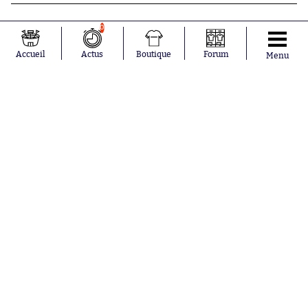
0
Accueil
Actus
Boutique
Forum
Menu
Abonnements
Contacts
La boutique SO PRESS
Mentions légales
Conditions générales d'utilisation
Publicité
Consentement RGPD
Recrutement
Joueurs en
Équipes en
tendance
tendance
Mohamed
Chelsea
Salah
Paris Saint-
Mykhailo
Germain
Mudryk
Bordeaux
Neymar
Olympique
Khalis Merah
lyonnais
Loïs Openda
FIFA
Moussa
Real Madrid
Niakhaté
RC Strasbourg
Nicolás
AC Milan