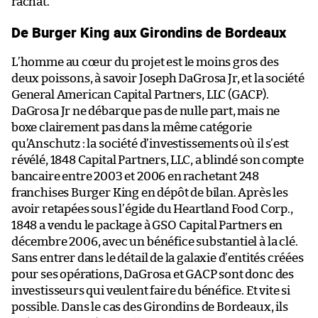
rachat.
De Burger King aux Girondins de Bordeaux
L’homme au cœur du projet est le moins gros des
deux poissons, à savoir Joseph DaGrosa Jr, et la société
General American Capital Partners, LLC (GACP).
DaGrosa Jr ne débarque pas de nulle part, mais ne
boxe clairement pas dans la même catégorie
qu’Anschutz : la société d’investissements où il s’est
révélé, 1848 Capital Partners, LLC, a blindé son compte
bancaire entre 2003 et 2006 en rachetant 248
franchises Burger King en dépôt de bilan. Après les
avoir retapées sous l’égide du Heartland Food Corp.,
1848 a vendu le package à GSO Capital Partners en
décembre 2006, avec un bénéfice substantiel à la clé.
Sans entrer dans le détail de la galaxie d’entités créées
pour ses opérations, DaGrosa et GACP sont donc des
investisseurs qui veulent faire du bénéfice. Et vite si
possible. Dans le cas des Girondins de Bordeaux, ils