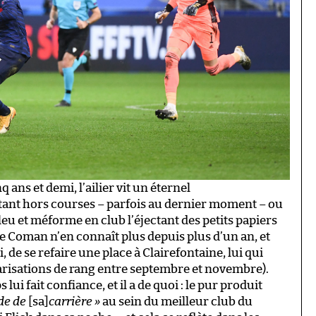
q ans et demi, l’ailier vit un éternel
nt hors courses – parfois au dernier moment – ou
eu et méforme en club l’éjectant des petits papiers
ile Coman n’en connaît plus depuis plus d’un an, et
i, de se refaire une place à Clairefontaine, lui qui
ularisations de rang entre septembre et novembre).
i fait confiance, et il a de quoi : le pur produit
de de
[sa]
carrière »
au sein du meilleur club du