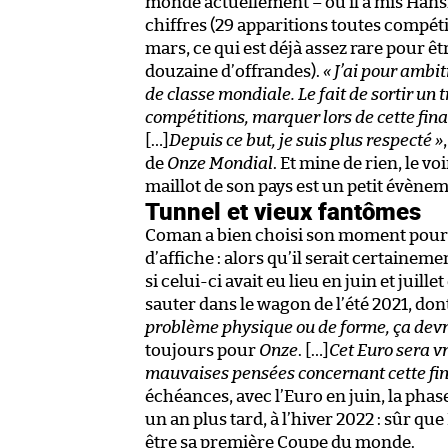
monde actuellement – où il a mis Hansi F
chiffres (29 apparitions toutes compé
mars, ce qui est déjà assez rare pour ê
douzaine d’offrandes).
« J’ai pour ambit
de classe mondiale. Le fait de sortir un 
compétitions, marquer lors de cette fina
[…]
Depuis ce but, je suis plus respecté »
de
Onze Mondial
. Et mine de rien, le v
maillot de son pays est un petit évènem
Tunnel et vieux fantômes
Coman a bien choisi son moment pour se
d’affiche : alors qu’il serait certaine
si celui-ci avait eu lieu en juin et juil
sauter dans le wagon de l’été 2021, dont
problème physique ou de forme, ça devrai
toujours pour
Onze
. […]
Cet Euro sera v
mauvaises pensées concernant cette fin
échéances, avec l’Euro en juin, la phas
un an plus tard, à l’hiver 2022 : sûr qu
être sa première Coupe du monde.