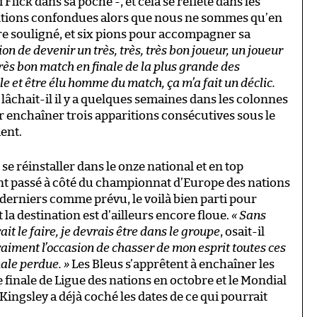
lick dans sa poche -, et cela se reflète dans les
titions confondues alors que nous ne sommes qu’en
tre souligné, et six pions pour accompagner sa
ion de devenir un très, très, très bon joueur, un joueur
très bon match en finale de la plus grande des
le et être élu homme du match, ça m’a fait un déclic.
, lâchait-il il y a quelques semaines dans les colonnes
oir enchaîner trois apparitions consécutives sous le
ent.
 réinstaller dans le onze national et en top
ment passé à côté du championnat d’Europe des nations
let derniers comme prévu, le voilà bien parti pour
 la destination est d’ailleurs encore floue.
« Sans
t le faire, je devrais être dans le groupe
, osait-il
raiment l’occasion de chasser de mon esprit toutes ces
ale perdue. »
Les Bleus s’apprêtent à enchaîner les
e finale de Ligue des nations en octobre et le Mondial
e Kingsley a déjà coché les dates de ce qui pourrait